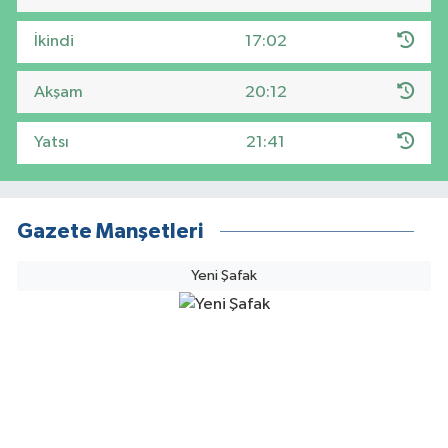
İkindi
17:02
Akşam
20:12
Yatsı
21:41
Gazete Manşetleri
Yeni Şafak