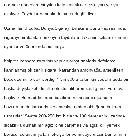
normale dönerken bir yılda kalp hastalıkları riski yarı yarıya
azalıyor. Faydalar bununla da sınırlı değil” diyor.
SİYASET
Uzmanlar, 9 Şubat Dünya Sigarayı Bırakma Günü kapsamında,
SPOR
sigarayı bırakanları bekleyen faydaların takvimini çıkardı, önemli
TEKNOLOJİ
uyarılar ve önerilerde bulunuyor.
VEFATLAR
Kalpten kansere zararları yapılan araştırmalarla defalarca
kanıtlanmış bir zehir sigara. Katrandan amonyağa, arsenikten
Yerel
böcek zehirine dek içerdiği 4 bin 500’ü aşkın kimyasal madde bir
başka deyişle zehirle, ilk nefesten itibaren sağlığımızı vurmaya
başlıyor. Bu maddelerden bazılarının kanser oluşumuna
bazılarının da kanserin ilerlemesine neden olduğunu belirten
uzmanlar “Saatte 200-250 km hızla ve 100 derecenin üzerinde
sıcaklıkla dumanının ağız içine çarpmasıyla ağız, dil, yemek
borusu, solunum yolları, akciğerler ve mideye ulaşır.Dumanının