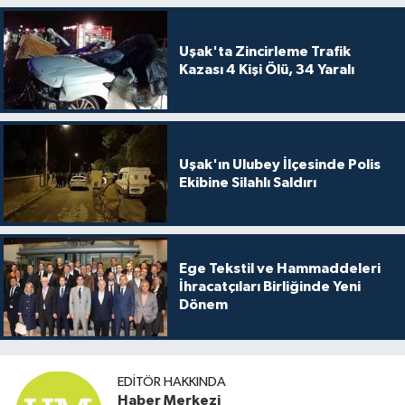
Uşak'ta Zincirleme Trafik
Kazası 4 Kişi Ölü, 34 Yaralı
Uşak'ın Ulubey İlçesinde Polis
Ekibine Silahlı Saldırı
Ege Tekstil ve Hammaddeleri
İhracatçıları Birliğinde Yeni
Dönem
EDITÖR HAKKINDA
Haber Merkezi