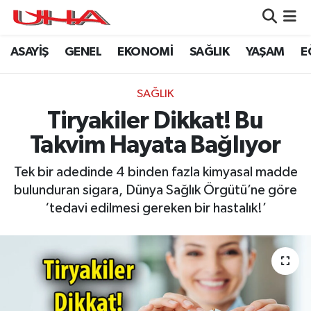
ASAYİŞ
GENEL
EKONOMİ
SAĞLIK
YAŞAM
E
ASAYİŞ
Nöbetçi Eczaneler
GÜNDEM
Hava Durumu
SAĞLIK
Tiryakiler Dikkat! Bu
GENEL
Namaz Vakitleri
Takvim Hayata Bağlıyor
YAŞAM
Trafik Durumu
Tek bir adedinde 4 binden fazla kimyasal madde
bulunduran sigara, Dünya Sağlık Örgütü’ne göre
SAĞLIK
Puan Durumu ve Fikstür
‘tedavi edilmesi gereken bir hastalık!’
LEZETLERİMİZ
Tüm Manşetler
EKONOMİ
Son Dakika Haberleri
EĞİTİM
Haber Arşivi