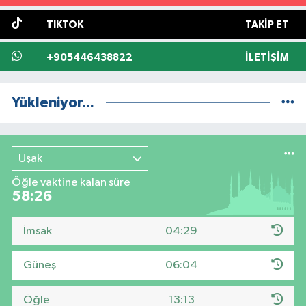
TIKTOK
TAKIP ET
+905446438822
İLETIŞIM
Yükleniyor...
Uşak
Öğle vaktine kalan süre
58:25
İmsak
04:29
Güneş
06:04
Öğle
13:13