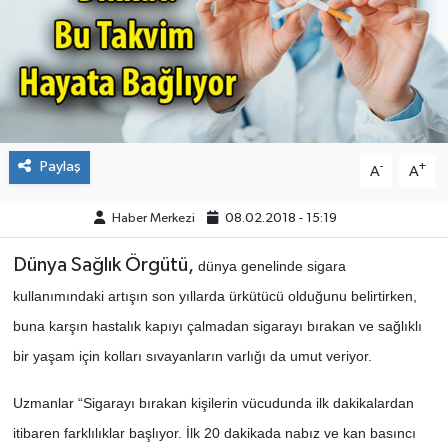
ÇEVRE
DÜNYA
HABERDE İNSAN
Paylaş
-
+
A
A
BİLİM VE TEKNOLOJİ
Haber Merkezi
08.02.2018 - 15:19
KAMPANYALAR
Dünya Sağlık Örgütü,
dünya genelinde sigara
KÜLTÜR-SANAT
kullanımındaki artışın son yıllarda ürkütücü olduğunu belirtirken,
buna karşın hastalık kapıyı çalmadan sigarayı bırakan ve sağlıklı
Magazin
bir yaşam için kolları sıvayanların varlığı da umut veriyor.
ÖZEL HABER
Uzmanlar “Sigarayı bırakan kişilerin vücudunda ilk dakikalardan
itibaren farklılıklar başlıyor. İlk 20 dakikada nabız ve kan basıncı
POLİTİKA