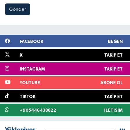
Gönder
FACEBOOK
BEĞEN
X
TAKIP ET
INSTAGRAM
TAKIP ET
YOUTUBE
ABONE OL
TIKTOK
TAKIP ET
+905446438822
İLETIŞIM
Yükleniyor...