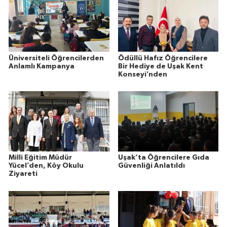
Üniversiteli Öğrencilerden
Ödüllü Hafız Öğrencilere
Anlamlı Kampanya
Bir Hediye de Uşak Kent
Konseyi’nden
Milli Eğitim Müdür
Uşak’ta Öğrencilere Gıda
Yücel’den, Köy Okulu
Güvenliği Anlatıldı
Ziyareti