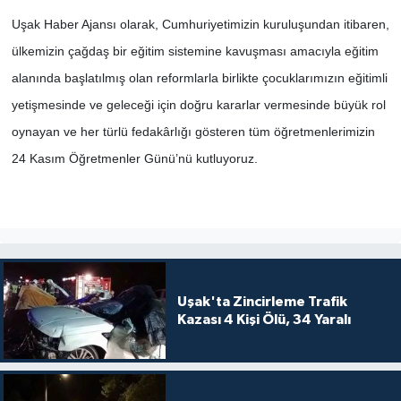
Uşak Haber Ajansı olarak, Cumhuriyetimizin kuruluşundan itibaren,
SİYASET
ülkemizin çağdaş bir eğitim sistemine kavuşması amacıyla eğitim
alanında başlatılmış olan reformlarla birlikte çocuklarımızın eğitimli
SPOR
yetişmesinde ve geleceği için doğru kararlar vermesinde büyük rol
oynayan ve her türlü fedakârlığı gösteren tüm öğretmenlerimizin
TEKNOLOJİ
24 Kasım Öğretmenler Günü’nü kutluyoruz.
VEFATLAR
Yerel
Uşak'ta Zincirleme Trafik
Kazası 4 Kişi Ölü, 34 Yaralı