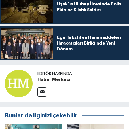
Uşak'ın Ulubey İlçesinde Polis
Ekibine Silahlı Saldırı
Ege Tekstil ve Hammaddeleri
İhracatçıları Birliğinde Yeni
Dönem
EDITÖR HAKKINDA
Haber Merkezi
Bunlar da ilginizi çekebilir