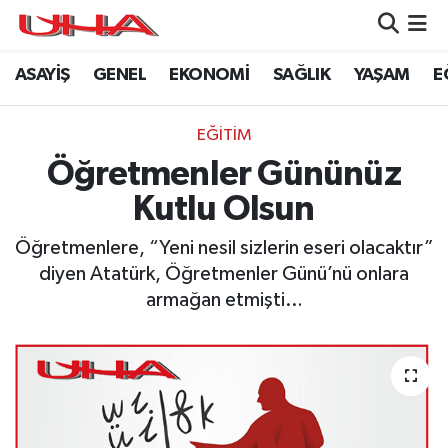
ASAYİŞ
GENEL
EKONOMİ
SAĞLIK
YAŞAM
E
ASAYİŞ
Nöbetçi Eczaneler
GÜNDEM
Hava Durumu
EĞİTİM
Öğretmenler Gününüz
GENEL
Namaz Vakitleri
Kutlu Olsun
YAŞAM
Trafik Durumu
Öğretmenlere, “Yeni nesil sizlerin eseri olacaktır”
diyen Atatürk, Öğretmenler Günü’nü onlara
SAĞLIK
Puan Durumu ve Fikstür
armağan etmişti…
LEZETLERİMİZ
Tüm Manşetler
EKONOMİ
Son Dakika Haberleri
EĞİTİM
Haber Arşivi