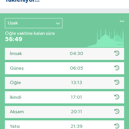
Uşak
Öğle vaktine kalan süre
56:48
İmsak
04:30
Güneş
06:05
Öğle
13:13
İkindi
17:01
Akşam
20:11
Yatsı
21:39