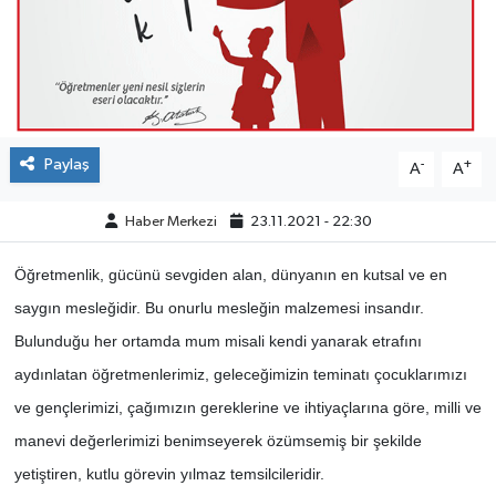
ÇEVRE
DÜNYA
HABERDE İNSAN
Paylaş
-
+
A
A
BİLİM VE TEKNOLOJİ
Haber Merkezi
23.11.2021 - 22:30
KAMPANYALAR
Öğretmenlik, gücünü sevgiden alan, dünyanın en kutsal ve en
saygın mesleğidir. Bu onurlu mesleğin malzemesi insandır.
KÜLTÜR-SANAT
Bulunduğu her ortamda mum misali kendi yanarak etrafını
aydınlatan öğretmenlerimiz, geleceğimizin teminatı çocuklarımızı
Magazin
ve gençlerimizi, çağımızın gereklerine ve ihtiyaçlarına göre, milli ve
ÖZEL HABER
manevi değerlerimizi benimseyerek özümsemiş bir şekilde
yetiştiren, kutlu görevin yılmaz temsilcileridir.
POLİTİKA