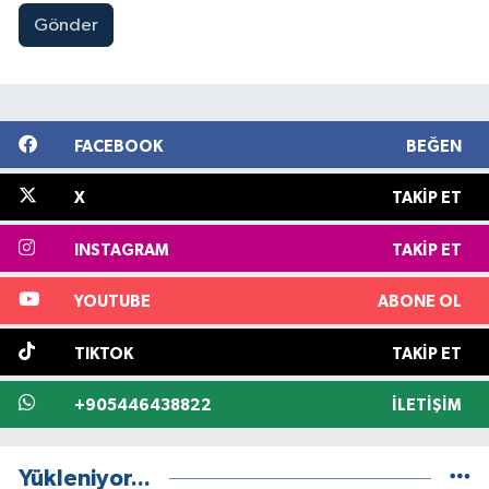
Gönder
FACEBOOK
BEĞEN
X
TAKIP ET
INSTAGRAM
TAKIP ET
YOUTUBE
ABONE OL
TIKTOK
TAKIP ET
+905446438822
İLETIŞIM
Yükleniyor...