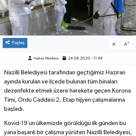
ÇEVRE
DÜNYA
HABERDE İNSAN
Paylaş
-
+
A
A
BİLİM VE TEKNOLOJİ
Haber Merkezi
24.08.2020 - 11:44
Nazilli Belediyesi tarafından geçtiğimiz Haziran
KAMPANYALAR
ayında kurulan ve ilçede bulunan tüm binaları
KÜLTÜR-SANAT
dezenfekte etmek üzere harekete geçen Korona
Timi, Ordu Caddesi 2. Etap hijyen çalışmalarına
Magazin
başladı.
ÖZEL HABER
Kovid-19’un ülkemizde görüldüğü ilk günden bu
yana başarılı bir çalışma yürüten Nazilli Belediyesi,
POLİTİKA