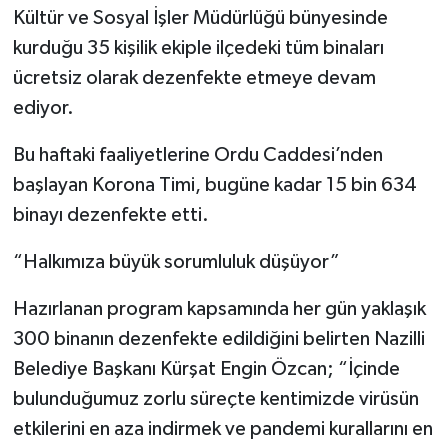
Kültür ve Sosyal İşler Müdürlüğü bünyesinde
SİYASET
kurduğu 35 kişilik ekiple ilçedeki tüm binaları
ücretsiz olarak dezenfekte etmeye devam
SPOR
ediyor.
TEKNOLOJİ
Bu haftaki faaliyetlerine Ordu Caddesi’nden
başlayan Korona Timi, bugüne kadar 15 bin 634
VEFATLAR
binayı dezenfekte etti.
Yerel
“Halkımıza büyük sorumluluk düşüyor”
Hazırlanan program kapsamında her gün yaklaşık
300 binanın dezenfekte edildiğini belirten Nazilli
Belediye Başkanı Kürşat Engin Özcan; “İçinde
bulunduğumuz zorlu süreçte kentimizde virüsün
etkilerini en aza indirmek ve pandemi kurallarını en