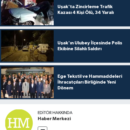
Uşak'ta Zincirleme Trafik
Kazası 4 Kişi Ölü, 34 Yaralı
Uşak'ın Ulubey İlçesinde Polis
Ekibine Silahlı Saldırı
Ege Tekstil ve Hammaddeleri
İhracatçıları Birliğinde Yeni
Dönem
EDITÖR HAKKINDA
Haber Merkezi