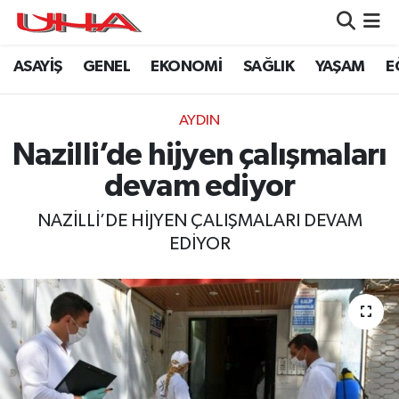
ASAYİŞ
GENEL
EKONOMİ
SAĞLIK
YAŞAM
E
ASAYİŞ
Nöbetçi Eczaneler
GÜNDEM
Hava Durumu
AYDIN
Nazilli’de hijyen çalışmaları
GENEL
Namaz Vakitleri
devam ediyor
YAŞAM
Trafik Durumu
NAZİLLİ’DE HİJYEN ÇALIŞMALARI DEVAM
EDİYOR
SAĞLIK
Puan Durumu ve Fikstür
LEZETLERİMİZ
Tüm Manşetler
EKONOMİ
Son Dakika Haberleri
EĞİTİM
Haber Arşivi