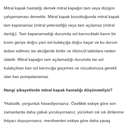
Mitral kapak hastalığı demek mitral kapağın tam veya düzgün
SİYASET
çalışamaması demektir. Mitral kapak bozukluğunda mitral kapak
tam kapanamaz (mitral yetersizliği) veya tam açılamaz (mitral
SPOR
darlığı). Tam kapanamadığı durumda sol karıncıktaki kanın bir
TEKNOLOJİ
kısmı geriye doğru yani sol kulakçığa doğru kaçar ve bu durum
tedavi edilmez ise akciğerde birikir ve ölümcül tablolara neden
VEFATLAR
olabilir. Mitral kapağın tam açılamadığı durumda ise sol
kulakçıktan kan sol karıncığa geçemez ve vücudumuza gerekli
Yerel
olan kan pompalanamaz.
Hangi şikayetlerde mitral kapak hastalığı düşünmeliyiz?
*Halsizlik, yorgunluk hissediyorsanız. Özellikle eskiye göre son
zamanlarda daha çabuk yoruluyorsanız, yürürken sık sık dinlenme
ihtiyacı duyuyorsanız, merdivenleri eskiye göre daha yavaş