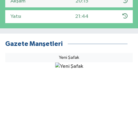
Akşam
20:15
Yatsı
21:44
Gazete Manşetleri
Yeni Şafak