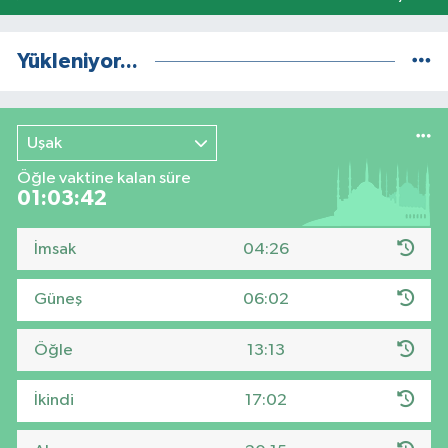
Yükleniyor...
Uşak
Öğle vaktine kalan süre
01:03:41
İmsak
04:26
Güneş
06:02
Öğle
13:13
İkindi
17:02