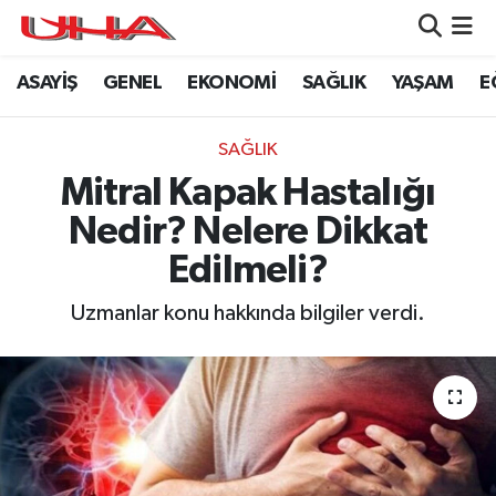
ASAYİŞ
GENEL
EKONOMİ
SAĞLIK
YAŞAM
E
ASAYİŞ
Nöbetçi Eczaneler
GÜNDEM
Hava Durumu
SAĞLIK
Mitral Kapak Hastalığı
GENEL
Namaz Vakitleri
Nedir? Nelere Dikkat
YAŞAM
Trafik Durumu
Edilmeli?
SAĞLIK
Puan Durumu ve Fikstür
Uzmanlar konu hakkında bilgiler verdi.
LEZETLERİMİZ
Tüm Manşetler
EKONOMİ
Son Dakika Haberleri
EĞİTİM
Haber Arşivi