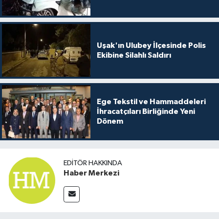
Uşak'ın Ulubey İlçesinde Polis
Ekibine Silahlı Saldırı
Ege Tekstil ve Hammaddeleri
İhracatçıları Birliğinde Yeni
Dönem
EDITÖR HAKKINDA
Haber Merkezi