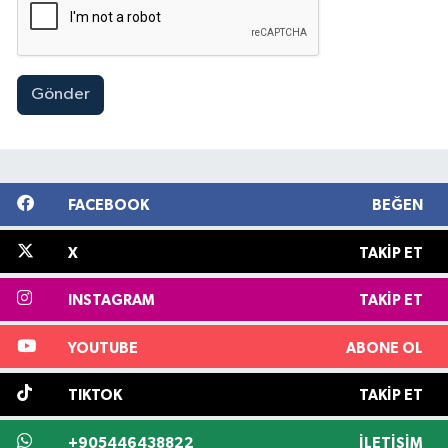
Gönder
FACEBOOK
BEĞEN
X
TAKIP ET
INSTAGRAM
TAKIP ET
YOUTUBE
ABONE OL
TIKTOK
TAKIP ET
+905446438822
İLETIŞIM