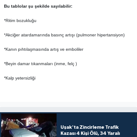
Bu tablolar şu şekilde sayılabilir:
*Ritim bozukluğu
*Akciğer atardamarında basınç artışı (pulmoner hipertansiyon)
*Kanın pıhtılaşmasında artış ve emboliler
*Beyin damar tıkanmaları (inme, felç )
*Kalp yetersizliği
Uşak'ta Zincirleme Trafik
Kazası 4 Kişi Ölü, 34 Yaralı