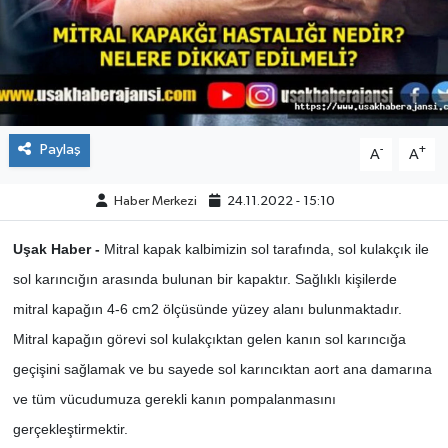
ÇEVRE
DÜNYA
HABERDE İNSAN
Paylaş
-
+
A
A
BİLİM VE TEKNOLOJİ
Haber Merkezi
24.11.2022 - 15:10
KAMPANYALAR
Uşak Haber -
Mitral kapak kalbimizin sol tarafında, sol kulakçık ile
sol karıncığın arasında bulunan bir kapaktır. Sağlıklı kişilerde
KÜLTÜR-SANAT
mitral kapağın 4-6 cm2 ölçüsünde yüzey alanı bulunmaktadır.
Mitral kapağın görevi sol kulakçıktan gelen kanın sol karıncığa
Magazin
geçişini sağlamak ve bu sayede sol karıncıktan aort ana damarına
ÖZEL HABER
ve tüm vücudumuza gerekli kanın pompalanmasını
gerçekleştirmektir.
POLİTİKA