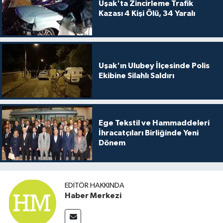
Uşak'ta Zincirleme Trafik
Kazası 4 Kişi Ölü, 34 Yaralı
Uşak'ın Ulubey İlçesinde Polis
Ekibine Silahlı Saldırı
Ege Tekstil ve Hammaddeleri
İhracatçıları Birliğinde Yeni
Dönem
EDITÖR HAKKINDA
Haber Merkezi