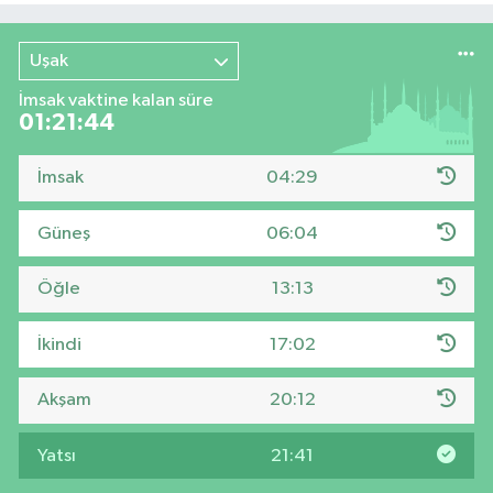
Uşak
İmsak vaktine kalan süre
01:21:43
İmsak
04:29
Güneş
06:04
Öğle
13:13
İkindi
17:02
Akşam
20:12
Yatsı
21:41