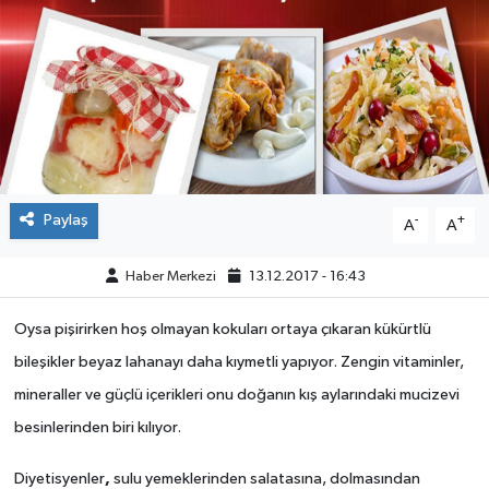
ÇEVRE
DÜNYA
HABERDE İNSAN
BİLİM VE TEKNOLOJİ
Paylaş
-
+
A
A
KAMPANYALAR
Haber Merkezi
13.12.2017 - 16:43
KÜLTÜR-SANAT
Oysa pişirirken hoş olmayan kokuları ortaya çıkaran kükürtlü
bileşikler beyaz lahanayı daha kıymetli yapıyor. Zengin vitaminler,
Magazin
mineraller ve güçlü içerikleri onu doğanın kış aylarındaki mucizevi
ÖZEL HABER
besinlerinden biri kılıyor.
,
Diyetisyenler
sulu yemeklerinden salatasına, dolmasından
POLİTİKA