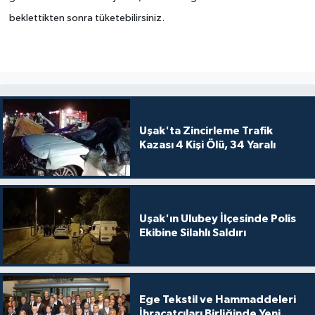
beklettikten sonra tüketebilirsiniz.
Uşak'ta Zincirleme Trafik
Kazası 4 Kişi Ölü, 34 Yaralı
Uşak'ın Ulubey İlçesinde Polis
Ekibine Silahlı Saldırı
Ege Tekstil ve Hammaddeleri
İhracatçıları Birliğinde Yeni