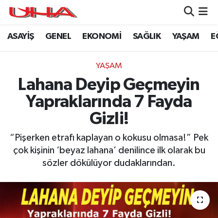
ASAYİŞ
GENEL
EKONOMİ
SAĞLIK
YAŞAM
E
ASAYİŞ
Nöbetçi Eczaneler
GÜNDEM
Hava Durumu
YAŞAM
Lahana Deyip Geçmeyin
GENEL
Namaz Vakitleri
Yapraklarında 7 Fayda
YAŞAM
Trafik Durumu
Gizli!
SAĞLIK
Puan Durumu ve Fikstür
“Pişerken etrafı kaplayan o kokusu olmasa!” Pek
çok kişinin ‘beyaz lahana’ denilince ilk olarak bu
LEZETLERİMİZ
Tüm Manşetler
sözler dökülüyor dudaklarından.
EKONOMİ
Son Dakika Haberleri
EĞİTİM
Haber Arşivi