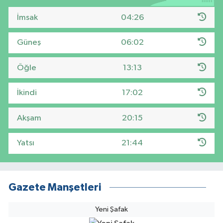
İmsak
04:26
Güneş
06:02
Öğle
13:13
İkindi
17:02
Akşam
20:15
Yatsı
21:44
Gazete Manşetleri
Yeni Şafak