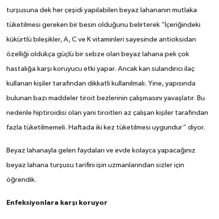
turşusuna dek her çeşidi yapılabilen beyaz lahananın mutlaka
SİYASET
tüketilmesi gereken bir besin olduğunu belirterek “İçeriğindeki
kükürtlü bileşikler, A, C ve K vitaminleri sayesinde antioksidan
SPOR
özelliği oldukça güçlü bir sebze olan beyaz lahana pek çok
hastalığa karşı koruyucu etki yapar. Ancak kan sulandırıcı ilaç
TEKNOLOJİ
kullanan kişiler tarafından dikkatli kullanılmalı. Yine, yapısında
VEFATLAR
bulunan bazı maddeler tiroit bezlerinin çalışmasını yavaşlatır. Bu
nedenle hiptiroidisi olan yani tiroitleri az çalışan kişiler tarafından
Yerel
fazla tüketilmemeli. Haftada iki kez tüketilmesi uygundur” diyor.
Beyaz lahanayla gelen faydaları ve evde kolayca yapacağınız
beyaz lahana turşusu tarifini işin uzmanlarından sizler için
öğrendik.
Enfeksiyonlara karşı koruyor