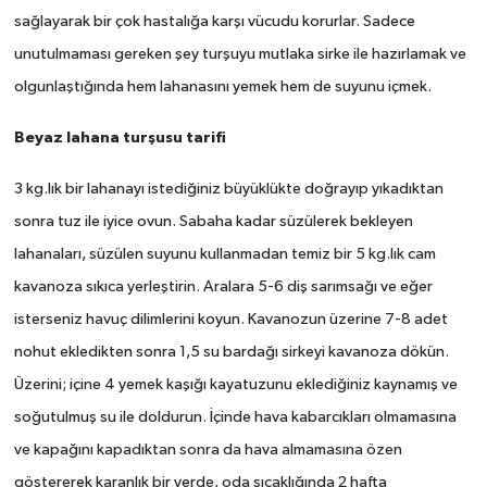
sağlayarak bir çok hastalığa karşı vücudu korurlar. Sadece
unutulmaması gereken şey turşuyu mutlaka sirke ile hazırlamak ve
olgunlaştığında hem lahanasını yemek hem de suyunu içmek.
Beyaz lahana turşusu tarifi
3 kg.lık bir lahanayı istediğiniz büyüklükte doğrayıp yıkadıktan
sonra tuz ile iyice ovun. Sabaha kadar süzülerek bekleyen
lahanaları, süzülen suyunu kullanmadan temiz bir 5 kg.lık cam
kavanoza sıkıca yerleştirin. Aralara 5-6 diş sarımsağı ve eğer
isterseniz havuç dilimlerini koyun. Kavanozun üzerine 7-8 adet
nohut ekledikten sonra 1,5 su bardağı sirkeyi kavanoza dökün.
Üzerini; içine 4 yemek kaşığı kayatuzunu eklediğiniz kaynamış ve
soğutulmuş su ile doldurun. İçinde hava kabarcıkları olmamasına
ve kapağını kapadıktan sonra da hava almamasına özen
göstererek karanlık bir yerde, oda sıcaklığında 2 hafta