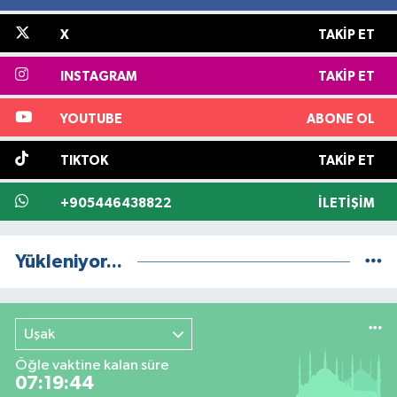
X
TAKIP ET
INSTAGRAM
TAKIP ET
YOUTUBE
ABONE OL
TIKTOK
TAKIP ET
+905446438822
İLETIŞIM
Yükleniyor...
Uşak
Öğle vaktine kalan süre
07:19:44