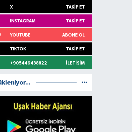
X
TAKIP ET
INSTAGRAM
TAKIP ET
YOUTUBE
ABONE OL
TIKTOK
TAKIP ET
+905446438822
İLETIŞIM
ükleniyor...