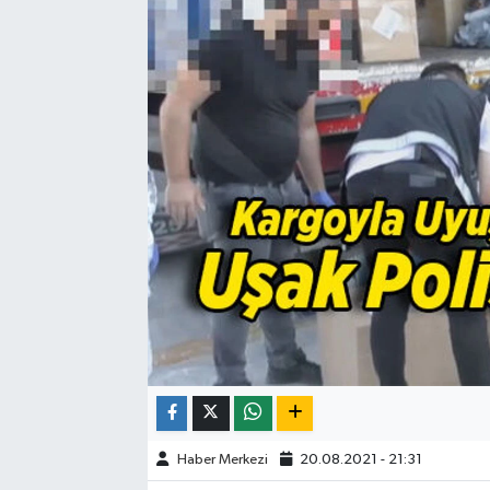
ÇEVRE
DÜNYA
HABERDE İNSAN
BİLİM VE TEKNOLOJİ
KAMPANYALAR
KÜLTÜR-SANAT
Magazin
ÖZEL HABER
Haber Merkezi
20.08.2021 - 21:31
POLİTİKA