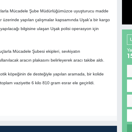
 Suçlarla Mücadele Şube Müdürlüğümüzce uyuşturucu madde
lar üzerinde yapılan çalışmalar kapsamında Uşak’a bir kargo
 yapılacağı bilgisine ulaşan Uşak polisi operasyon için
Ya
çlarla Mücadele Şubesi ekipleri, sevkiyatın
1
ullanılacak aracın plakasını belirleyerek aracı takibe aldı.
tik köpeğinin de desteğiyle yapılan aramada, bir kolide
toplam vaziyette 6 kilo 810 gram esrar ele geçirildi.