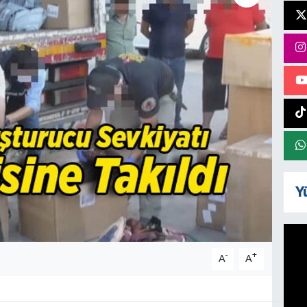
Y
-
+
A
A