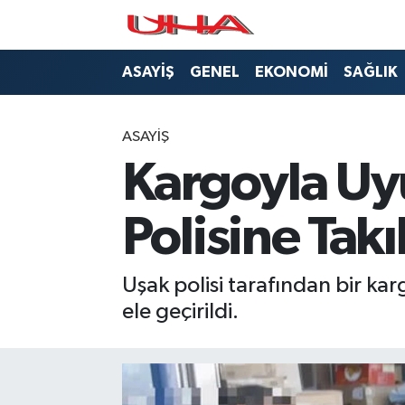
ASAYİŞ
Nöbetçi Eczaneler
ASAYİŞ
GENEL
EKONOMİ
SAĞLIK
GÜNDEM
Hava Durumu
ASAYİŞ
GENEL
Namaz Vakitleri
Kargoyla Uy
YAŞAM
Trafik Durumu
Polisine Takı
SAĞLIK
Puan Durumu ve Fikstür
Uşak polisi tarafından bir kar
LEZETLERİMİZ
Tüm Manşetler
ele geçirildi.
EKONOMİ
Son Dakika Haberleri
EĞİTİM
Haber Arşivi