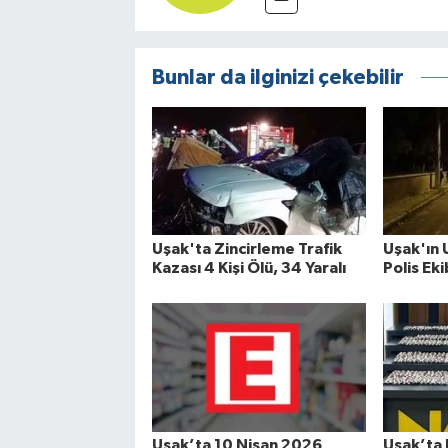
Bunlar da ilginizi çekebilir
Uşak'ta Zincirleme Trafik
Uşak'ın 
Kazası 4 Kişi Ölü, 34 Yaralı
Polis Eki
Uşak’ta 10 Nisan 2026
Uşak’ta 