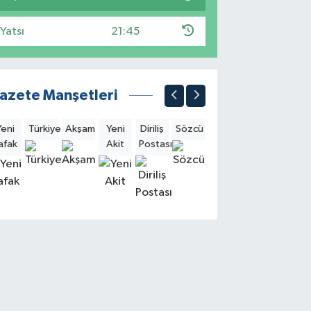
Yatsı
21:45
azete Manşetleri
Yeni
Türkiye
Akşam
Yeni
Diriliş
Sözcü
Sabah
Milliyet
Hürri
afak
Akit
Postası