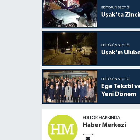
EDITÖRÜN SEÇTIĞI
Uşak'ta Zincir
EDITÖRÜN SEÇTIĞI
Uşak'ın Ulubey
EDITÖRÜN SEÇTIĞI
Ege Tekstil v
Yeni Dönem
EDITÖR HAKKINDA
Haber Merkezi