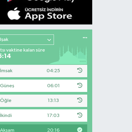
Uşak
tsı vaktine kalan süre
5:13
İmsak
04:25
Güneş
06:01
Öğle
13:13
İkindi
17:03
Akşam
20:16