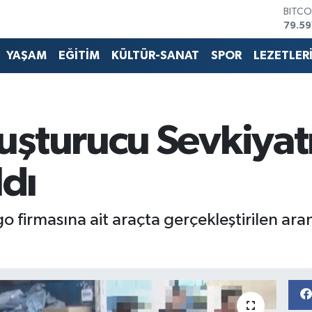
BITCO
79.59
DOLA
45,4
YAŞAM
EĞİTİM
KÜLTÜR-SANAT
SPOR
LEZETLER
EURO
53,3
STERL
61,6
G.ALT
uşturucu Sevkiyat
6862
BİST1
14.59
ldı
go firmasına ait araçta gerçekleştirilen ar