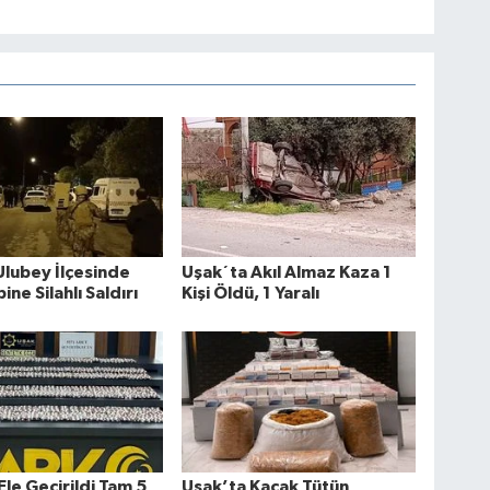
Ulubey İlçesinde
Uşak´ta Akıl Almaz Kaza 1
bine Silahlı Saldırı
Kişi Öldü, 1 Yaralı
Ele Geçirildi Tam 5
Uşak’ta Kaçak Tütün