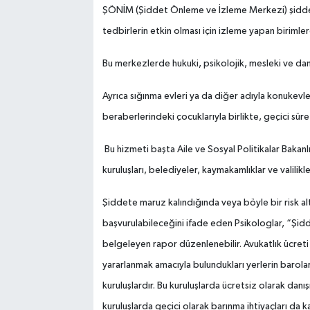
ŞÖNİM (Şiddet Önleme ve İzleme Merkezi) şiddet
tedbirlerin etkin olması için izleme yapan birimler
Bu merkezlerde hukuki, psikolojik, mesleki ve danı
Ayrıca sığınma evleri ya da diğer adıyla konukevler
beraberlerindeki çocuklarıyla birlikte, geçici süre
Bu hizmeti başta Aile ve Sosyal Politikalar Bakan
kuruluşları, belediyeler, kaymakamlıklar ve valilik
Şiddete maruz kalındığında veya böyle bir risk alt
başvurulabileceğini ifade eden Psikologlar, “Şidde
belgeleyen rapor düzenlenebilir. Avukatlık ücre
yararlanmak amacıyla bulundukları yerlerin baroları
kuruluşlardır. Bu kuruluşlarda ücretsiz olarak dan
kuruluşlarda geçici olarak barınma ihtiyaçları da 