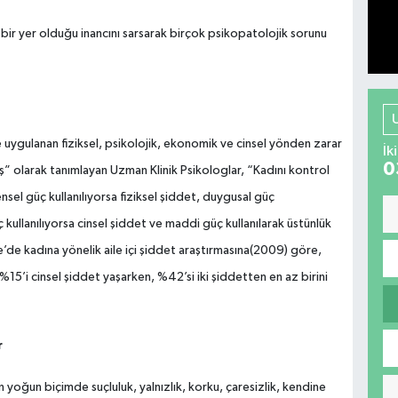
bir yer olduğu inancını sarsarak birçok psikopatolojik sorunu
e uygulanan fiziksel, psikolojik, ekonomik ve cinsel yönden zarar
İk
0
” olarak tanımlayan Uzman Klinik Psikologlar, “Kadını kontrol
el güç kullanılıyorsa fiziksel şiddet, duygusal güç
ç kullanılıyorsa cinsel şiddet ve maddi güç kullanılarak üstünlük
’de kadına yönelik aile içi şiddet araştırmasına(2009) göre,
%15’i cinsel şiddet yaşarken, %42’si iki şiddetten en az birini
r
yoğun biçimde suçluluk, yalnızlık, korku, çaresizlik, kendine