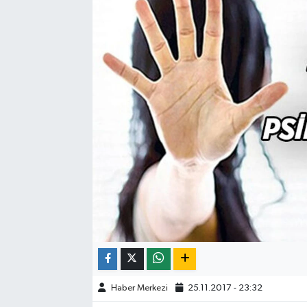
ÇEVRE
DÜNYA
HABERDE İNSAN
BİLİM VE TEKNOLOJİ
KAMPANYALAR
KÜLTÜR-SANAT
Magazin
ÖZEL HABER
Haber Merkezi
25.11.2017 - 23:32
POLİTİKA