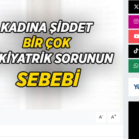
Y
-
+
A
A