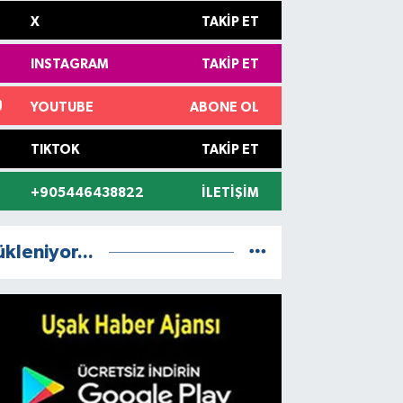
X
TAKIP ET
INSTAGRAM
TAKIP ET
YOUTUBE
ABONE OL
TIKTOK
TAKIP ET
+905446438822
İLETIŞIM
ükleniyor...