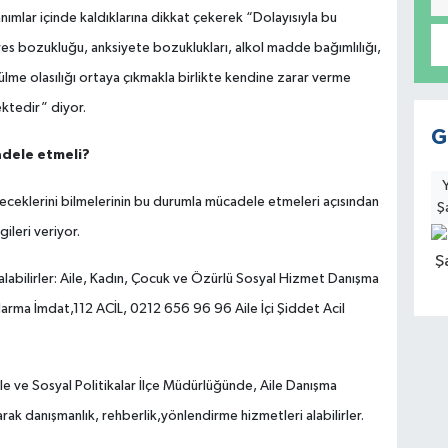
nımlar içinde kaldıklarına dikkat çekerek “Dolayısıyla bu
res bozukluğu, anksiyete bozuklukları, alkol madde bağımlılığı,
ülme olasılığı ortaya çıkmakla birlikte kendine zarar verme
ektedir” diyor.
G
dele etmeli?
eceklerini bilmelerinin bu durumla mücadele etmeleri açısından
Ş
ileri veriyor.
labilirler: Aile, Kadın, Çocuk ve Özürlü Sosyal Hizmet Danışma
darma İmdat,112 ACİL, 0212 656 96 96 Aile İçi Şiddet Acil
le ve Sosyal Politikalar İlçe Müdürlüğünde, Aile Danışma
k danışmanlık, rehberlik,yönlendirme hizmetleri alabilirler.