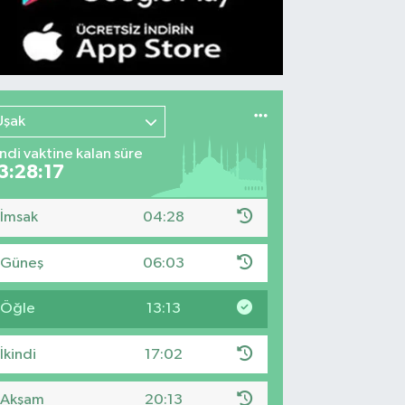
Uşak
indi vaktine kalan süre
3:28:16
İmsak
04:28
Güneş
06:03
Öğle
13:13
İkindi
17:02
Akşam
20:13