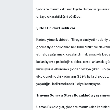
Şiddete maruz kalmanın kişide dünyanın güvenilir 
SİYASET
ortaya çıkarabildiğini söylüyor.
SPOR
Şiddetin dört şekli var
TEKNOLOJİ
Kadına yönelik şiddeti “Bireyin cinsiyeti nedeniyl
görmesiyle sonuçlanan her türlü tutum ve davranış
VEFATLAR
etmek, aşağılamak, cezalandırmak amacıyla bedens
Yerel
kullanılıyorsa psikolojik şiddet, cinsel anlamda gü
kuruluyorsa ekonomik şiddet ortaya çıkar. Türkiye
ülke genelindeki kadınların %39’u fiziksel şiddet, 
yaşadığını belirtmektedir” diye konuşuyor.
Travma Sonrası Stres Bozukluğu yaşanıyo
Uzman Psikologlar, şiddete maruz kalan kadınların 