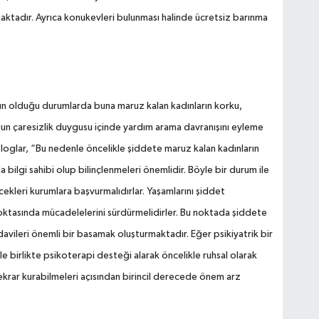
aktadır. Ayrıca konukevleri bulunması halinde ücretsiz barınma
un olduğu durumlarda buna maruz kalan kadınların korku,
ğun çaresizlik duygusu içinde yardım arama davranışını eyleme
loglar, “Bu nedenle öncelikle şiddete maruz kalan kadınların
 bilgi sahibi olup bilinçlenmeleri önemlidir. Böyle bir durum ile
ekleri kurumlara başvurmalıdırlar. Yaşamlarını şiddet
ktasında mücadelelerini sürdürmelidirler. Bu noktada şiddete
davileri önemli bir basamak oluşturmaktadır. Eğer psikiyatrik bir
 ile birlikte psikoterapi desteği alarak öncelikle ruhsal olarak
tekrar kurabilmeleri açısından birincil derecede önem arz