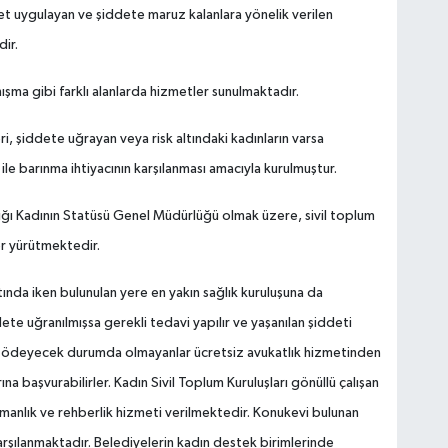
 uygulayan ve şiddete maruz kalanlara yönelik verilen
dir.
şma gibi farklı alanlarda hizmetler sunulmaktadır.
i, şiddete uğrayan veya risk altındaki kadınların varsa
 ile barınma ihtiyacının karşılanması amacıyla kurulmuştur.
lığı Kadının Statüsü Genel Müdürlüğü olmak üzere, sivil toplum
ler yürütmektedir.
ında iken bulunulan yere en yakın sağlık kuruluşuna da
te uğranılmışsa gerekli tedavi yapılır ve yaşanılan şiddeti
ti ödeyecek durumda olmayanlar ücretsiz avukatlık hizmetinden
na başvurabilirler. Kadın Sivil Toplum Kuruluşları gönüllü çalışan
ışmanlık ve rehberlik hizmeti verilmektedir. Konukevi bulunan
karşılanmaktadır. Belediyelerin kadın destek birimlerinde