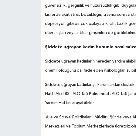
güvensizlik, gerginlik ve huzursuzluk gibi duygula
kişilerde akut stres bozukluğu, travma sonrası st
depresyon gibi bir çok psikiyatrik rahatsızlık gör
davranışları veya intihar girişimleri de görülebilm
Şiddete uğrayan kadın bununla nasıl müca
Şiddete uğrayan kadınların nereden yardım alabil
önemli olduğunu da ifade eden Psikologlar, şu bilg
Şiddete uğrayan kadınlar şu kurumlardan destek a
Hattı Alo 183 , ALO 155 Polis İmdat, ALO 156 Jan
Yardım Hattını arayabilirler.
Aile ve Sosyal Politikalar İl Müdürlüğünde veya Ai
Merkezleri ve Toplum Merkezlerinde ücretsiz olara