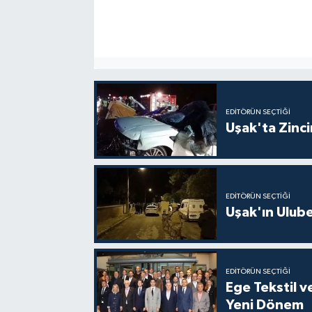
EDITÖRÜN SEÇTIĞI
Uşak'ta Zincir
EDITÖRÜN SEÇTIĞI
Uşak'ın Ulubey
EDITÖRÜN SEÇTIĞI
Ege Tekstil v
Yeni Dönem