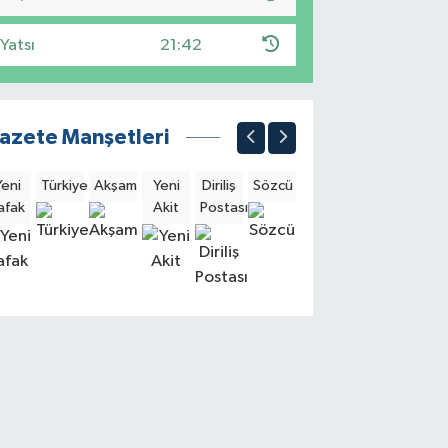
Yatsı
21:42
azete Manşetleri
Yeni
Türkiye
Akşam
Yeni
Diriliş
Sözcü
Sabah
Milliyet
Hürri
afak
Akit
Postası