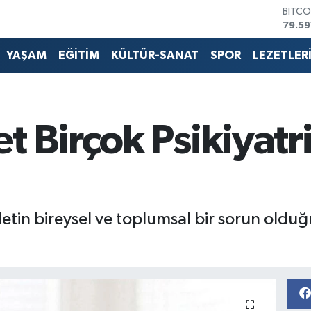
79.59
DOLA
45,4
EURO
YAŞAM
EĞİTİM
KÜLTÜR-SANAT
SPOR
LEZETLER
53,3
STERL
61,6
G.ALT
6862
t Birçok Psikiyat
BİST1
14.59
detin bireysel ve toplumsal bir sorun olduğ