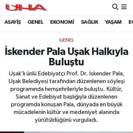
ASAYİŞ
GENEL
EKONOMİ
SAĞLIK
YAŞAM
E
ASAYİŞ
Nöbetçi Eczaneler
GÜNDEM
Hava Durumu
GENEL
İskender Pala Uşak Halkıyla
GENEL
Namaz Vakitleri
Buluştu
YAŞAM
Trafik Durumu
Uşak’lı ünlü Edebiyatçı Prof. Dr. İskender Pala,
Uşak Belediyesi tarafından düzenlenen söyleşi
SAĞLIK
Puan Durumu ve Fikstür
programında hemşehrileriyle buluştu. Kültür,
Sanat ve Edebiyat başlığıyla düzenlenen
LEZETLERİMİZ
Tüm Manşetler
programda konuşan Pala, dünyada en büyük
mücadelenin kültür ve medeniyet alanında
EKONOMİ
Son Dakika Haberleri
yürütüldüğünü vurguladı.
EĞİTİM
Haber Arşivi