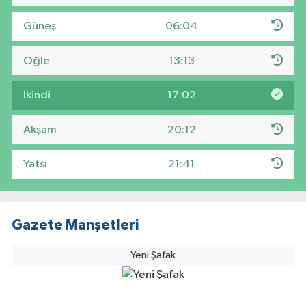
Güneş
06:04
Öğle
13:13
İkindi
17:02
Akşam
20:12
Yatsı
21:41
Gazete Manşetleri
Yeni Şafak