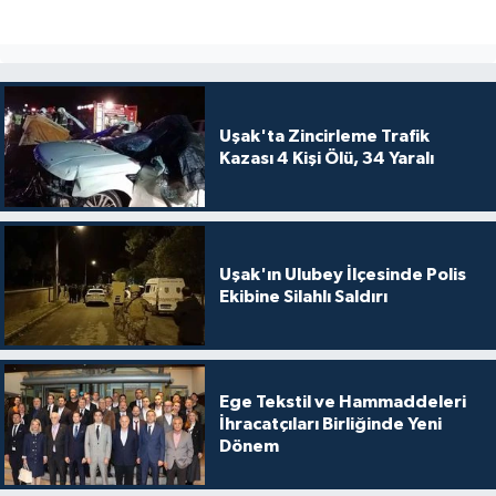
Uşak'ta Zincirleme Trafik
Kazası 4 Kişi Ölü, 34 Yaralı
Uşak'ın Ulubey İlçesinde Polis
Ekibine Silahlı Saldırı
Ege Tekstil ve Hammaddeleri
İhracatçıları Birliğinde Yeni
Dönem