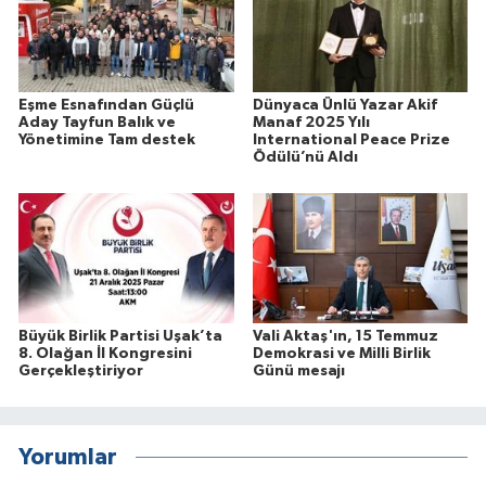
Eşme Esnafından Güçlü
Dünyaca Ünlü Yazar Akif
Aday Tayfun Balık ve
Manaf 2025 Yılı
Yönetimine Tam destek
International Peace Prize
Ödülü’nü Aldı
Büyük Birlik Partisi Uşak’ta
Vali Aktaş'ın, 15 Temmuz
8. Olağan İl Kongresini
Demokrasi ve Milli Birlik
Gerçekleştiriyor
Günü mesajı
Yorumlar