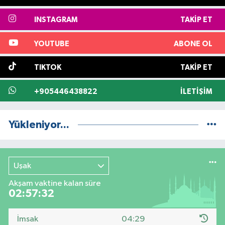
INSTAGRAM
TAKIP ET
YOUTUBE
ABONE OL
TIKTOK
TAKIP ET
+905446438822
İLETIŞIM
Yükleniyor...
Uşak
Akşam vaktine kalan süre
02:57:32
İmsak
04:29