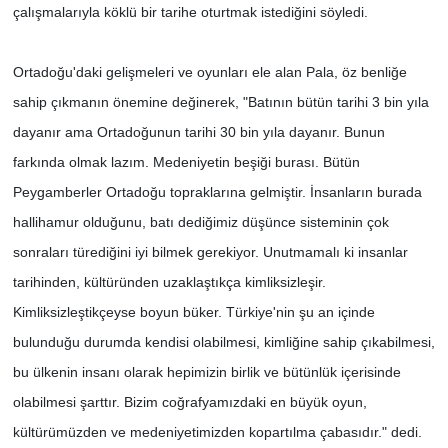
çalışmalarıyla köklü bir tarihe oturtmak istediğini söyledi.
SİYASET
Ortadoğu'daki gelişmeleri ve oyunları ele alan Pala, öz benliğe
SPOR
sahip çıkmanın önemine değinerek, "Batının bütün tarihi 3 bin yıla
dayanır ama Ortadoğunun tarihi 30 bin yıla dayanır. Bunun
TEKNOLOJİ
farkında olmak lazım. Medeniyetin beşiği burası. Bütün
Peygamberler Ortadoğu topraklarına gelmiştir. İnsanların burada
VEFATLAR
hallihamur olduğunu, batı dediğimiz düşünce sisteminin çok
Yerel
sonraları türediğini iyi bilmek gerekiyor. Unutmamalı ki insanlar
tarihinden, kültüründen uzaklaştıkça kimliksizleşir.
Kimliksizleştikçeyse boyun büker. Türkiye'nin şu an içinde
bulunduğu durumda kendisi olabilmesi, kimliğine sahip çıkabilmesi,
bu ülkenin insanı olarak hepimizin birlik ve bütünlük içerisinde
olabilmesi şarttır. Bizim coğrafyamızdaki en büyük oyun,
kültürümüzden ve medeniyetimizden kopartılma çabasıdır." dedi.