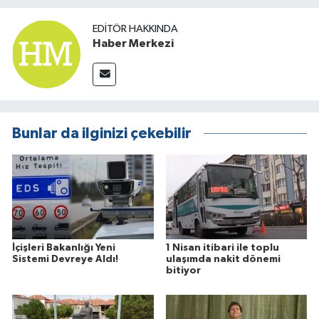
EDITÖR HAKKINDA
Haber Merkezi
Bunlar da ilginizi çekebilir
İçişleri Bakanlığı Yeni
1 Nisan itibari ile toplu
Sistemi Devreye Aldı!
ulaşımda nakit dönemi
bitiyor