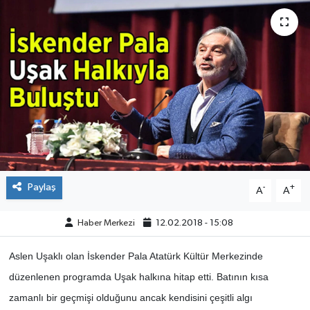
ÇEVRE
DÜNYA
HABERDE İNSAN
BİLİM VE TEKNOLOJİ
KAMPANYALAR
Paylaş
-
+
A
A
KÜLTÜR-SANAT
Haber Merkezi
12.02.2018 - 15:08
Magazin
Aslen Uşaklı olan İskender Pala Atatürk Kültür Merkezinde
ÖZEL HABER
düzenlenen programda Uşak halkına hitap etti. Batının kısa
zamanlı bir geçmişi olduğunu ancak kendisini çeşitli algı
POLİTİKA