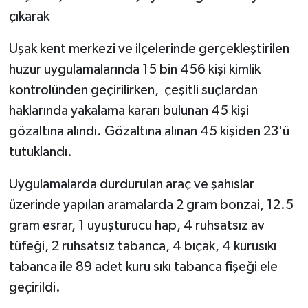
çıkarak
SİYASET
Uşak kent merkezi ve ilçelerinde gerçekleştirilen
SPOR
huzur uygulamalarında 15 bin 456 kişi kimlik
kontrolünden geçirilirken, çeşitli suçlardan
TEKNOLOJİ
haklarında yakalama kararı bulunan 45 kişi
gözaltına alındı. Gözaltına alınan 45 kişiden 23'ü
VEFATLAR
tutuklandı.
Yerel
Uygulamalarda durdurulan araç ve şahıslar
üzerinde yapılan aramalarda 2 gram bonzai, 12.5
gram esrar, 1 uyuşturucu hap, 4 ruhsatsız av
tüfeği, 2 ruhsatsız tabanca, 4 bıçak, 4 kurusıkı
tabanca ile 89 adet kuru sıkı tabanca fişeği ele
geçirildi.