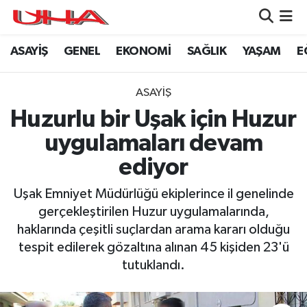
ASAYİŞ
GENEL
EKONOMİ
SAĞLIK
YAŞAM
E
ASAYİŞ
Nöbetçi Eczaneler
GÜNDEM
Hava Durumu
ASAYİŞ
Huzurlu bir Uşak için Huzur
GENEL
Namaz Vakitleri
uygulamaları devam
YAŞAM
Trafik Durumu
ediyor
SAĞLIK
Puan Durumu ve Fikstür
Uşak Emniyet Müdürlüğü ekiplerince il genelinde
gerçekleştirilen Huzur uygulamalarında,
LEZETLERİMİZ
Tüm Manşetler
haklarında çeşitli suçlardan arama kararı olduğu
tespit edilerek gözaltına alınan 45 kişiden 23'ü
EKONOMİ
Son Dakika Haberleri
tutuklandı.
EĞİTİM
Haber Arşivi