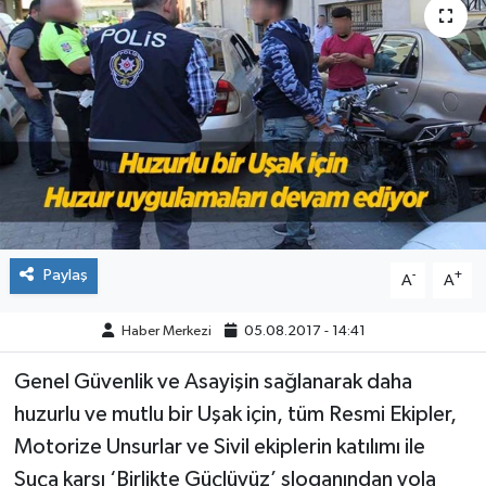
ÇEVRE
DÜNYA
HABERDE İNSAN
BİLİM VE TEKNOLOJİ
KAMPANYALAR
Paylaş
-
+
A
A
KÜLTÜR-SANAT
Haber Merkezi
05.08.2017 - 14:41
Magazin
Genel Güvenlik ve Asayişin sağlanarak daha
huzurlu ve mutlu bir Uşak için, tüm Resmi Ekipler,
ÖZEL HABER
Motorize Unsurlar ve Sivil ekiplerin katılımı ile
Suça karşı ‘Birlikte Güçlüyüz’ sloganından yola
POLİTİKA