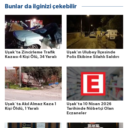
Bunlar da ilginizi çekebilir
Uşak'ta Zincirleme Trafik
Uşak'ın Ulubey İlçesinde
Kazası 4 Kişi Ölü, 34 Yaralı
Polis Ekibine Silahlı Saldırı
Uşak´ta Akıl Almaz Kaza 1
Uşak’ta 10 Nisan 2026
Kişi Öldü, 1 Yaralı
Tarihinde Nöbetçi Olan
Eczaneler