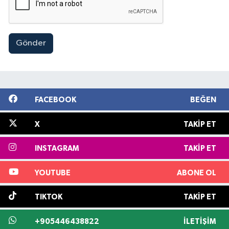
Gönder
FACEBOOK
BEĞEN
X
TAKIP ET
INSTAGRAM
TAKIP ET
YOUTUBE
ABONE OL
TIKTOK
TAKIP ET
+905446438822
İLETIŞIM