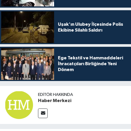
Uşak'ın Ulubey İlçesinde Polis
Ekibine Silahlı Saldırı
Ege Tekstil ve Hammaddeleri
İhracatçıları Birliğinde Yeni
Dönem
EDITÖR HAKKINDA
Haber Merkezi