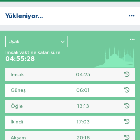
Yükleniyor...
Uşak
İmsak vaktine kalan süre
04:55:27
İmsak
04:25
Güneş
06:01
Öğle
13:13
İkindi
17:03
Akşam
20:16