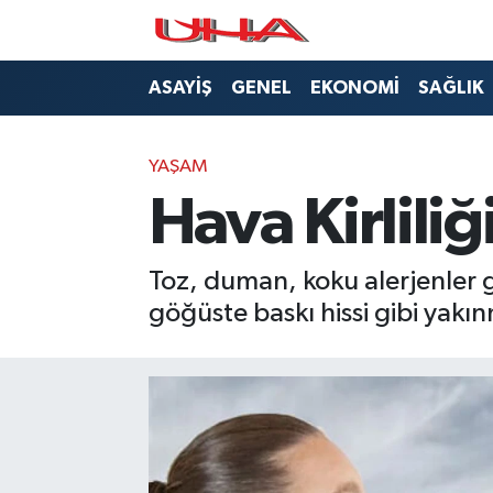
ASAYİŞ
Nöbetçi Eczaneler
ASAYİŞ
GENEL
EKONOMİ
SAĞLIK
GÜNDEM
Hava Durumu
YAŞAM
GENEL
Namaz Vakitleri
Hava Kirliliğ
YAŞAM
Trafik Durumu
Toz, duman, koku alerjenler gi
SAĞLIK
Puan Durumu ve Fikstür
göğüste baskı hissi gibi yakın
LEZETLERİMİZ
Tüm Manşetler
EKONOMİ
Son Dakika Haberleri
EĞİTİM
Haber Arşivi