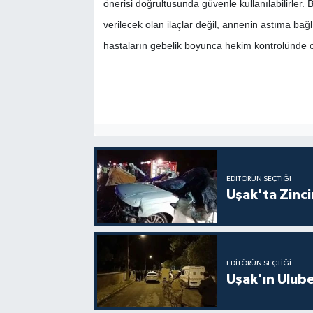
önerisi doğrultusunda güvenle kullanılabilirler.
verilecek olan ilaçlar değil, annenin astıma bağl
hastaların gebelik boyunca hekim kontrolünde o
EDITÖRÜN SEÇTIĞI
Uşak'ta Zincir
EDITÖRÜN SEÇTIĞI
Uşak'ın Ulubey