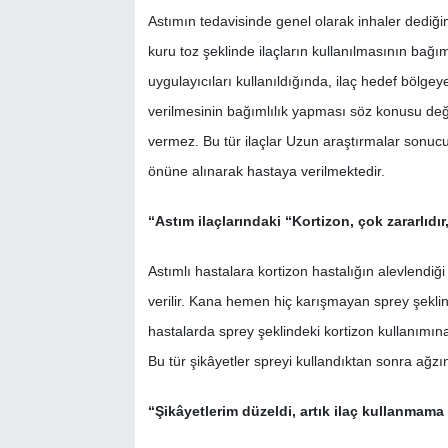
Astımın tedavisinde genel olarak inhaler dediğim
kuru toz şeklinde ilaçların kullanılmasının bağı
uygulayıcıları kullanıldığında, ilaç hedef bölg
verilmesinin bağımlılık yapması söz konusu değil
vermez. Bu tür ilaçlar Uzun araştırmalar sonucu 
önüne alınarak hastaya verilmektedir.
“Astım ilaçlarındaki “Kortizon, çok zararlıdır
Astımlı hastalara kortizon hastalığın alevlendiğ
verilir. Kana hemen hiç karışmayan sprey şeklin
hastalarda sprey şeklindeki kortizon kullanımına b
Bu tür şikâyetler spreyi kullandıktan sonra ağzı
“Şikâyetlerim düzeldi, artık ilaç kullanmama