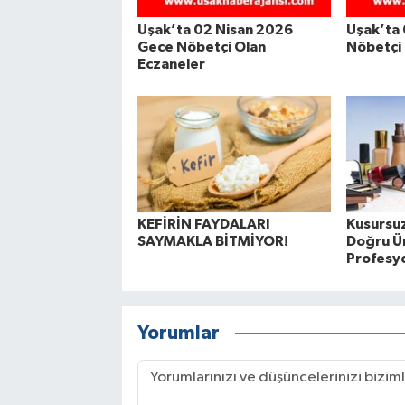
Uşak’ta 02 Nisan 2026
Uşak’ta
Gece Nöbetçi Olan
Nöbetçi 
Eczaneler
KEFİRİN FAYDALARI
Kusursuz
SAYMAKLA BİTMİYOR!
Doğru Ü
Profesy
Yorumlar