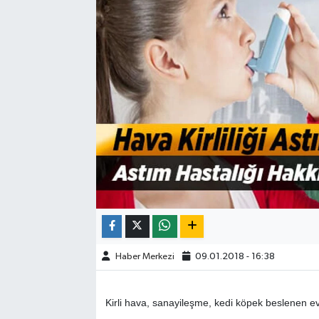
ÇEVRE
DÜNYA
HABERDE İNSAN
BİLİM VE TEKNOLOJİ
KAMPANYALAR
KÜLTÜR-SANAT
Magazin
Haber Merkezi
09.01.2018 - 16:38
ÖZEL HABER
Kirli hava, sanayileşme, kedi köpek beslenen ev
POLİTİKA