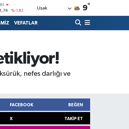
°
R
9
Uşak
3620
%0.02
8690
%0.19
İMİZ
VEFATLAR
İN
0380
%0.18
IN
,09000
%0.19
00
etikliyor!
8,00
%0
ksürük, nefes darlığı ve
FACEBOOK
BEĞEN
X
TAKIP ET