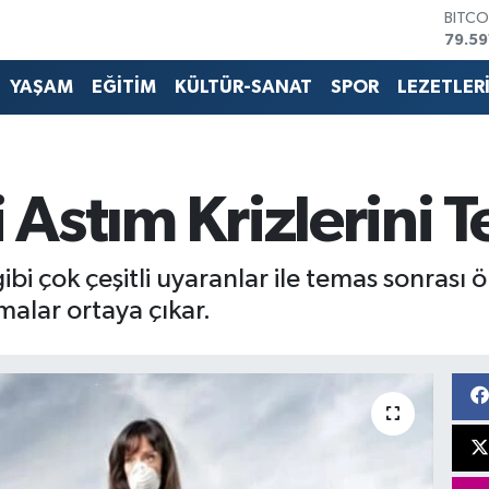
DOLA
45,4
EURO
53,3
YAŞAM
EĞİTİM
KÜLTÜR-SANAT
SPOR
LEZETLER
STERL
61,6
G.ALT
6862
BİST1
i Astım Krizlerini T
14.59
bi çok çeşitli uyaranlar ile temas sonrası ö
malar ortaya çıkar.