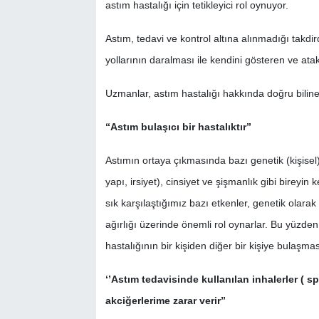
astım hastalığı için tetikleyici rol oynuyor.
SİYASET
Astım, tedavi ve kontrol altına alınmadığı takdir
yollarının daralması ile kendini gösteren ve atakl
SPOR
Uzmanlar, astım hastalığı hakkında doğru bilinen 
TEKNOLOJİ
“Astım bulaşıcı bir hastalıktır”
VEFATLAR
Astımın ortaya çıkmasında bazı genetik (kişisel)
Yerel
yapı, irsiyet), cinsiyet ve şişmanlık gibi bireyin
sık karşılaştığımız bazı etkenler, genetik olara
ağırlığı üzerinde önemli rol oynarlar. Bu yüzd
hastalığının bir kişiden diğer bir kişiye bulaşma
‘’Astım tedavisinde kullanılan inhalerler ( s
akciğerlerime zarar verir”