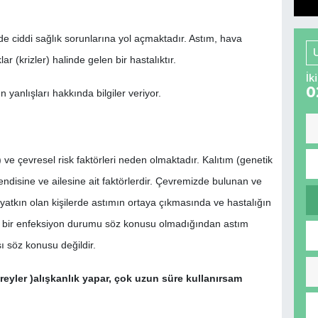
de ciddi sağlık sorunlarına yol açmaktadır.
Astım, hava
ar (krizler) halinde gelen bir hastalıktır.
İk
0
yanlışları hakkında bilgiler veriyor.
 ve çevresel risk faktörleri neden olmaktadır. Kalıtım (genetik
 kendisine ve ailesine ait faktörlerdir. Çevremizde bulunan ve
k yatkın olan kişilerde astımın ortaya çıkmasında ve hastalığın
en bir enfeksiyon durumu söz konusu olmadığından astım
sı söz konusu değildir.
preyler )alışkanlık yapar, çok uzun süre kullanırsam