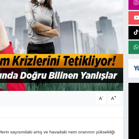
Y
-
+
A
A
lerin sayısındaki artış ve havadaki nem oranının yüksekliği