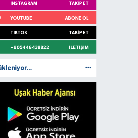
INSTAGRAM
TAKIP ET
YOUTUBE
ABONE OL
TIKTOK
TAKIP ET
+905446438822
İLETIŞIM
ükleniyor...