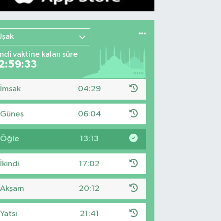
Uşak
indi vaktine kalan süre
2:59:32
İmsak
04:29
Güneş
06:04
Öğle
13:13
İkindi
17:02
Akşam
20:12
Yatsı
21:41