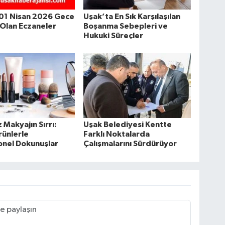
 01 Nisan 2026 Gece
Uşak’ta En Sık Karşılaşılan
Olan Eczaneler
Boşanma Sebepleri ve
Hukuki Süreçler
 Makyajın Sırrı:
Uşak Belediyesi Kentte
rünlerle
Farklı Noktalarda
onel Dokunuşlar
Çalışmalarını Sürdürüyor