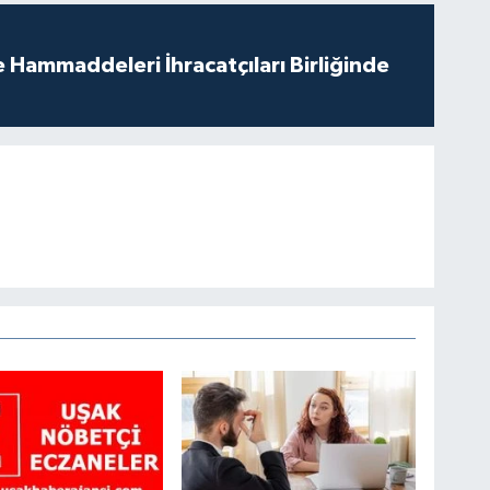
e Hammaddeleri İhracatçıları Birliğinde