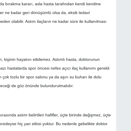
a da bırakma kararı, asla hasta tarafından kendi kendine
er ne kadar geri dönüşümlü olsa da, eksik tedavi
den olabilir. Astım ilaçların ne kadar süre ile kullanılması
m, kişinin hayatını etkilemez. Astımlı hasta, doktorunun
azı hastalarda spor öncesi nefes açıcı ilaç kullanımı gerekli
 çok tozlu bir spor salonu ya da aşırı su buharı ile dolu
bileceği de göz önünde bulundurulmalıdır.
ırasında astım belirtileri hafifler, üçte birinde değişmez, üçte
 neredeyse hiç yan etkisi yoktur. Bu nedenle gebelikte doktor