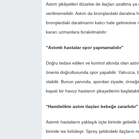
Astım şikâyetleri düzelse de ilaçları azaltma y
verilmemelidir. Astım da bronşlardaki daralma h
bronşlardaki daralmanın kalıcı hale gelmesine ne
kararı uzmanlara bırakılmalıdır.
“Astımlı hastalar spor yapmamalıdır”
Doğru tedavi edilen ve kontrol altında olan astı
önerisi doğrultusunda spor yapabilir. Yalnızca, b
olabilir. Bunun yanında, spordan ziyade; örneğin
kapalı bir havuz hastanın şikayetlerini başlata
“Hamilelikte astım ilaçları bebeğe zararlıdır”
Astımlı hastaların yaklaşık üçte birinde gebelik s
birinde ise kötüleşir. Sprey şeklindeki ilaçların