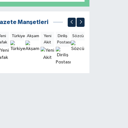
azete Manşetleri
Yeni
Türkiye
Akşam
Yeni
Diriliş
Sözcü
Sabah
Milliyet
Hürri
afak
Akit
Postası