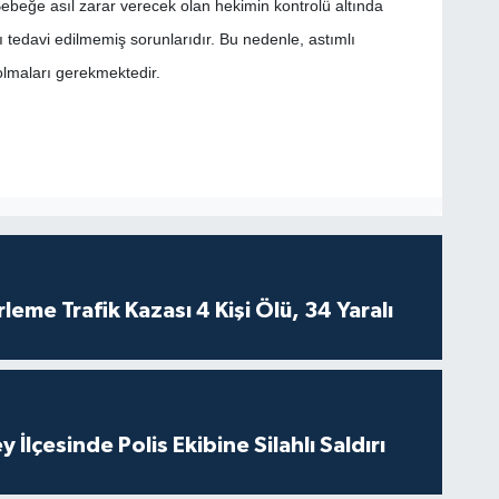
 Bebeğe asıl zarar verecek olan hekimin kontrolü altında
ı tedavi edilmemiş sorunlarıdır. Bu nedenle, astımlı
lmaları gerekmektedir.
leme Trafik Kazası 4 Kişi Ölü, 34 Yaralı
 İlçesinde Polis Ekibine Silahlı Saldırı