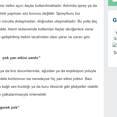
iz nefes açıcı ilaçlar kullanılmaktadır. Astımda sprey ya da
mlılık yapması söz konusu değildir. Sprey/kuru toz
G
eye vücutta dolaşmadan, doğrudan ulaşmaktadır. Bu yolla ilaç
dir. Astım tedavisinde kullanılan ilaçlar akciğerlere zarar
geliştirilmiş hekim tarafından olası yarar ve zararı göz
Ş
, çok yan etkisi vardır’’
i ya da kriz durumlarında, ağızdan ya da enjeksiyon yoluyla
deki kortizonun ise neredeyse hiç yan etkisi yoktur. Bazı
ağlı ses kısıklığı ya da kuru öksürük gibi şikâyetler olabilir.
n çalkalanmasıyla önlenebilir.
 gerek yok”