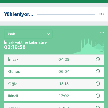
Yükleniyor...
Uşak
İmsak vaktine kalan süre
02:19:57
İmsak
04:29
Güneş
06:04
Öğle
13:13
İkindi
17:02