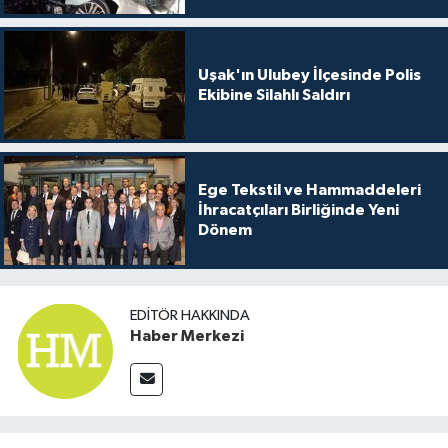
Uşak'ın Ulubey İlçesinde Polis
Ekibine Silahlı Saldırı
Ege Tekstil ve Hammaddeleri
İhracatçıları Birliğinde Yeni
Dönem
EDITÖR HAKKINDA
Haber Merkezi