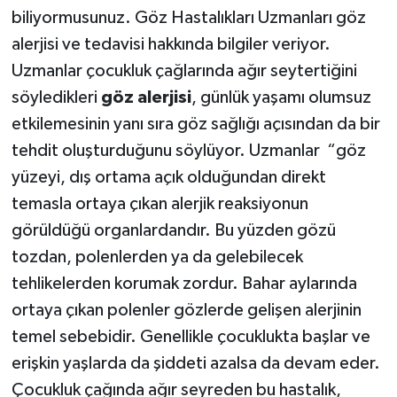
biliyormusunuz. Göz Hastalıkları Uzmanları göz
SİYASET
alerjisi ve tedavisi hakkında bilgiler veriyor.
Uzmanlar çocukluk çağlarında ağır seytertiğini
SPOR
söyledikleri
göz alerjisi
, günlük yaşamı olumsuz
etkilemesinin yanı sıra göz sağlığı açısından da bir
TEKNOLOJİ
tehdit oluşturduğunu söylüyor. Uzmanlar “göz
yüzeyi, dış ortama açık olduğundan direkt
VEFATLAR
temasla ortaya çıkan alerjik reaksiyonun
Yerel
görüldüğü organlardandır. Bu yüzden gözü
tozdan, polenlerden ya da gelebilecek
tehlikelerden korumak zordur. Bahar aylarında
ortaya çıkan polenler gözlerde gelişen alerjinin
temel sebebidir. Genellikle çocuklukta başlar ve
erişkin yaşlarda da şiddeti azalsa da devam eder.
Çocukluk çağında ağır seyreden bu hastalık,