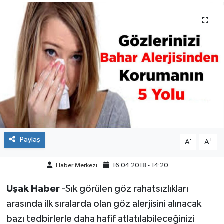
ÇEVRE
DÜNYA
HABERDE İNSAN
BİLİM VE TEKNOLOJİ
KAMPANYALAR
Paylaş
-
+
A
A
KÜLTÜR-SANAT
Haber Merkezi
16.04.2018 - 14:20
Magazin
Uşak Haber
-Sık görülen göz rahatsızlıkları
ÖZEL HABER
arasında ilk sıralarda olan göz alerjisini alınacak
bazı tedbirlerle daha hafif atlatılabileceğinizi
POLİTİKA