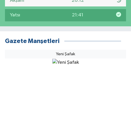
Akşam
20:12
Yatsı
21:41
Gazete Manşetleri
Yeni Şafak