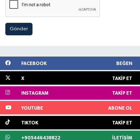
Gönder
FACEBOOK
BEĞEN
X
TAKIP ET
INSTAGRAM
TAKIP ET
YOUTUBE
ABONE OL
TIKTOK
TAKIP ET
+905446438822
İLETIŞIM