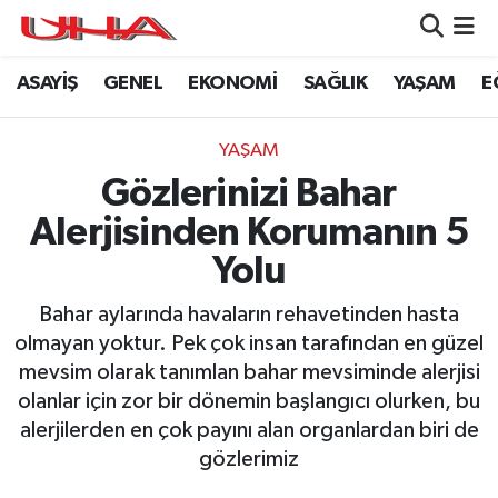
ASAYİŞ
GENEL
EKONOMİ
SAĞLIK
YAŞAM
E
ASAYİŞ
Nöbetçi Eczaneler
GÜNDEM
Hava Durumu
YAŞAM
Gözlerinizi Bahar
GENEL
Namaz Vakitleri
Alerjisinden Korumanın 5
YAŞAM
Trafik Durumu
Yolu
SAĞLIK
Puan Durumu ve Fikstür
Bahar aylarında havaların rehavetinden hasta
olmayan yoktur. Pek çok insan tarafından en güzel
LEZETLERİMİZ
Tüm Manşetler
mevsim olarak tanımlan bahar mevsiminde alerjisi
olanlar için zor bir dönemin başlangıcı olurken, bu
EKONOMİ
Son Dakika Haberleri
alerjilerden en çok payını alan organlardan biri de
gözlerimiz
EĞİTİM
Haber Arşivi