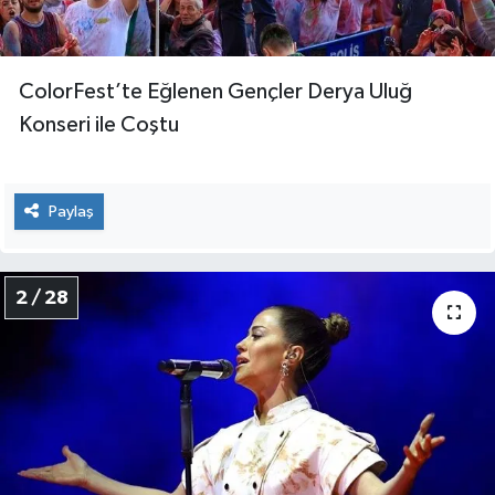
SİYASET
ColorFest’te Eğlenen Gençler Derya Uluğ
SPOR
Konseri ile Coştu
TEKNOLOJİ
Paylaş
VEFATLAR
Yerel
2 / 28