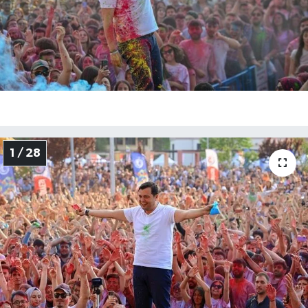
ÇEVRE
DÜNYA
HABERDE İNSAN
BİLİM VE TEKNOLOJİ
1 / 28
KAMPANYALAR
KÜLTÜR-SANAT
Magazin
ÖZEL HABER
POLİTİKA