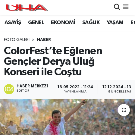
ASAYİŞ
GENEL
EKONOMİ
SAĞLIK
YAŞAM
E
ASAYİŞ
Nöbetçi Eczaneler
GÜNDEM
Hava Durumu
FOTO GALERI
HABER
ColorFest’te Eğlenen
GENEL
Namaz Vakitleri
Gençler Derya Uluğ
YAŞAM
Trafik Durumu
Konseri ile Coştu
SAĞLIK
Puan Durumu ve Fikstür
HABER MERKEZI
16.05.2022 - 11:24
12.12.2024 - 13:
EDITÖR
YAYINLANMA
GÜNCELLEME
LEZETLERİMİZ
Tüm Manşetler
EKONOMİ
Son Dakika Haberleri
EĞİTİM
Haber Arşivi