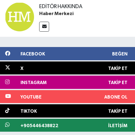
EDITÖR HAKKINDA
Haber Merkezi
FACEBOOK
BEĞEN
X
TAKIP ET
INSTAGRAM
TAKIP ET
YOUTUBE
ABONE OL
TIKTOK
TAKIP ET
+905446438822
İLETIŞIM