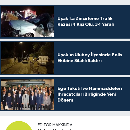
Uşak'ta Zincirleme Trafik
Kazası 4 Kişi Ölü, 34 Yaralı
Uşak'ın Ulubey İlçesinde Polis
Ekibine Silahlı Saldırı
Ege Tekstil ve Hammaddeleri
İhracatçıları Birliğinde Yeni
Dönem
EDITÖR HAKKINDA