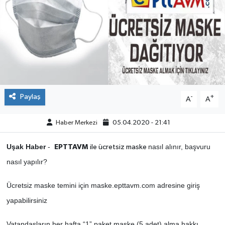
ÇEVRE
DÜNYA
HABERDE İNSAN
BİLİM VE TEKNOLOJİ
Paylaş
-
+
A
A
KAMPANYALAR
Haber Merkezi
05.04.2020 - 21:41
KÜLTÜR-SANAT
Uşak Haber
-
nasıl alınır, başvuru
EPTTAVM
ile ücretsiz maske
nasıl yapılır?
Magazin
Ücretsiz maske temini için maske.epttavm.com adresine giriş
ÖZEL HABER
yapabilirsiniz
POLİTİKA
Vatandaşların her hafta “1” paket maske (5 adet) alma hakkı