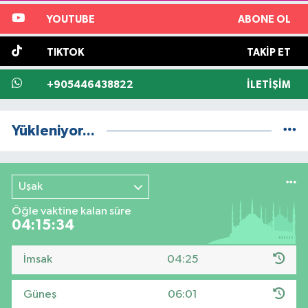
YOUTUBE
ABONE OL
TIKTOK
TAKIP ET
+905446438822
İLETIŞIM
Yükleniyor...
Uşak
Öğle vaktine kalan süre
04:15:33
İmsak
04:25
Güneş
06:01