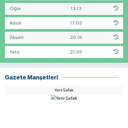
Öğle
13:13
İkindi
17:03
Akşam
20:16
Yatsı
21:45
Gazete Manşetleri
Yeni Şafak