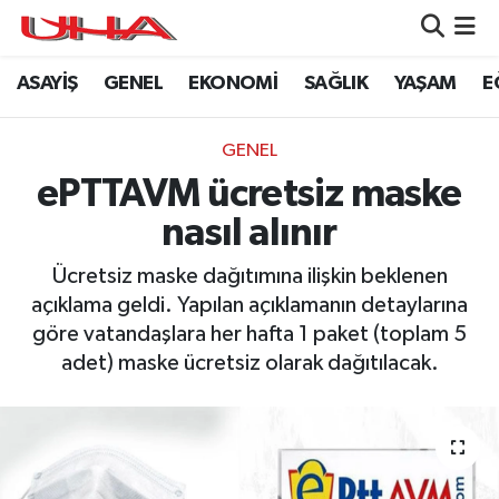
ASAYİŞ
GENEL
EKONOMİ
SAĞLIK
YAŞAM
E
ASAYİŞ
Nöbetçi Eczaneler
GÜNDEM
Hava Durumu
GENEL
ePTTAVM ücretsiz maske
GENEL
Namaz Vakitleri
nasıl alınır
YAŞAM
Trafik Durumu
Ücretsiz maske dağıtımına ilişkin beklenen
açıklama geldi. Yapılan açıklamanın detaylarına
SAĞLIK
Puan Durumu ve Fikstür
göre vatandaşlara her hafta 1 paket (toplam 5
adet) maske ücretsiz olarak dağıtılacak.
LEZETLERİMİZ
Tüm Manşetler
EKONOMİ
Son Dakika Haberleri
EĞİTİM
Haber Arşivi