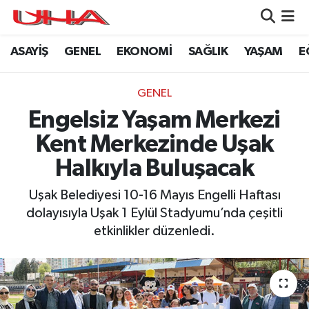
ASAYİŞ
GENEL
EKONOMİ
SAĞLIK
YAŞAM
E
ASAYİŞ
Nöbetçi Eczaneler
GÜNDEM
Hava Durumu
GENEL
Engelsiz Yaşam Merkezi
GENEL
Namaz Vakitleri
Kent Merkezinde Uşak
YAŞAM
Trafik Durumu
Halkıyla Buluşacak
SAĞLIK
Puan Durumu ve Fikstür
Uşak Belediyesi 10-16 Mayıs Engelli Haftası
dolayısıyla Uşak 1 Eylül Stadyumu’nda çeşitli
LEZETLERİMİZ
Tüm Manşetler
etkinlikler düzenledi.
EKONOMİ
Son Dakika Haberleri
EĞİTİM
Haber Arşivi