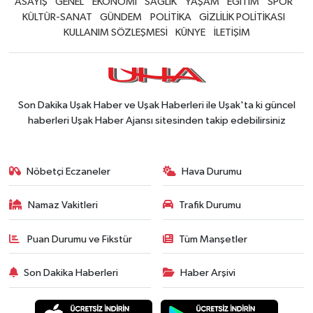
ASAYİŞ
GENEL
EKONOMİ
SAĞLIK
YAŞAM
EĞİTİM
SPOR
KÜLTÜR-SANAT
GÜNDEM
POLİTİKA
GİZLİLİK POLİTİKASI
KULLANIM SÖZLEŞMESİ
KÜNYE
İLETİŞİM
Son Dakika Uşak Haber ve Uşak Haberleri ile Uşak'ta ki güncel
haberleri Uşak Haber Ajansı sitesinden takip edebilirsiniz
Nöbetçi Eczaneler
Hava Durumu
Namaz Vakitleri
Trafik Durumu
Puan Durumu ve Fikstür
Tüm Manşetler
Son Dakika Haberleri
Haber Arşivi