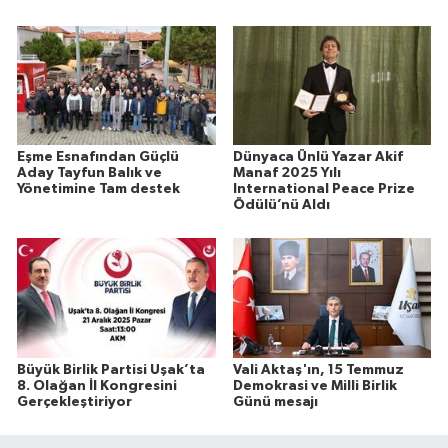
Eşme Esnafından Güçlü
Dünyaca Ünlü Yazar Akif
Aday Tayfun Balık ve
Manaf 2025 Yılı
Yönetimine Tam destek
International Peace Prize
Ödülü’nü Aldı
Büyük Birlik Partisi Uşak’ta
Vali Aktaş'ın, 15 Temmuz
8. Olağan İl Kongresini
Demokrasi ve Milli Birlik
Gerçekleştiriyor
Günü mesajı