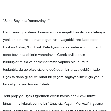
“Sene Boyunca Yanınızdayız”
Uzun süren pandemi dönemi sonrası engelli bireyler ve aileleriyle
yeniden bir arada olmanın gururunu yaşadıklarını ifade eden
Başkan Çakın; “Biz Uşak Belediyesi olarak sadece bugün değil
sene boyunca sizlerin yanındayız. Gerek sivil toplum
kuruluşlarımızla ve derneklerimizle yapmış olduğumuz
toplantılarda gerekse sizlerle doğrudan bir araya geldiğimizde
Uşak’ta daha güzel ve rahat bir yaşam sağlayabilmek için yoğun
bir çalışma yürütüyoruz” dedi.
Yeni projeyle Uşak Öğretmen evinin karşısındaki eski müze
binasının yıkılarak yerine bir “Engelsiz Yaşam Merkezi” inşasına
başlayacaklarını müjdeleyen Çakın; “Bu tesis çocuklarımızın keyifli