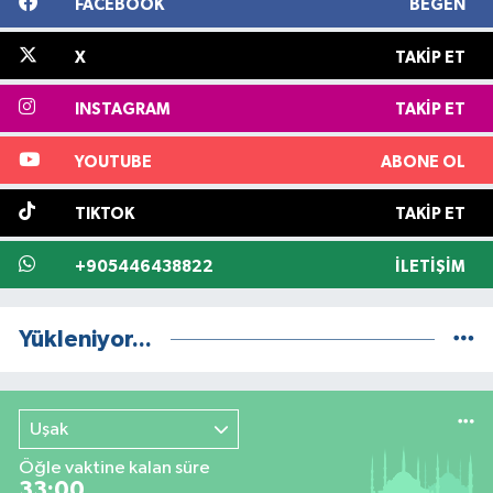
FACEBOOK
BEĞEN
X
TAKIP ET
INSTAGRAM
TAKIP ET
YOUTUBE
ABONE OL
TIKTOK
TAKIP ET
+905446438822
İLETIŞIM
Yükleniyor...
Uşak
Öğle vaktine kalan süre
33:00