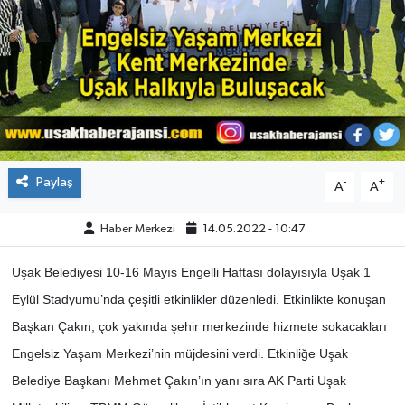
ÇEVRE
DÜNYA
HABERDE İNSAN
BİLİM VE TEKNOLOJİ
Paylaş
-
+
A
A
KAMPANYALAR
Haber Merkezi
14.05.2022 - 10:47
KÜLTÜR-SANAT
Uşak Belediyesi 10-16 Mayıs Engelli Haftası dolayısıyla Uşak 1
Eylül Stadyumu’nda çeşitli etkinlikler düzenledi. Etkinlikte konuşan
Magazin
Başkan Çakın, çok yakında şehir merkezinde hizmete sokacakları
Engelsiz Yaşam Merkezi’nin müjdesini verdi. Etkinliğe Uşak
ÖZEL HABER
Belediye Başkanı Mehmet Çakın’ın yanı sıra AK Parti Uşak
POLİTİKA