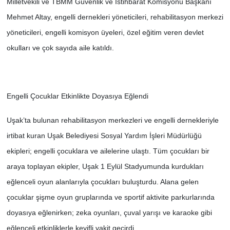
Milletvekili ve TBMM Güvenlik ve İstihbarat Komisyonu Başkanı
Mehmet Altay, engelli dernekleri yöneticileri, rehabilitasyon merkezi
SİYASET
yöneticileri, engelli komisyon üyeleri, özel eğitim veren devlet
okulları ve çok sayıda aile katıldı.
SPOR
TEKNOLOJİ
Engelli Çocuklar Etkinlikte Doyasıya Eğlendi
VEFATLAR
Uşak’ta bulunan rehabilitasyon merkezleri ve engelli dernekleriyle
Yerel
irtibat kuran Uşak Belediyesi Sosyal Yardım İşleri Müdürlüğü
ekipleri; engelli çocuklara ve ailelerine ulaştı. Tüm çocukları bir
araya toplayan ekipler, Uşak 1 Eylül Stadyumunda kurdukları
eğlenceli oyun alanlarıyla çocukları buluşturdu. Alana gelen
çocuklar şişme oyun gruplarında ve sportif aktivite parkurlarında
doyasıya eğlenirken; zeka oyunları, çuval yarışı ve karaoke gibi
eğlenceli etkinliklerle keyifli vakit geçirdi.