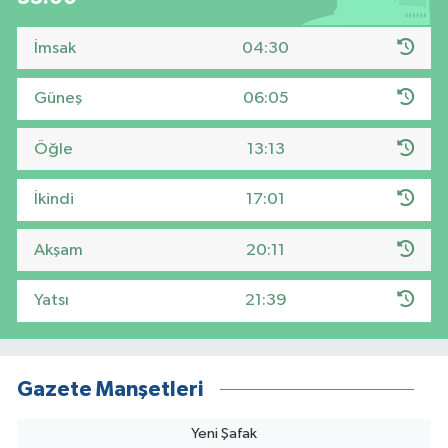
İmsak
04:30
Güneş
06:05
Öğle
13:13
İkindi
17:01
Akşam
20:11
Yatsı
21:39
Gazete Manşetleri
Yeni Şafak