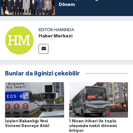
Dönem
EDITÖR HAKKINDA
Haber Merkezi
Bunlar da ilginizi çekebilir
İçişleri Bakanlığı Yeni
1 Nisan itibari ile toplu
Sistemi Devreye Aldı!
ulaşımda nakit dönemi
bitiyor