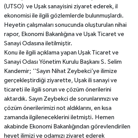
(UTSO) ve Uşak sanayisini ziyaret ederek, il
SİYASET
ekonomisi ile ilgili gözlemlerde bulunmuşlardı.
Heyetin çalışmaları sonucunda oluşturulan nihai
SPOR
rapor, Ekonomi Bakanlığına ve Uşak Ticaret ve
Sanayi Odasına iletilmiştir.
TEKNOLOJİ
Konu ile ilgili açıklama yapan Uşak Ticaret ve
Sanayi Odası Yönetim Kurulu Başkanı S. Selim
VEFATLAR
Kandemir; ‘’Sayın Nihat Zeybekci’ye ilimize
Yerel
gerçekleştirdiği ziyarette, Uşak ili sanayi ve
ticareti ile ilgili sorun ve çözüm önerilerini
aktardık. Sayın Zeybekci de sorunlarımızı ve
çözüm önerilerimizi not aldıklarını, en kısa
zamanda ilgileneceklerini iletmişti. Hemen
akabinde Ekonomi Bakanlığından görevlendirilen
heyet ilimizi ve odamızı ziyaret ederek