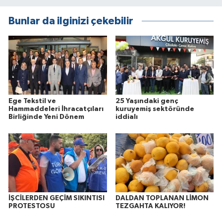
Bunlar da ilginizi çekebilir
Ege Tekstil ve
25 Yaşındaki genç
Hammaddeleri İhracatçıları
kuruyemiş sektöründe
Birliğinde Yeni Dönem
iddialı
İŞCİLERDEN GEÇİM SIKINTISI
DALDAN TOPLANAN LİMON
PROTESTOSU
TEZGAHTA KALIYOR!