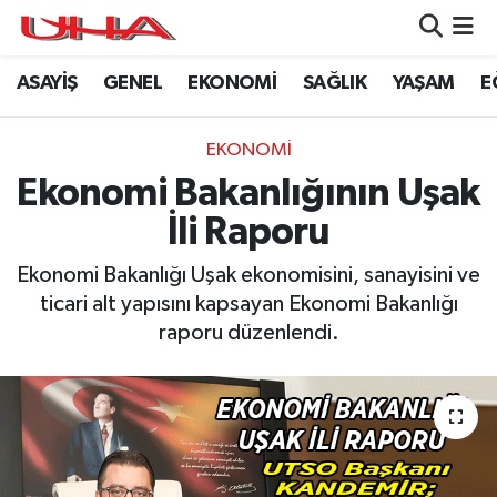
ASAYİŞ
GENEL
EKONOMİ
SAĞLIK
YAŞAM
E
ASAYİŞ
Nöbetçi Eczaneler
GÜNDEM
Hava Durumu
EKONOMİ
Ekonomi Bakanlığının Uşak
GENEL
Namaz Vakitleri
İli Raporu
YAŞAM
Trafik Durumu
Ekonomi Bakanlığı Uşak ekonomisini, sanayisini ve
ticari alt yapısını kapsayan Ekonomi Bakanlığı
SAĞLIK
Puan Durumu ve Fikstür
raporu düzenlendi.
LEZETLERİMİZ
Tüm Manşetler
EKONOMİ
Son Dakika Haberleri
EĞİTİM
Haber Arşivi