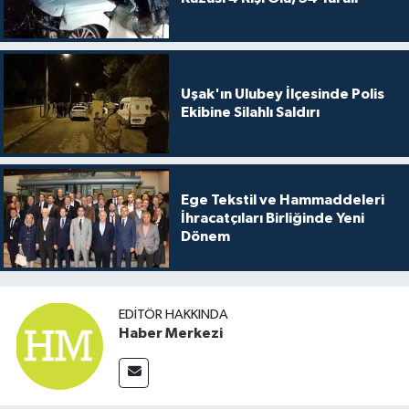
Uşak'ın Ulubey İlçesinde Polis
Ekibine Silahlı Saldırı
Ege Tekstil ve Hammaddeleri
İhracatçıları Birliğinde Yeni
Dönem
EDITÖR HAKKINDA
Haber Merkezi