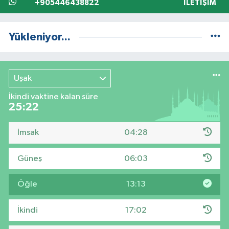
+905446438822
İLETIŞIM
Yükleniyor...
Uşak
İkindi vaktine kalan süre
25:21
İmsak
04:28
Güneş
06:03
Öğle
13:13
İkindi
17:02