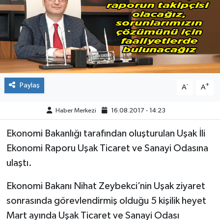
ÇEVRE
DÜNYA
HABERDE İNSAN
Paylaş
-
+
A
A
BİLİM VE TEKNOLOJİ
Haber Merkezi
16.08.2017 - 14:23
KAMPANYALAR
Ekonomi Bakanlığı tarafından oluşturulan Uşak İli
KÜLTÜR-SANAT
Ekonomi Raporu Uşak Ticaret ve Sanayi Odasına
ulaştı.
Magazin
Ekonomi Bakanı Nihat Zeybekci’nin Uşak ziyaret
ÖZEL HABER
sonrasında görevlendirmiş olduğu 5 kişilik heyet
Mart ayında Uşak Ticaret ve Sanayi Odası
POLİTİKA