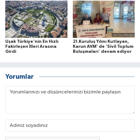
Uşak Türkiye'nin En Hızlı
21.Kuruluş Yılını Kutlayan,
Fakirleşen İlleri Arasına
Karun AVM’ de ‘Sivil Toplum
Girdi
Buluşmaları’ devam ediyor
Yorumlar