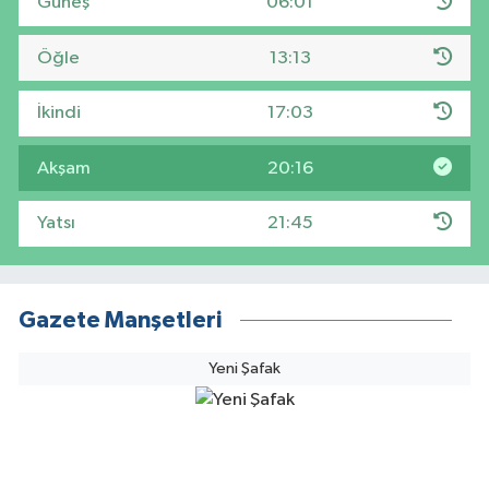
Güneş
06:01
Öğle
13:13
İkindi
17:03
Akşam
20:16
Yatsı
21:45
Gazete Manşetleri
Yeni Şafak