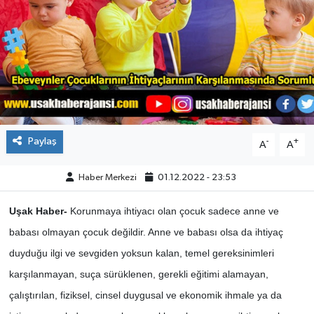
ÇEVRE
DÜNYA
HABERDE İNSAN
BİLİM VE TEKNOLOJİ
Paylaş
-
+
A
A
KAMPANYALAR
Haber Merkezi
01.12.2022 - 23:53
KÜLTÜR-SANAT
Uşak Haber-
Korunmaya ihtiyacı olan çocuk sadece anne ve
babası olmayan çocuk değildir. Anne ve babası olsa da ihtiyaç
Magazin
duyduğu ilgi ve sevgiden yoksun kalan, temel gereksinimleri
karşılanmayan, suça sürüklenen, gerekli eğitimi alamayan,
ÖZEL HABER
çalıştırılan, fiziksel, cinsel duygusal ve ekonomik ihmale ya da
POLİTİKA