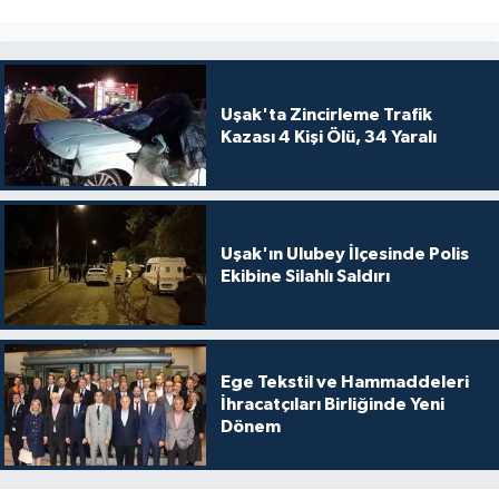
Uşak'ta Zincirleme Trafik
Kazası 4 Kişi Ölü, 34 Yaralı
Uşak'ın Ulubey İlçesinde Polis
Ekibine Silahlı Saldırı
Ege Tekstil ve Hammaddeleri
İhracatçıları Birliğinde Yeni
Dönem