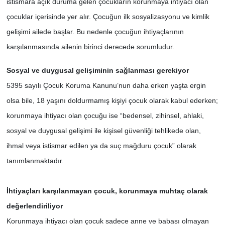
istismara açık duruma gelen çocukların korunmaya ihtiyacı olan
çocuklar içerisinde yer alır. Çocuğun ilk sosyalizasyonu ve kimlik
SİYASET
gelişimi ailede başlar. Bu nedenle çocuğun ihtiyaçlarının
karşılanmasında ailenin birinci derecede sorumludur.
SPOR
Sosyal ve duygusal gelişiminin sağlanması gerekiyor
TEKNOLOJİ
5395 sayılı Çocuk Koruma Kanunu’nun daha erken yaşta ergin
VEFATLAR
olsa bile, 18 yaşını doldurmamış kişiyi çocuk olarak kabul ederken;
korunmaya ihtiyacı olan çocuğu ise “bedensel, zihinsel, ahlaki,
Yerel
sosyal ve duygusal gelişimi ile kişisel güvenliği tehlikede olan,
ihmal veya istismar edilen ya da suç mağduru çocuk” olarak
tanımlanmaktadır.
İhtiyaçları karşılanmayan çocuk, korunmaya muhtaç olarak
değerlendiriliyor
Korunmaya ihtiyacı olan çocuk sadece anne ve babası olmayan