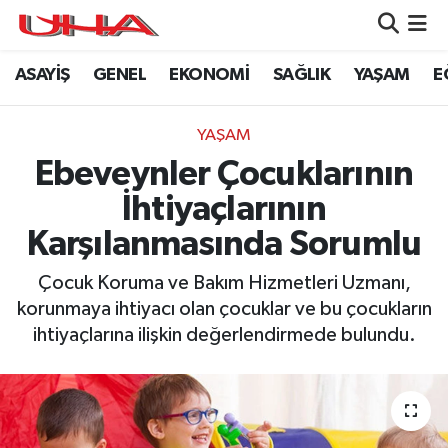
ASAYİŞ
GENEL
EKONOMİ
SAĞLIK
YAŞAM
E
ASAYİŞ
Nöbetçi Eczaneler
GÜNDEM
Hava Durumu
YAŞAM
Ebeveynler Çocuklarının
GENEL
Namaz Vakitleri
İhtiyaçlarının
YAŞAM
Trafik Durumu
Karşılanmasında Sorumlu
SAĞLIK
Puan Durumu ve Fikstür
Çocuk Koruma ve Bakım Hizmetleri Uzmanı,
korunmaya ihtiyacı olan çocuklar ve bu çocukların
LEZETLERİMİZ
Tüm Manşetler
ihtiyaçlarına ilişkin değerlendirmede bulundu.
EKONOMİ
Son Dakika Haberleri
EĞİTİM
Haber Arşivi