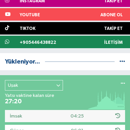
INSTAGRAM
TAKIP ET
YOUTUBE
ABONE OL
TIKTOK
TAKIP ET
+905446438822
İLETIŞIM
Yükleniyor...
Uşak
Yatsı vaktine kalan süre
27:20
İmsak
04:25