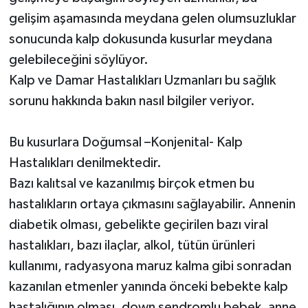
gelişim aşamasında meydana gelen olumsuzluklar
SİYASET
sonucunda kalp dokusunda kusurlar meydana
gelebileceğini söylüyor.
SPOR
Kalp ve Damar Hastalıkları Uzmanları bu sağlık
sorunu hakkında bakın nasıl bilgiler veriyor.
TEKNOLOJİ
VEFATLAR
Bu kusurlara Doğumsal –Konjenital- Kalp
Hastalıkları denilmektedir.
Yerel
Bazı kalıtsal ve kazanılmış birçok etmen bu
hastalıkların ortaya çıkmasını sağlayabilir. Annenin
diabetik olması, gebelikte geçirilen bazı viral
hastalıkları, bazı ilaçlar, alkol, tütün ürünleri
kullanımı, radyasyona maruz kalma gibi sonradan
kazanılan etmenler yanında önceki bebekte kalp
hastalığının olması, down sendromlu bebek, anne