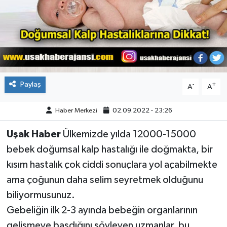
ÇEVRE
DÜNYA
HABERDE İNSAN
Paylaş
-
+
A
A
BİLİM VE TEKNOLOJİ
Haber Merkezi
02.09.2022 - 23:26
KAMPANYALAR
Uşak Haber
Ülkemizde yılda 12000-15000
KÜLTÜR-SANAT
bebek doğumsal kalp hastalığı ile doğmakta, bir
kısım hastalık çok ciddi sonuçlara yol açabilmekte
Magazin
ama çoğunun daha selim seyretmek olduğunu
biliyormusunuz.
ÖZEL HABER
Gebeliğin ilk 2-3 ayında bebeğin organlarının
POLİTİKA
gelişmeye başdığını söyleyen uzmanlar, bu