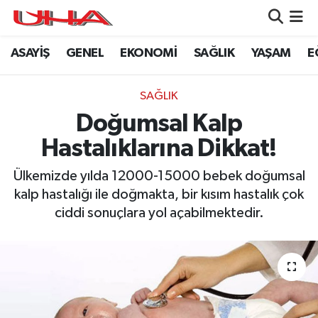
ASAYİŞ
GENEL
EKONOMİ
SAĞLIK
YAŞAM
E
ASAYİŞ
Nöbetçi Eczaneler
GÜNDEM
Hava Durumu
SAĞLIK
Doğumsal Kalp
GENEL
Namaz Vakitleri
Hastalıklarına Dikkat!
YAŞAM
Trafik Durumu
Ülkemizde yılda 12000-15000 bebek doğumsal
kalp hastalığı ile doğmakta, bir kısım hastalık çok
SAĞLIK
Puan Durumu ve Fikstür
ciddi sonuçlara yol açabilmektedir.
LEZETLERİMİZ
Tüm Manşetler
EKONOMİ
Son Dakika Haberleri
EĞİTİM
Haber Arşivi