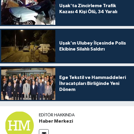
Uşak'ta Zincirleme Trafik
Kazası 4 Kişi Ölü, 34 Yaralı
Uşak'ın Ulubey İlçesinde Polis
Ekibine Silahlı Saldırı
Ege Tekstil ve Hammaddeleri
İhracatçıları Birliğinde Yeni
Dönem
EDITÖR HAKKINDA
Haber Merkezi