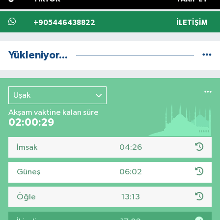
+905446438822
İLETIŞIM
Yükleniyor...
Uşak
Akşam vaktine kalan süre
02:00:29
İmsak
04:26
Güneş
06:02
Öğle
13:13