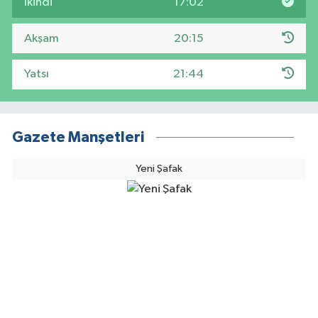
İkindi
17:02
Akşam
20:15
Yatsı
21:44
Gazete Manşetleri
Yeni Şafak