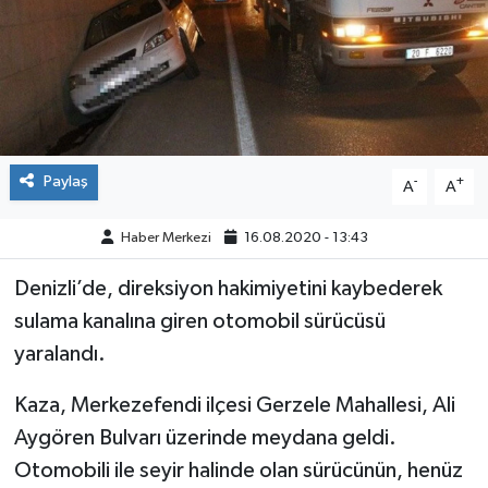
ÇEVRE
DÜNYA
HABERDE İNSAN
Paylaş
-
+
A
A
BİLİM VE TEKNOLOJİ
Haber Merkezi
16.08.2020 - 13:43
KAMPANYALAR
Denizli’de, direksiyon hakimiyetini kaybederek
KÜLTÜR-SANAT
sulama kanalına giren otomobil sürücüsü
yaralandı.
Magazin
Kaza, Merkezefendi ilçesi Gerzele Mahallesi, Ali
ÖZEL HABER
Aygören Bulvarı üzerinde meydana geldi.
Otomobili ile seyir halinde olan sürücünün, henüz
POLİTİKA