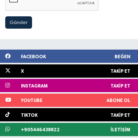
Gönder
FACEBOOK
BEĞEN
X
TAKIP ET
INSTAGRAM
TAKIP ET
YOUTUBE
ABONE OL
TIKTOK
TAKIP ET
+905446438822
İLETIŞIM