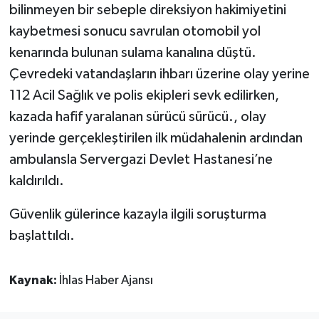
bilinmeyen bir sebeple direksiyon hakimiyetini
kaybetmesi sonucu savrulan otomobil yol
SİYASET
kenarında bulunan sulama kanalına düştü.
SPOR
Çevredeki vatandaşların ihbarı üzerine olay yerine
112 Acil Sağlık ve polis ekipleri sevk edilirken,
TEKNOLOJİ
kazada hafif yaralanan sürücü sürücü., olay
yerinde gerçekleştirilen ilk müdahalenin ardından
VEFATLAR
ambulansla Servergazi Devlet Hastanesi’ne
Yerel
kaldırıldı.
Güvenlik gülerince kazayla ilgili soruşturma
başlattıldı.
Kaynak:
İhlas Haber Ajansı