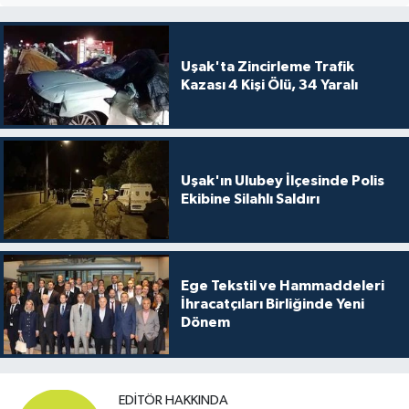
Uşak'ta Zincirleme Trafik
Kazası 4 Kişi Ölü, 34 Yaralı
Uşak'ın Ulubey İlçesinde Polis
Ekibine Silahlı Saldırı
Ege Tekstil ve Hammaddeleri
İhracatçıları Birliğinde Yeni
Dönem
EDITÖR HAKKINDA