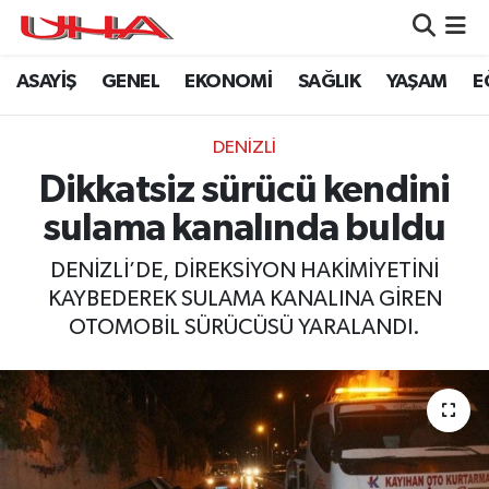
ASAYİŞ
GENEL
EKONOMİ
SAĞLIK
YAŞAM
E
ASAYİŞ
Nöbetçi Eczaneler
GÜNDEM
Hava Durumu
DENİZLİ
Dikkatsiz sürücü kendini
GENEL
Namaz Vakitleri
sulama kanalında buldu
YAŞAM
Trafik Durumu
DENİZLİ’DE, DİREKSİYON HAKİMİYETİNİ
KAYBEDEREK SULAMA KANALINA GİREN
SAĞLIK
Puan Durumu ve Fikstür
OTOMOBİL SÜRÜCÜSÜ YARALANDI.
LEZETLERİMİZ
Tüm Manşetler
EKONOMİ
Son Dakika Haberleri
EĞİTİM
Haber Arşivi