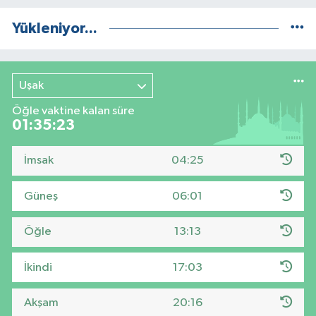
Yükleniyor...
Uşak
Öğle vaktine kalan süre
01:35:22
İmsak
04:25
Güneş
06:01
Öğle
13:13
İkindi
17:03
Akşam
20:16