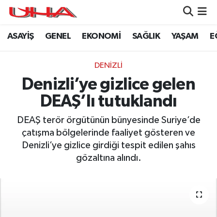
ASAYİŞ
GENEL
EKONOMİ
SAĞLIK
YAŞAM
E
ASAYİŞ
Nöbetçi Eczaneler
GÜNDEM
Hava Durumu
DENİZLİ
Denizli’ye gizlice gelen
GENEL
Namaz Vakitleri
DEAŞ’lı tutuklandı
YAŞAM
Trafik Durumu
DEAŞ terör örgütünün bünyesinde Suriye’de
çatışma bölgelerinde faaliyet gösteren ve
SAĞLIK
Puan Durumu ve Fikstür
Denizli’ye gizlice girdiği tespit edilen şahıs
gözaltına alındı.
LEZETLERİMİZ
Tüm Manşetler
EKONOMİ
Son Dakika Haberleri
EĞİTİM
Haber Arşivi