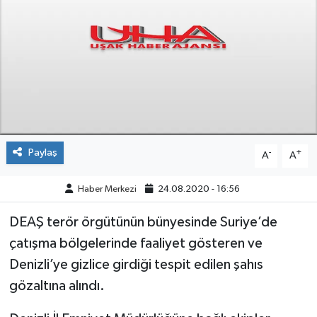
ÇEVRE
DÜNYA
HABERDE İNSAN
BİLİM VE TEKNOLOJİ
Paylaş
-
+
A
A
KAMPANYALAR
Haber Merkezi
24.08.2020 - 16:56
KÜLTÜR-SANAT
DEAŞ terör örgütünün bünyesinde Suriye’de
Magazin
çatışma bölgelerinde faaliyet gösteren ve
Denizli’ye gizlice girdiği tespit edilen şahıs
ÖZEL HABER
gözaltına alındı.
POLİTİKA