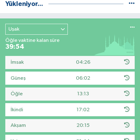
Yükleniyor...
Uşak
Öğle vaktine kalan süre
39:53
İmsak
04:26
Güneş
06:02
Öğle
13:13
İkindi
17:02
Akşam
20:15