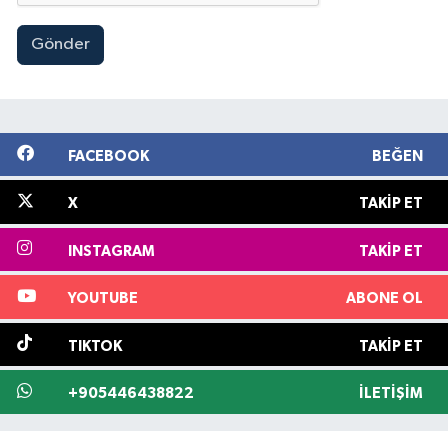
Gönder
FACEBOOK
BEĞEN
X
TAKIP ET
INSTAGRAM
TAKIP ET
YOUTUBE
ABONE OL
TIKTOK
TAKIP ET
+905446438822
İLETIŞIM