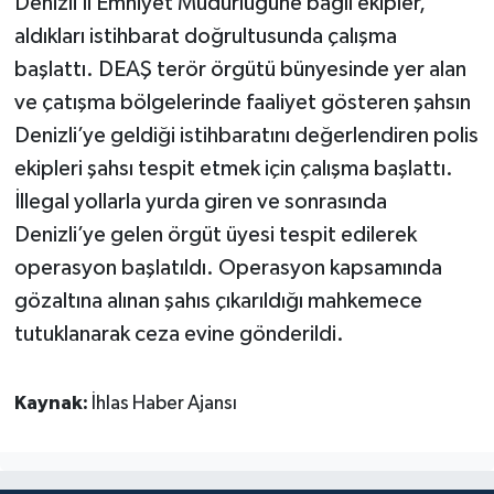
Denizli İl Emniyet Müdürlüğüne bağlı ekipler,
aldıkları istihbarat doğrultusunda çalışma
SİYASET
başlattı. DEAŞ terör örgütü bünyesinde yer alan
ve çatışma bölgelerinde faaliyet gösteren şahsın
SPOR
Denizli’ye geldiği istihbaratını değerlendiren polis
TEKNOLOJİ
ekipleri şahsı tespit etmek için çalışma başlattı.
İllegal yollarla yurda giren ve sonrasında
VEFATLAR
Denizli’ye gelen örgüt üyesi tespit edilerek
operasyon başlatıldı. Operasyon kapsamında
Yerel
gözaltına alınan şahıs çıkarıldığı mahkemece
tutuklanarak ceza evine gönderildi.
Kaynak:
İhlas Haber Ajansı