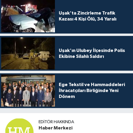
Uşak'ta Zincirleme Trafik
Kazası 4 Kişi Ölü, 34 Yaralı
Uşak'ın Ulubey İlçesinde Polis
Ekibine Silahlı Saldırı
Ege Tekstil ve Hammaddeleri
İhracatçıları Birliğinde Yeni
Dönem
EDITÖR HAKKINDA
Haber Merkezi