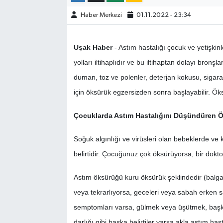
Haber Merkezi
01.11.2022 - 23:34
SİYASET
Uşak Haber
- Astım hastalığı çocuk ve yetişkin
SPOR
yolları iltihaplıdır ve bu iltihaptan dolayı bronş
TEKNOLOJİ
duman, toz ve polenler, deterjan kokusu, sigara ko
için öksürük egzersizden sonra başlayabilir. Ök
VEFATLAR
Çocuklarda Astım Hastalığını Düşündüren Ök
Yerel
Soğuk algınlığı ve virüsleri olan bebeklerde ve k
belirtidir. Çocuğunuz çok öksürüyorsa, bir doktor
Astım öksürüğü kuru öksürük şeklindedir (balg
veya tekrarlıyorsa, geceleri veya sabah erken s
semptomları varsa, gülmek veya üşütmek, başka
darlığı gibi başka belirtiler varsa akla astım hast