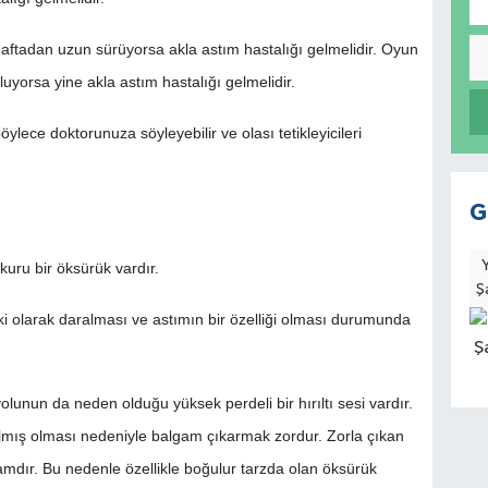
haftadan uzun sürüyorsa akla astım hastalığı gelmelidir. Oyun
luyorsa yine akla astım hastalığı gelmelidir.
ce doktorunuza söyleyebilir ve olası tetikleyicileri
G
uru bir öksürük vardır.
Ş
pki olarak daralması ve astımın bir özelliği olması durumunda
lunun da neden olduğu yüksek perdeli bir hırıltı sesi vardır.
almış olması nedeniyle balgam çıkarmak zordur. Zorla çıkan
mdır. Bu nedenle özellikle boğulur tarzda olan öksürük