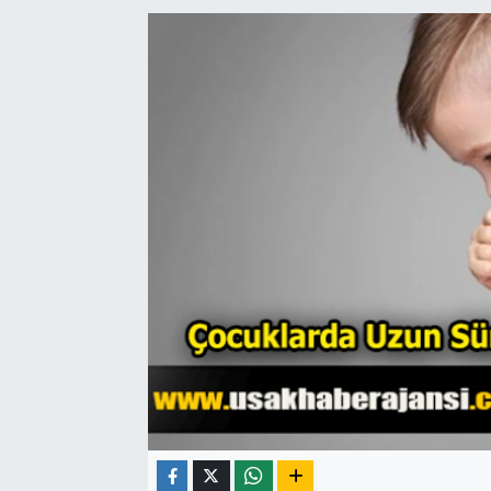
ÇEVRE
DÜNYA
HABERDE İNSAN
BİLİM VE TEKNOLOJİ
KAMPANYALAR
KÜLTÜR-SANAT
Magazin
ÖZEL HABER
POLİTİKA