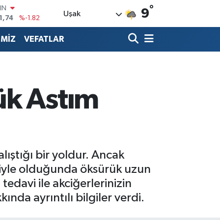
1,74
%-1.82
°
9
Uşak
R
3620
%0.02
İMİZ
VEFATLAR
8690
%0.19
İN
0380
%0.18
IN
,09000
%0.19
ük Astım
00
8,00
%0
ıştığı bir yoldur. Ancak
eniyle olduğunda öksürük uzun
 tedavi ile akciğerlerinizin
nda ayrıntılı bilgiler verdi.