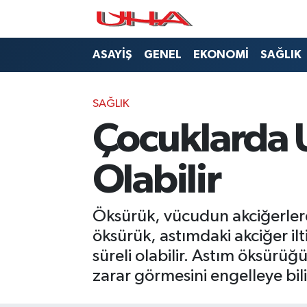
ASAYİŞ
Nöbetçi Eczaneler
ASAYİŞ
GENEL
EKONOMİ
SAĞLIK
GÜNDEM
Hava Durumu
SAĞLIK
GENEL
Namaz Vakitleri
Çocuklarda 
YAŞAM
Trafik Durumu
Olabilir
SAĞLIK
Puan Durumu ve Fikstür
Öksürük, vücudun akciğerlerde
LEZETLERİMİZ
Tüm Manşetler
öksürük, astımdaki akciğer il
süreli olabilir. Astım öksürüğü
EKONOMİ
Son Dakika Haberleri
zarar görmesini engelleye bili
EĞİTİM
Haber Arşivi