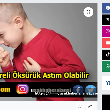
Y
-
+
A
A