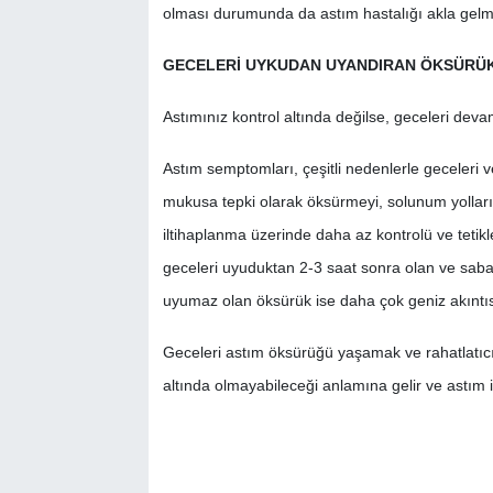
olması durumunda da astım hastalığı akla gelme
GECELERİ UYKUDAN UYANDIRAN ÖKSÜRÜ
Astımınız kontrol altında değilse, geceleri dev
Astım semptomları, çeşitli nedenlerle geceleri 
mukusa tepki olarak öksürmeyi, solunum yollar
iltihaplanma üzerinde daha az kontrolü ve tetikle
geceleri uyuduktan 2-3 saat sonra olan ve sabah
uyumaz olan öksürük ise daha çok geniz akıntısı
Geceleri astım öksürüğü yaşamak ve rahatlatıcı i
altında olmayabileceği anlamına gelir ve astım 