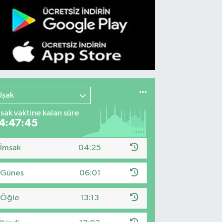
Uşak
sak vaktine kalan süre
4:47:44
İmsak
04:25
Güneş
06:01
Öğle
13:13