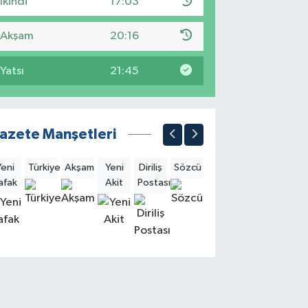
İkindi
17:03
Akşam
20:16
Yatsı
21:45
azete Manşetleri
Yeni
Türkiye
Akşam
Yeni
Diriliş
Sözcü
Sabah
Milliyet
Hürri
afak
Akit
Postası