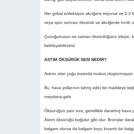
Her gribal enfeksiyon akciğere iniyorsa ve 2-3 
veya spor sonrası öksürük ve akciğerde hırıltı o
Çocuğunuzun ne zaman öksürdüğünü izleyin, böyle
belirleyebilirsiniz.
ASTIM ÖKSÜRÜK SESİ NEDİR?
Astımı olan çoğu insanda mukus oluşturmayan k
Bu, hava yollarının tahriş edici bir maddeye te
meydana gelir.
Öksürüğün yanı sıra, genellikle daralmış hava yo
Astım öksürüğü boğulur gibi olur. Bronşlar dar
balgam olursa da balgam koyu kıvamlı bir balga