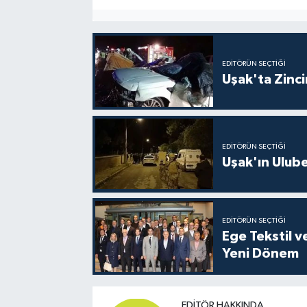
EDITÖRÜN SEÇTIĞI
Uşak'ta Zincir
EDITÖRÜN SEÇTIĞI
Uşak'ın Ulubey
EDITÖRÜN SEÇTIĞI
Ege Tekstil v
Yeni Dönem
EDITÖR HAKKINDA