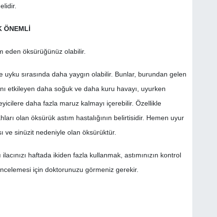
lidir.
K ÖNEMLİ
am eden öksürüğünüz olabilir.
ve uyku sırasında daha yaygın olabilir. Bunlar, burundan gelen
ını etkileyen daha soğuk ve daha kuru havayı, uyurken
yicilere daha fazla maruz kalmayı içerebilir. Özellikle
ları olan öksürük astım hastalığının belirtisidir. Hemen uyur
 ve sinüzit nedeniyle olan öksürüktür.
lacınızı haftada ikiden fazla kullanmak, astımınızın kontrol
incelemesi için doktorunuzu görmeniz gerekir.