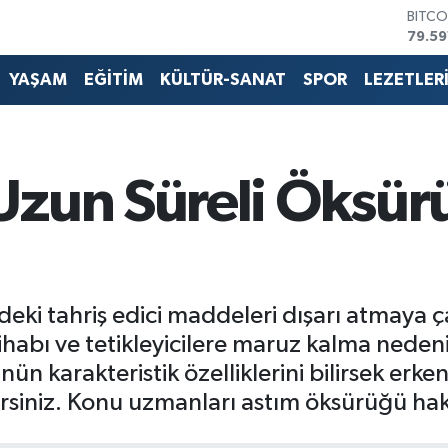
79.59
DOLA
45,4
EURO
YAŞAM
EĞİTİM
KÜLTÜR-SANAT
SPOR
LEZETLER
53,3
STERL
61,6
G.ALT
6862
Uzun Süreli Öksür
BİST1
14.59
ki tahriş edici maddeleri dışarı atmaya çal
tihabı ve tetikleyicilere maruz kalma ned
nün karakteristik özelliklerini bilirsek erken
rsiniz. Konu uzmanları astım öksürüğü hakkı