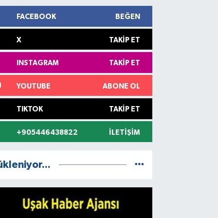
FACEBOOK
BEĞEN
X
TAKIP ET
INSTAGRAM
TAKIP ET
YOUTUBE
ABONE OL
TIKTOK
TAKIP ET
+905446438822
İLETIŞIM
ükleniyor...