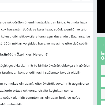
lerde sık görülen önemli hastalıklardan biridir. Astımda hava
lar çok hassastır. Soğuk ve kuru hava, soğuk algınlığı ve grip,
kusu gibi tetikleyicilere karşı aşırı duyarlıdır . Bazı insanlar
sürüğün miktarı ve şiddeti hava ve mevsime göre değişebilir.
İm
sürüğün Özellikleri Nelerdir?
0
üçük çocuklarda hırıltı ile birlikte öksürük oldukça sık görülen
 tarafından kontrol edilmesini sağlamak faydalı olabilir.
am ve mukus olmadan), eğer öksürük veya hırıltı geçmiyorsa
aatlerde ortaya çıkıyorsa, etrafta koştuktan sonra
 soğuk algınlığı semptomları olmadan hırıltı ve nefes
alığı gelmelidir.