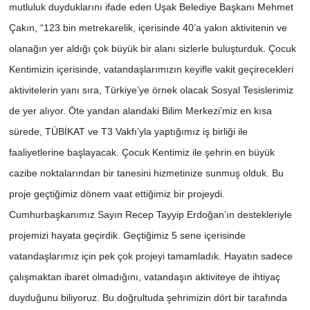
mutluluk duyduklarını ifade eden Uşak Belediye Başkanı Mehmet
Çakın, “123 bin metrekarelik, içerisinde 40’a yakın aktivitenin ve
olanağın yer aldığı çok büyük bir alanı sizlerle buluşturduk. Çocuk
Kentimizin içerisinde, vatandaşlarımızın keyifle vakit geçirecekleri
aktivitelerin yanı sıra, Türkiye’ye örnek olacak Sosyal Tesislerimiz
de yer alıyor. Öte yandan alandaki Bilim Merkezi’miz en kısa
sürede, TÜBİKAT ve T3 Vakfı’yla yaptığımız iş birliği ile
faaliyetlerine başlayacak. Çocuk Kentimiz ile şehrin en büyük
cazibe noktalarından bir tanesini hizmetinize sunmuş olduk. Bu
proje geçtiğimiz dönem vaat ettiğimiz bir projeydi.
Cumhurbaşkanımız Sayın Recep Tayyip Erdoğan’ın destekleriyle
projemizi hayata geçirdik. Geçtiğimiz 5 sene içerisinde
vatandaşlarımız için pek çok projeyi tamamladık. Hayatın sadece
çalışmaktan ibaret olmadığını, vatandaşın aktiviteye de ihtiyaç
duyduğunu biliyoruz. Bu doğrultuda şehrimizin dört bir tarafında