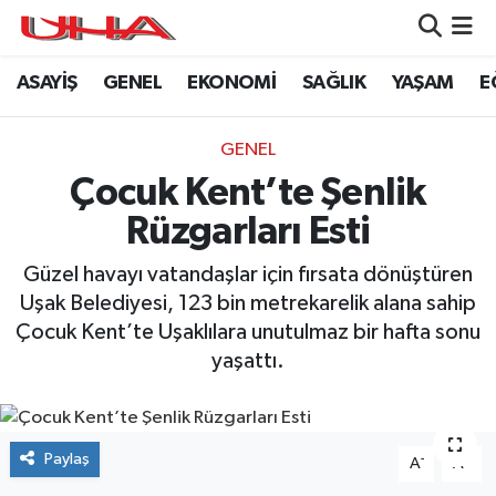
ASAYİŞ
GENEL
EKONOMİ
SAĞLIK
YAŞAM
E
ASAYİŞ
Nöbetçi Eczaneler
GÜNDEM
Hava Durumu
GENEL
Çocuk Kent’te Şenlik
GENEL
Namaz Vakitleri
Rüzgarları Esti
YAŞAM
Trafik Durumu
Güzel havayı vatandaşlar için fırsata dönüştüren
Uşak Belediyesi, 123 bin metrekarelik alana sahip
SAĞLIK
Puan Durumu ve Fikstür
Çocuk Kent’te Uşaklılara unutulmaz bir hafta sonu
yaşattı.
LEZETLERİMİZ
Tüm Manşetler
EKONOMİ
Son Dakika Haberleri
Paylaş
-
+
A
A
EĞİTİM
Haber Arşivi