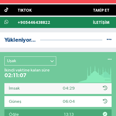
TIKTOK
TAKIP ET
+905446438822
İLETIŞIM
Yükleniyor...
Uşak
İkindi vaktine kalan süre
02:11:07
İmsak
04:29
Güneş
06:04
Öğle
13:13