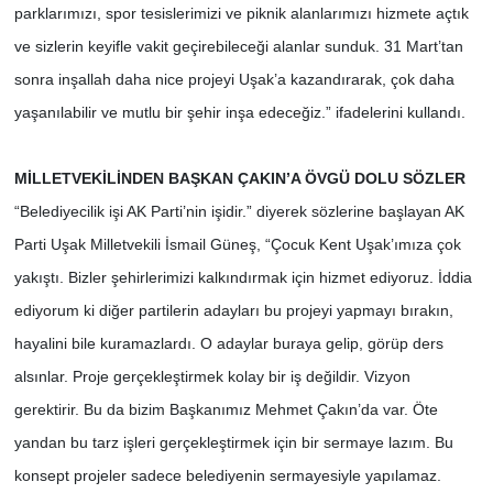
parklarımızı, spor tesislerimizi ve piknik alanlarımızı hizmete açtık
ve sizlerin keyifle vakit geçirebileceği alanlar sunduk. 31 Mart’tan
sonra inşallah daha nice projeyi Uşak’a kazandırarak, çok daha
yaşanılabilir ve mutlu bir şehir inşa edeceğiz.” ifadelerini kullandı.
MİLLETVEKİLİNDEN BAŞKAN ÇAKIN’A ÖVGÜ DOLU SÖZLER
“Belediyecilik işi AK Parti’nin işidir.” diyerek sözlerine başlayan AK
Parti Uşak Milletvekili İsmail Güneş, “Çocuk Kent Uşak’ımıza çok
yakıştı. Bizler şehirlerimizi kalkındırmak için hizmet ediyoruz. İddia
ediyorum ki diğer partilerin adayları bu projeyi yapmayı bırakın,
hayalini bile kuramazlardı. O adaylar buraya gelip, görüp ders
alsınlar. Proje gerçekleştirmek kolay bir iş değildir. Vizyon
gerektirir. Bu da bizim Başkanımız Mehmet Çakın’da var. Öte
yandan bu tarz işleri gerçekleştirmek için bir sermaye lazım. Bu
konsept projeler sadece belediyenin sermayesiyle yapılamaz.