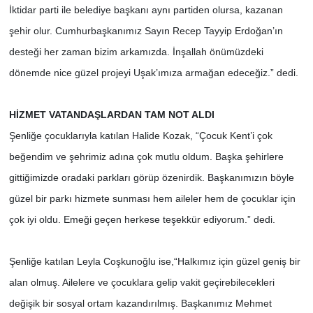
İktidar parti ile belediye başkanı aynı partiden olursa, kazanan
şehir olur. Cumhurbaşkanımız Sayın Recep Tayyip Erdoğan’ın
desteği her zaman bizim arkamızda. İnşallah önümüzdeki
dönemde nice güzel projeyi Uşak’ımıza armağan edeceğiz.” dedi.
HİZMET VATANDAŞLARDAN TAM NOT ALDI
Şenliğe çocuklarıyla katılan Halide Kozak, “Çocuk Kent’i çok
beğendim ve şehrimiz adına çok mutlu oldum. Başka şehirlere
gittiğimizde oradaki parkları görüp özenirdik. Başkanımızın böyle
güzel bir parkı hizmete sunması hem aileler hem de çocuklar için
çok iyi oldu. Emeği geçen herkese teşekkür ediyorum.” dedi.
Şenliğe katılan Leyla Coşkunoğlu ise,“Halkımız için güzel geniş bir
alan olmuş. Ailelere ve çocuklara gelip vakit geçirebilecekleri
değişik bir sosyal ortam kazandırılmış. Başkanımız Mehmet