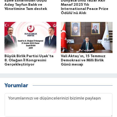
Eşme Esnafından Güçlü
Dünyaca Ünlü Yazar Akif
Aday Tayfun Balık ve
Manaf 2025 Yılı
Yönetimine Tam destek
International Peace Prize
Ödülü’nü Aldı
Büyük Birlik Partisi Uşak’ta
Vali Aktaş'ın, 15 Temmuz
8. Olağan İl Kongresini
Demokrasi ve Milli Birlik
Gerçekleştiriyor
Günü mesajı
Yorumlar