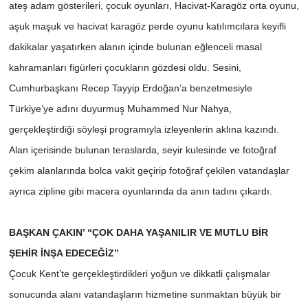
ateş adam gösterileri, çocuk oyunları, Hacivat-Karagöz orta oyunu,
aşuk maşuk ve hacivat karagöz perde oyunu katılımcılara keyifli
SİYASET
dakikalar yaşatırken alanın içinde bulunan eğlenceli masal
SPOR
kahramanları figürleri çocukların gözdesi oldu. Sesini,
Cumhurbaşkanı Recep Tayyip Erdoğan’a benzetmesiyle
TEKNOLOJİ
Türkiye’ye adını duyurmuş Muhammed Nur Nahya,
gerçekleştirdiği söyleşi programıyla izleyenlerin aklına kazındı.
VEFATLAR
Alan içerisinde bulunan teraslarda, seyir kulesinde ve fotoğraf
çekim alanlarında bolca vakit geçirip fotoğraf çekilen vatandaşlar
Yerel
ayrıca zipline gibi macera oyunlarında da anın tadını çıkardı.
BAŞKAN ÇAKIN’ “ÇOK DAHA YAŞANILIR VE MUTLU BİR
ŞEHİR İNŞA EDECEĞİZ”
Çocuk Kent’te gerçekleştirdikleri yoğun ve dikkatli çalışmalar
sonucunda alanı vatandaşların hizmetine sunmaktan büyük bir