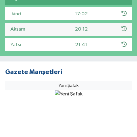
İkindi
17:02
Akşam
20:12
Yatsı
21:41
Gazete Manşetleri
Yeni Şafak