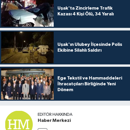
Uşak'ta Zincirleme Trafik
Kazası 4 Kişi Ölü, 34 Yaralı
Uşak'ın Ulubey İlçesinde Polis
Ekibine Silahlı Saldırı
Ege Tekstil ve Hammaddeleri
İhracatçıları Birliğinde Yeni
Dönem
EDITÖR HAKKINDA
Haber Merkezi