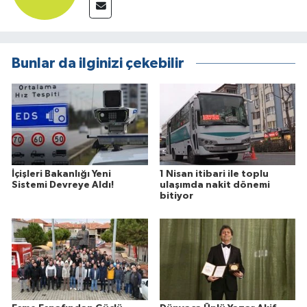
Bunlar da ilginizi çekebilir
İçişleri Bakanlığı Yeni
1 Nisan itibari ile toplu
Sistemi Devreye Aldı!
ulaşımda nakit dönemi
bitiyor