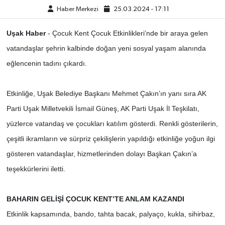
Haber Merkezi
25.03.2024 - 17:11
ÇEVRE
Uşak Haber
- Çocuk Kent Çocuk Etkinlikleri’nde bir araya gelen
DÜNYA
vatandaşlar şehrin kalbinde doğan yeni sosyal yaşam alanında
eğlencenin tadını çıkardı.
HABERDE İNSAN
Etkinliğe, Uşak Belediye Başkanı Mehmet Çakın’ın yanı sıra AK
BİLİM VE TEKNOLOJİ
Parti Uşak Milletvekili İsmail Güneş, AK Parti Uşak İl Teşkilatı,
KAMPANYALAR
yüzlerce vatandaş ve çocukları katılım gösterdi.
Renkli gösterilerin,
çeşitli ikramların ve sürpriz çekilişlerin yapıldığı etkinliğe yoğun ilgi
KÜLTÜR-SANAT
gösteren vatandaşlar, hizmetlerinden dolayı Başkan Çakın’a
teşekkürlerini iletti.
Magazin
ÖZEL HABER
BAHARIN
GELİŞİ ÇOCUK KENT’TE ANLAM KAZANDI
Etkinlik kapsamında, bando, tahta bacak, palyaço, kukla, sihirbaz,
POLİTİKA