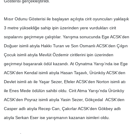
Gösterisi gerçekleştirildi.
SİYASET
Mısır Odunu Gösterisi ile başlayan açılışta cirit oyuncuları yaklaşık
3 metre yüksekliğe sahip ipin üzerinden yere vurdukları cirit
SPOR
sopalarını geçirmeye çalıştılar. Yarışma sonucunda Ege ACSK’den
TEKNOLOJİ
Doğuer isimli atıyla Hakkı Turan ve Son Osmanlı ACSK’den Çılgın
Çocuk isimli atıyla Mevlüt Özdemir ciritlerini ipin üzerinden
VEFATLAR
geçirmeyi başararak ödül kazandı. At Oynatma Yarışı’nda ise Ege
ACSK’den Kendal isimli atıyla Hasan Taşavlı, Ürünköy ACSK’den
Yerel
Devlet isimli atı ile Yaşar Sezer, Efeler ACSK’den Norton isimli atı
ile Enes Mede ödülün sahibi oldu. Cirit Atma Yarışı’nda Ürünköy
ACSK’den Poyraz isimli atıyla Yasin Sezer, Gökçedal ACSK’den
Casper adlı atıyla Recep Can, Çakırlar ACSK’den Gökbey adlı
atıyla Serkan Eser ise yarışmanın kazanan isimleri oldu.