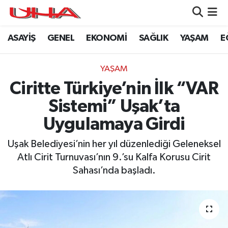
ASAYİŞ
GENEL
EKONOMİ
SAĞLIK
YAŞAM
E
ASAYİŞ
Nöbetçi Eczaneler
GÜNDEM
Hava Durumu
YAŞAM
Ciritte Türkiye’nin İlk “VAR
GENEL
Namaz Vakitleri
Sistemi” Uşak’ta
YAŞAM
Trafik Durumu
Uygulamaya Girdi
SAĞLIK
Puan Durumu ve Fikstür
Uşak Belediyesi’nin her yıl düzenlediği Geleneksel
Atlı Cirit Turnuvası’nın 9.’su Kalfa Korusu Cirit
LEZETLERİMİZ
Tüm Manşetler
Sahası’nda başladı.
EKONOMİ
Son Dakika Haberleri
EĞİTİM
Haber Arşivi