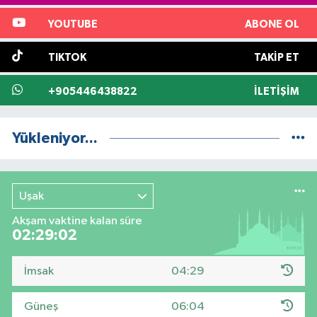
YOUTUBE
ABONE OL
TIKTOK
TAKIP ET
+905446438822
İLETIŞIM
Yükleniyor...
Uşak
Akşam vaktine kalan süre
02:29:01
İmsak
04:29
Güneş
06:04