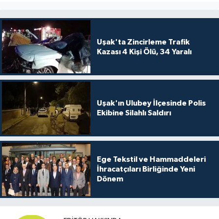
Uşak'ta Zincirleme Trafik
Kazası 4 Kişi Ölü, 34 Yaralı
Uşak'ın Ulubey İlçesinde Polis
Ekibine Silahlı Saldırı
Ege Tekstil ve Hammaddeleri
İhracatçıları Birliğinde Yeni
Dönem