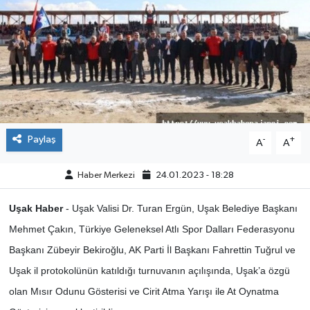
ÇEVRE
DÜNYA
HABERDE İNSAN
BİLİM VE TEKNOLOJİ
Paylaş
-
+
A
A
KAMPANYALAR
Haber Merkezi
24.01.2023 - 18:28
KÜLTÜR-SANAT
Uşak Haber
- Uşak Valisi Dr. Turan Ergün, Uşak Belediye Başkanı
Mehmet Çakın, Türkiye Geleneksel Atlı Spor Dalları Federasyonu
Magazin
Başkanı Zübeyir Bekiroğlu, AK Parti İl Başkanı Fahrettin Tuğrul ve
Uşak il protokolünün katıldığı turnuvanın açılışında, Uşak’a özgü
ÖZEL HABER
olan Mısır Odunu Gösterisi ve Cirit Atma Yarışı ile At Oynatma
POLİTİKA