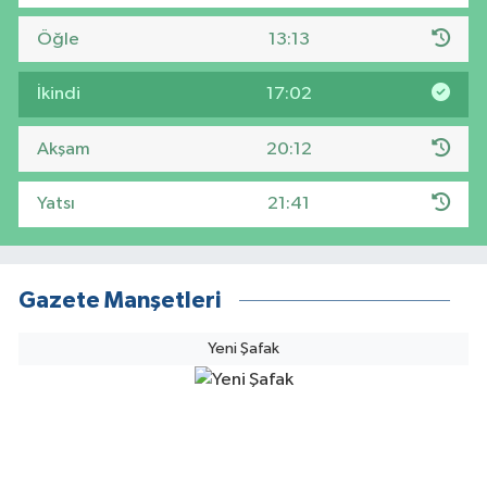
Öğle
13:13
İkindi
17:02
Akşam
20:12
Yatsı
21:41
Gazete Manşetleri
Yeni Şafak