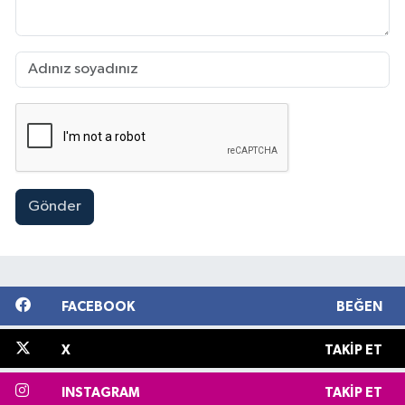
Gönder
FACEBOOK
BEĞEN
X
TAKIP ET
INSTAGRAM
TAKIP ET