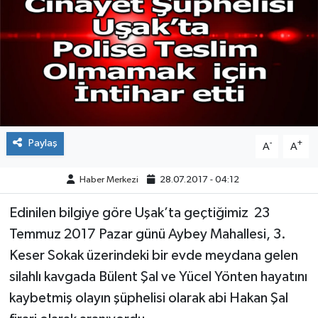
ÇEVRE
DÜNYA
HABERDE İNSAN
BİLİM VE TEKNOLOJİ
Paylaş
-
+
A
A
KAMPANYALAR
Haber Merkezi
28.07.2017 - 04:12
KÜLTÜR-SANAT
Edinilen bilgiye göre Uşak’ta geçtiğimiz 23
Temmuz 2017 Pazar günü Aybey Mahallesi, 3.
Magazin
Keser Sokak üzerindeki bir evde meydana gelen
silahlı kavgada Bülent Şal ve Yücel Yönten hayatını
ÖZEL HABER
kaybetmiş olayın şüphelisi olarak abi Hakan Şal
POLİTİKA