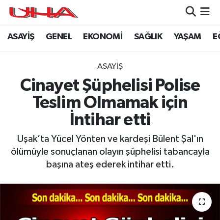
ASAYİŞ
GENEL
EKONOMİ
SAĞLIK
YAŞAM
E
ASAYİŞ
Nöbetçi Eczaneler
GÜNDEM
Hava Durumu
ASAYİŞ
Cinayet Şüphelisi Polise
GENEL
Namaz Vakitleri
Teslim Olmamak için
YAŞAM
Trafik Durumu
İntihar etti
SAĞLIK
Puan Durumu ve Fikstür
Uşak’ta Yücel Yönten ve kardeşi Bülent Şal'ın
ölümüyle sonuçlanan olayın şüphelisi tabancayla
LEZETLERİMİZ
Tüm Manşetler
başına ateş ederek intihar etti.
EKONOMİ
Son Dakika Haberleri
EĞİTİM
Haber Arşivi