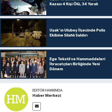
Kazası 4 Kişi Ölü, 34 Yaralı
Uşak'ın Ulubey İlçesinde Polis
Ekibine Silahlı Saldırı
Ege Tekstil ve Hammaddeleri
İhracatçıları Birliğinde Yeni
Dönem
EDITÖR HAKKINDA
Haber Merkezi