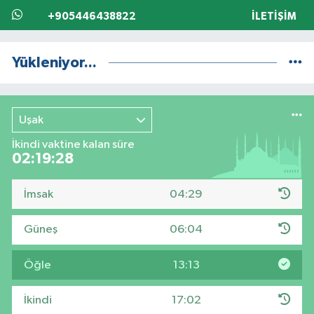
+905446438822
İLETIŞIM
Yükleniyor...
Uşak
İkindi vaktine kalan süre
02:19:27
İmsak
04:29
Güneş
06:04
Öğle
13:13
İkindi
17:02