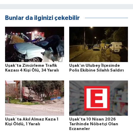
Bunlar da ilginizi çekebilir
Uşak'ta Zincirleme Trafik
Uşak'ın Ulubey İlçesinde
Kazası 4 Kişi Ölü, 34 Yaralı
Polis Ekibine Silahlı Saldırı
Uşak´ta Akıl Almaz Kaza 1
Uşak’ta 10 Nisan 2026
Kişi Öldü, 1 Yaralı
Tarihinde Nöbetçi Olan
Eczaneler