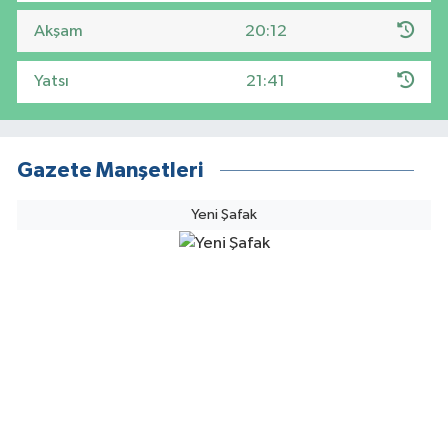
Akşam
20:12
Yatsı
21:41
Gazete Manşetleri
Yeni Şafak