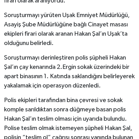
firari olarak aranıyordu.
SİYASET
Soruşturmayı yürüten Uşak Emniyet Müdürlüğü,
Asayiş Şube Müdürlüğüne bağlı Cinayet masası
SPOR
ekipleri firari olarak aranan Hakan Şal’ın Uşak’ta
olduğunu belirledi.
TEKNOLOJİ
Soruşturmayı derinleştiren polis şüpheli Hakan
VEFATLAR
Şal’ın çay kenarında 2.Ergin sokak üzerindeki bir
apart binasının 1. Katında saklandığını belirleyerek
Yerel
yakalamak için operasyon düzenledi.
Polis ekipleri tarafından bina çevresi ve sokak
komple sarıldıktan sonra düğmeye basan polis
Hakan Şal’ın teslim olması için uyarıda bulundu.
Polise teslim olmak istemeyen şüpheli Hakan Şal,
polisin “teslim ol” çağrısı sonrası yanında bulunan