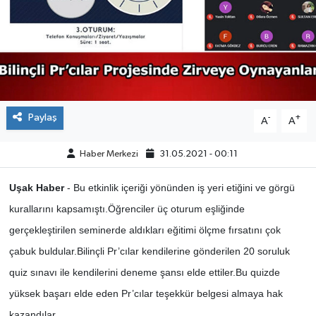
ÇEVRE
DÜNYA
HABERDE İNSAN
Paylaş
-
+
A
A
BİLİM VE TEKNOLOJİ
Haber Merkezi
31.05.2021 - 00:11
KAMPANYALAR
Uşak Haber
- Bu etkinlik içeriği yönünden iş yeri etiğini ve görgü
KÜLTÜR-SANAT
kurallarını kapsamıştı.Öğrenciler üç oturum eşliğinde
gerçekleştirilen seminerde aldıkları eğitimi ölçme fırsatını çok
Magazin
çabuk buldular.Bilinçli Pr’cılar kendilerine gönderilen 20 soruluk
quiz sınavı ile kendilerini deneme şansı elde ettiler.Bu quizde
ÖZEL HABER
yüksek başarı elde eden Pr’cılar teşekkür belgesi almaya hak
POLİTİKA
kazandılar.