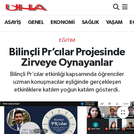
ASAYİŞ
GENEL
EKONOMİ
SAĞLIK
YAŞAM
E
ASAYİŞ
Nöbetçi Eczaneler
GÜNDEM
Hava Durumu
EĞİTİM
Bilinçli Pr’cılar Projesinde
GENEL
Namaz Vakitleri
Zirveye Oynayanlar
YAŞAM
Trafik Durumu
Bilinçli Pr’cılar etkinliği kapsamında öğrenciler
uzman konuşmacılar eşliğinde gerçekleşen
SAĞLIK
Puan Durumu ve Fikstür
etkinliklere katılım yoğun katılım gösterdi.
LEZETLERİMİZ
Tüm Manşetler
EKONOMİ
Son Dakika Haberleri
EĞİTİM
Haber Arşivi