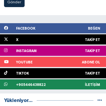
Gönder
FACEBOOK
BEĞEN
X
TAKIP ET
INSTAGRAM
TAKIP ET
YOUTUBE
ABONE OL
TIKTOK
TAKIP ET
+905446438822
İLETIŞIM
Yükleniyor...