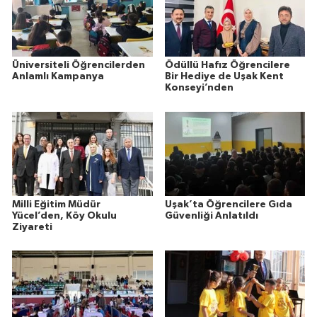
Üniversiteli Öğrencilerden
Ödüllü Hafız Öğrencilere
Anlamlı Kampanya
Bir Hediye de Uşak Kent
Konseyi’nden
Milli Eğitim Müdür
Uşak’ta Öğrencilere Gıda
Yücel’den, Köy Okulu
Güvenliği Anlatıldı
Ziyareti