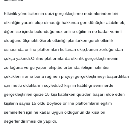
Etkinlik yöneticilerinin quizi gerçekleştirme nedenlerinden biri
SİYASET
etkinliğin yararlı olup olmadığı hakkında geri dönüşler alabilmek,
SPOR
diğeri ise içinde bulunduğumuz online eğitimin ne kadar verimli
olduğunu ölçmekti.Gerek etkinliği planlarken gerek etkinlik
TEKNOLOJİ
esnasında online platformları kullanan ekip,bunun zorluğundan
çokça yakındı.Online platformlarda etkinlik gerçekleştirmenin
VEFATLAR
zorluğuna vurgu yapan ekip,bu ortamda iletişim sıkıntısı
Yerel
çektiklerini ama buna rağmen projeyi gerçekleştirmeyi başardıkları
için mutlu olduklarını söyledi.50 kişinin katıldığı seminerde
gerçekleştirilen quize 18 kişi katılırken quizden başarı elde eden
kişilerin sayısı 15 oldu.Böylece online platformların eğitim
seminerleri için ne kadar uygun olduğunun da kısa bir
değerlendirilmesi de yapıldı.