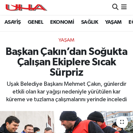
ASAYİŞ
GENEL
EKONOMİ
SAĞLIK
YAŞAM
E
ASAYİŞ
Nöbetçi Eczaneler
GÜNDEM
Hava Durumu
YAŞAM
Başkan Çakın’dan Soğukta
GENEL
Namaz Vakitleri
Çalışan Ekiplere Sıcak
YAŞAM
Trafik Durumu
Sürpriz
SAĞLIK
Puan Durumu ve Fikstür
Uşak Belediye Başkanı Mehmet Çakın, günlerdir
etkili olan kar yağışı nedeniyle yürütülen kar
LEZETLERİMİZ
Tüm Manşetler
küreme ve tuzlama çalışmalarını yerinde inceledi
EKONOMİ
Son Dakika Haberleri
EĞİTİM
Haber Arşivi