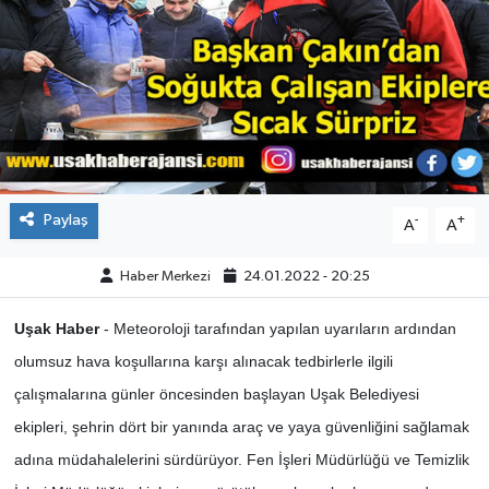
ÇEVRE
DÜNYA
HABERDE İNSAN
BİLİM VE TEKNOLOJİ
Paylaş
-
+
A
A
KAMPANYALAR
Haber Merkezi
24.01.2022 - 20:25
KÜLTÜR-SANAT
Uşak Haber
- Meteoroloji tarafından yapılan uyarıların ardından
olumsuz hava koşullarına karşı alınacak tedbirlerle ilgili
Magazin
çalışmalarına günler öncesinden başlayan Uşak Belediyesi
ekipleri, şehrin dört bir yanında araç ve yaya güvenliğini sağlamak
ÖZEL HABER
adına müdahalelerini sürdürüyor. Fen İşleri Müdürlüğü ve Temizlik
POLİTİKA