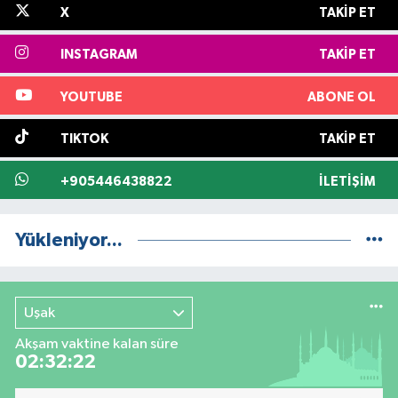
X
TAKIP ET
INSTAGRAM
TAKIP ET
YOUTUBE
ABONE OL
TIKTOK
TAKIP ET
+905446438822
İLETIŞIM
Yükleniyor...
Uşak
Akşam vaktine kalan süre
02:32:21