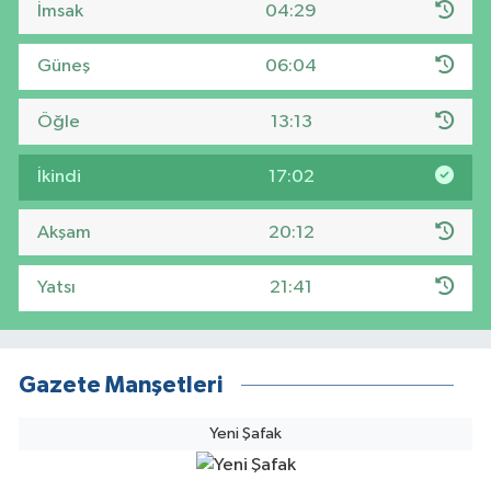
İmsak
04:29
Güneş
06:04
Öğle
13:13
İkindi
17:02
Akşam
20:12
Yatsı
21:41
Gazete Manşetleri
Yeni Şafak