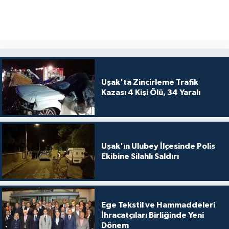
Uşak'ta Zincirleme Trafik
Kazası 4 Kişi Ölü, 34 Yaralı
Uşak'ın Ulubey İlçesinde Polis
Ekibine Silahlı Saldırı
Ege Tekstil ve Hammaddeleri
İhracatçıları Birliğinde Yeni
Dönem