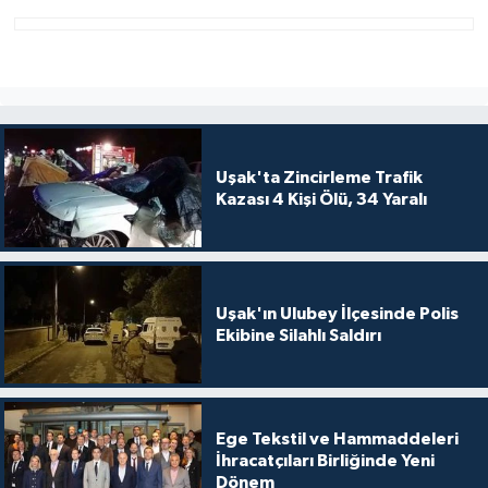
Uşak'ta Zincirleme Trafik
Kazası 4 Kişi Ölü, 34 Yaralı
Uşak'ın Ulubey İlçesinde Polis
Ekibine Silahlı Saldırı
Ege Tekstil ve Hammaddeleri
İhracatçıları Birliğinde Yeni
Dönem