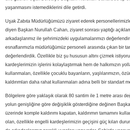
yaşanmasını istemediklerini dile getirdi.
SİYASET
Uşak Zabıta Müdürlüğümüzü ziyaret ederek personellerimizle b
SPOR
diyen Başkan Nurullah Cahan, ziyaret sonrası yaptığı açıkla
arkadaşlarımız ile şehrimizdeki uygulamalarımızı değerlendir
TEKNOLOJİ
esnaflarımızla müdürlüğümüz personeli arasında çıkan bir tar
değerlendirdik. Özellikle biz şu hususun altını çizmek istiyo
VEFATLAR
kardeşlerimizin işlerini kolaylaştırmak hem de halkımızın yoll
Yerel
kullanmaları, özellikle çocuklu bayanların, yaşlılarımızın, özü
kaldırımları daha rahat kullanmaları adına belli bir standart m
Bölgelere göre yaklaşık olarak 80 santim ile 1 metre arası d
yolun genişliğine göre değişiklik gösterdiğine değinen Baş
üzerinde komple kaldırımı kapatan, kaldırımın tamamını kulla
olan, özellikle engelli kardeşlerimizin geçişini güç kılan du