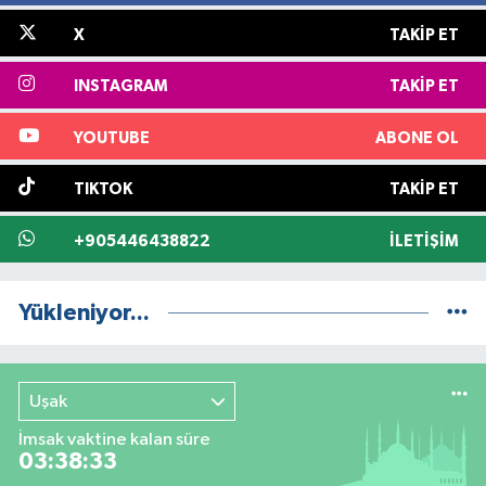
X
TAKIP ET
INSTAGRAM
TAKIP ET
YOUTUBE
ABONE OL
TIKTOK
TAKIP ET
+905446438822
İLETIŞIM
Yükleniyor...
Uşak
İmsak vaktine kalan süre
03:38:32