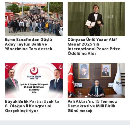
Eşme Esnafından Güçlü
Dünyaca Ünlü Yazar Akif
Aday Tayfun Balık ve
Manaf 2025 Yılı
Yönetimine Tam destek
International Peace Prize
Ödülü’nü Aldı
Büyük Birlik Partisi Uşak’ta
Vali Aktaş'ın, 15 Temmuz
8. Olağan İl Kongresini
Demokrasi ve Milli Birlik
Gerçekleştiriyor
Günü mesajı