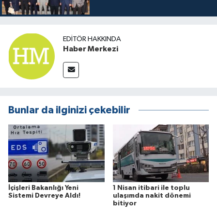
EDITÖR HAKKINDA
Haber Merkezi
Bunlar da ilginizi çekebilir
İçişleri Bakanlığı Yeni
1 Nisan itibari ile toplu
Sistemi Devreye Aldı!
ulaşımda nakit dönemi
bitiyor