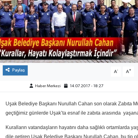
ÇEVRE
DÜNYA
HABERDE İNSAN
BİLİM VE TEKNOLOJİ
Paylaş
-
+
A
A
KAMPANYALAR
Haber Merkezi
14.07.2017 - 18:27
KÜLTÜR-SANAT
Uşak Belediye Başkanı Nurullah Cahan son olarak Zabıta Mü
Magazin
geçtiğimiz günlerde Uşak’ta esnaf ile zabıta arasında yaşan
ÖZEL HABER
Kuralların vatandaşların hayatını daha sağlıklı ortamlarda y
POLİTİKA
dile getiren Uşak Belediye Başkanı Nurullah Cahan, bu tip o