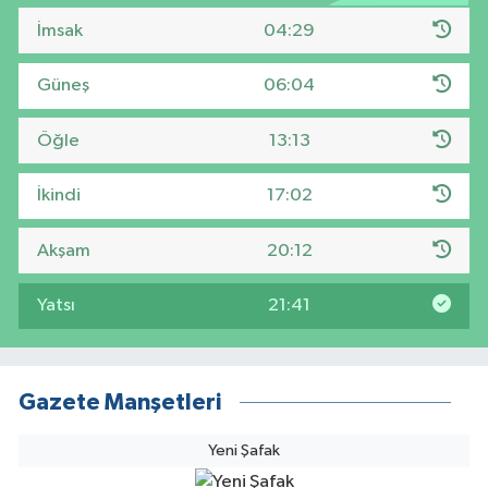
İmsak
04:29
Güneş
06:04
Öğle
13:13
İkindi
17:02
Akşam
20:12
Yatsı
21:41
Gazete Manşetleri
Yeni Şafak