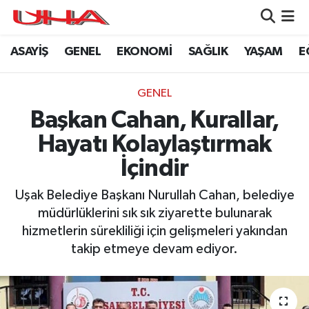
ASAYİŞ
GENEL
EKONOMİ
SAĞLIK
YAŞAM
E
ASAYİŞ
Nöbetçi Eczaneler
GÜNDEM
Hava Durumu
GENEL
Başkan Cahan, Kurallar,
GENEL
Namaz Vakitleri
Hayatı Kolaylaştırmak
YAŞAM
Trafik Durumu
İçindir
SAĞLIK
Puan Durumu ve Fikstür
Uşak Belediye Başkanı Nurullah Cahan, belediye
müdürlüklerini sık sık ziyarette bulunarak
LEZETLERİMİZ
Tüm Manşetler
hizmetlerin sürekliliği için gelişmeleri yakından
takip etmeye devam ediyor.
EKONOMİ
Son Dakika Haberleri
EĞİTİM
Haber Arşivi