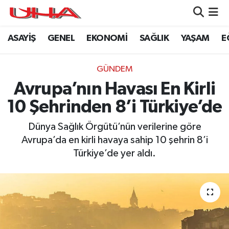
ASAYİŞ
GENEL
EKONOMİ
SAĞLIK
YAŞAM
E
ASAYİŞ
Nöbetçi Eczaneler
GÜNDEM
Hava Durumu
GÜNDEM
Avrupa’nın Havası En Kirli
GENEL
Namaz Vakitleri
10 Şehrinden 8’i Türkiye’de
YAŞAM
Trafik Durumu
Dünya Sağlık Örgütü’nün verilerine göre
Avrupa’da en kirli havaya sahip 10 şehrin 8’i
SAĞLIK
Puan Durumu ve Fikstür
Türkiye’de yer aldı.
LEZETLERİMİZ
Tüm Manşetler
EKONOMİ
Son Dakika Haberleri
EĞİTİM
Haber Arşivi