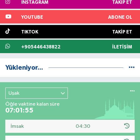
INSTAGRAM
TAKIP ET
YOUTUBE
ABONE OL
TIKTOK
TAKIP ET
+905446438822
İLETIŞIM
Yükleniyor...
Uşak
Öğle vaktine kalan süre
07:01:54
İmsak
04:30