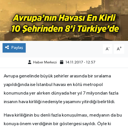
ÇEVRE
DÜNYA
HABERDE İNSAN
Paylaş
-
+
A
A
BİLİM VE TEKNOLOJİ
Haber Merkezi
14.11.2017 - 12:57
KAMPANYALAR
Avrupa genelinde büyük şehirler arasında bir sıralama
KÜLTÜR-SANAT
yapıldığında ise İstanbul havası en kötü metropol
konumunda yer alırken dünyada her yıl 7 milyondan fazla
Magazin
insanın hava kirliliği nedeniyle yaşamını yitirdiği belirtildi.
ÖZEL HABER
Hava kirliliğinin bu denli fazla konuşulması, medyanın da bu
konuya önem verdiğinin bir göstergesi sayıldı. Öyle ki
POLİTİKA