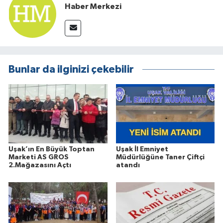
Haber Merkezi
Bunlar da ilginizi çekebilir
Uşak’ın En Büyük Toptan
Uşak İl Emniyet
Marketi AS GROS
Müdürlüğüne Taner Çiftçi
2.Mağazasını Açtı
atandı