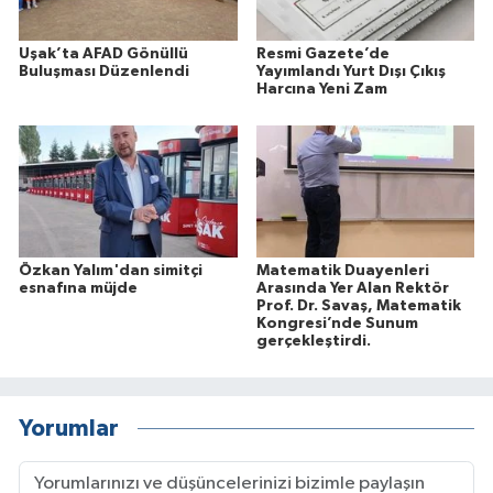
Uşak’ta AFAD Gönüllü
Resmi Gazete’de
Buluşması Düzenlendi
Yayımlandı Yurt Dışı Çıkış
Harcına Yeni Zam
Özkan Yalım'dan simitçi
Matematik Duayenleri
esnafına müjde
Arasında Yer Alan Rektör
Prof. Dr. Savaş, Matematik
Kongresi’nde Sunum
gerçekleştirdi.
Yorumlar