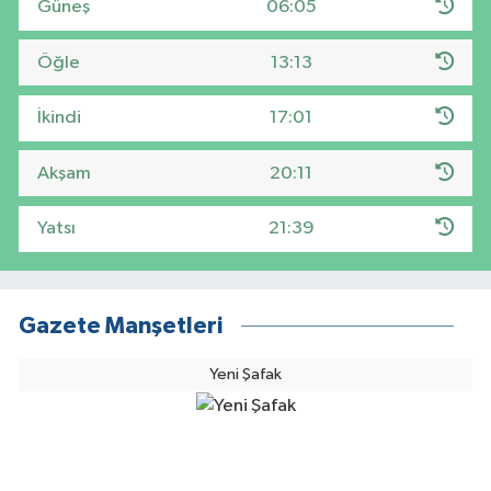
Güneş
06:05
Öğle
13:13
İkindi
17:01
Akşam
20:11
Yatsı
21:39
Gazete Manşetleri
Yeni Şafak