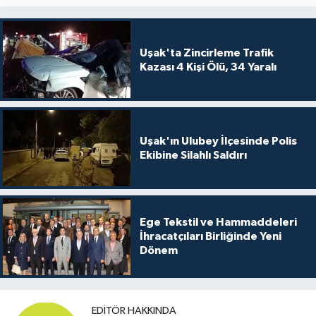
Uşak'ta Zincirleme Trafik
Kazası 4 Kişi Ölü, 34 Yaralı
Uşak'ın Ulubey İlçesinde Polis
Ekibine Silahlı Saldırı
Ege Tekstil ve Hammaddeleri
İhracatçıları Birliğinde Yeni
Dönem
EDITÖR HAKKINDA