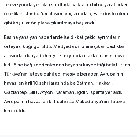
televizyonda yer alan spotlarla halkta bu bilinç yaratılırken
SİYASET
özellikle İstanbul’un ulaşım araçlarında, çevre dostu olma
gibi koşullar ön plana çıkarılmaya başlandı.
SPOR
Basına yansıyan haberlerde ise dikkat çekici ayrıntıların
TEKNOLOJİ
ortaya çıktığı görüldü. Medyada ön plana çıkan başlıklar
arasında, dünyada her yıl 7 milyondan fazla insanın hava
VEFATLAR
kirliliğine bağlı nedenlerden hayatını kaybettiği belirtilirken,
Türkiye’nin listeye dahil edilmesiyle beraber, Avrupa’nın
Yerel
havası en kirli 10 şehri arasında ise Batman, Hakkari,
Gaziantep, Siirt, Afyon, Karaman, Iğdır, Isparta yer aldı.
Avrupa’nın havası en kirli şehri ise Makedonya’nın Tetova
kenti oldu.