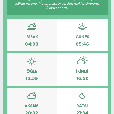
kâfîdir ve onu, hiç ummadığı yerden rızıklandırıverir.
(Hadis-i Şerif)
ÇEVRE
DÜNYA
HABERDE İNSAN
İMSAK
GÜNEŞ
04:08
05:46
BİLİM VE TEKNOLOJİ
KAMPANYALAR
ÖĞLE
İKINDI
KÜLTÜR-SANAT
12:59
16:50
Magazin
ÖZEL HABER
AKŞAM
YATSI
POLİTİKA
20:02
21:34