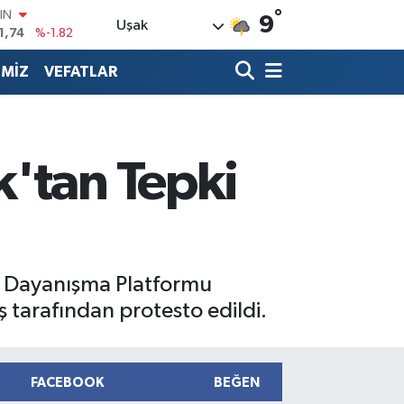
°
R
9
Uşak
3620
%0.02
8690
%0.19
İMİZ
VEFATLAR
İN
0380
%0.18
IN
,09000
%0.19
00
k'tan Tepki
8,00
%0
IN
1,74
%-1.82
e Dayanışma Platformu
 tarafından protesto edildi.
FACEBOOK
BEĞEN