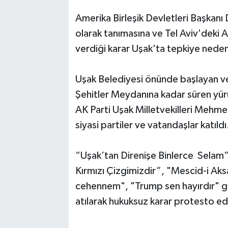
Amerika Birleşik Devletleri Başkanı 
SİYASET
olarak tanımasına ve Tel Aviv'deki A
verdiği karar Uşak'ta tepkiye neden
SPOR
TEKNOLOJİ
Uşak Belediyesi önünde başlayan 
Şehitler Meydanına kadar süren yür
VEFATLAR
AK Parti Uşak Milletvekilleri Mehmet
siyasi partiler ve vatandaşlar katıldı
Yerel
“Uşak’tan Direnişe Binlerce Selam”
Kırmızı Çizgimizdir”, "Mescid-i Aks
cehennem", "Trump sen hayırdır" gib
atılarak hukuksuz karar protesto edi