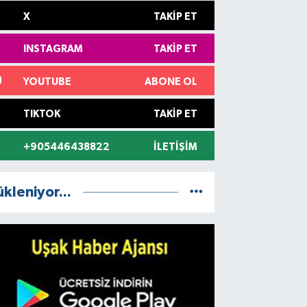
X
TAKIP ET
INSTAGRAM
TAKIP ET
YOUTUBE
ABONE OL
TIKTOK
TAKIP ET
+905446438822
İLETIŞIM
ükleniyor...