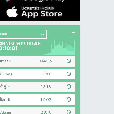
Uşak
le vaktine kalan süre
2:10:00
İmsak
04:25
Güneş
06:01
Öğle
13:13
İkindi
17:03
Akşam
20:16