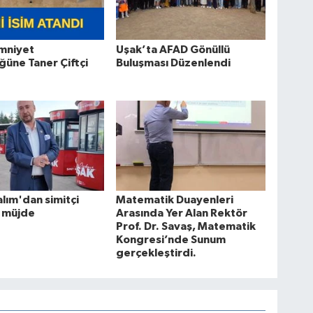
Emniyet
Uşak’ta AFAD Gönüllü
üne Taner Çiftçi
Buluşması Düzenlendi
lım'dan simitçi
Matematik Duayenleri
a müjde
Arasında Yer Alan Rektör
Prof. Dr. Savaş, Matematik
Kongresi’nde Sunum
gerçekleştirdi.