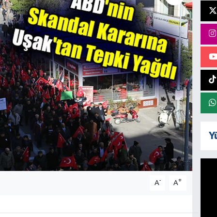
Y
-
+
A
A