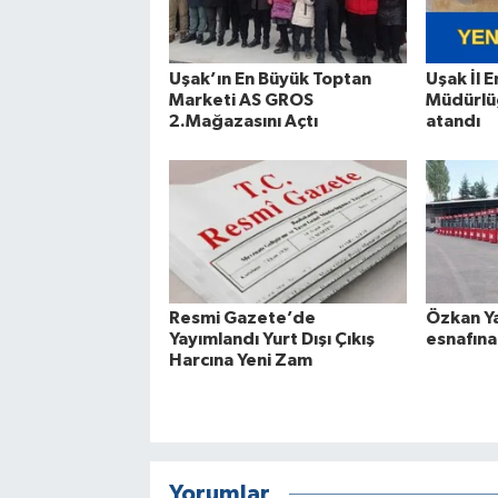
Uşak’ın En Büyük Toptan
Uşak İl 
Marketi AS GROS
Müdürlüğ
2.Mağazasını Açtı
atandı
Resmi Gazete’de
Özkan Ya
Yayımlandı Yurt Dışı Çıkış
esnafın
Harcına Yeni Zam
Yorumlar