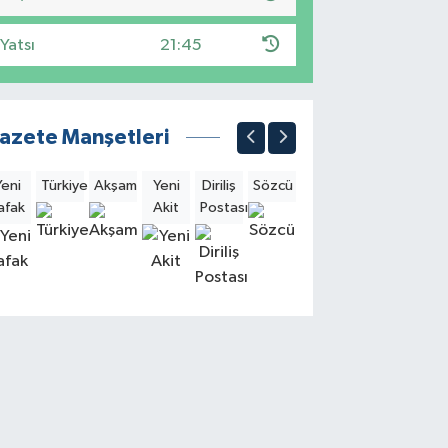
Yatsı
21:45
azete Manşetleri
Yeni
Türkiye
Akşam
Yeni
Diriliş
Sözcü
Sabah
Milliyet
Hürri
afak
Akit
Postası