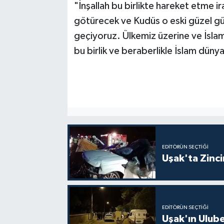
"İnşallah bu birlikte hareket etme ir
götürecek ve Kudüs o eski güzel gü
geçiyoruz. Ülkemiz üzerine ve İsla
bu birlik ve beraberlikle İslam dün
EDITÖRÜN SEÇTIĞI
Uşak'ta Zincir
EDITÖRÜN SEÇTIĞI
Uşak'ın Ulubey