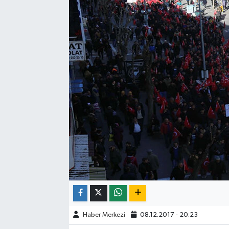
ÇEVRE
DÜNYA
HABERDE İNSAN
BİLİM VE TEKNOLOJİ
KAMPANYALAR
KÜLTÜR-SANAT
Magazin
ÖZEL HABER
Haber Merkezi
08.12.2017 - 20:23
POLİTİKA