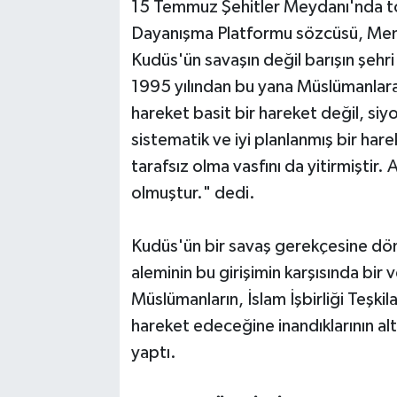
15 Temmuz Şehitler Meydanı'nda to
Dayanışma Platformu sözcüsü, Memu
Kudüs'ün savaşın değil barışın şehri
1995 yılından bu yana Müslümanlara k
hareket basit bir hareket değil, si
sistematik ve iyi planlanmış bir har
tarafsız olma vasfını da yitirmiştir. A
olmuştur." dedi.
Kudüs'ün bir savaş gerekçesine dö
aleminin bu girişimin karşısında bir
Müslümanların, İslam İşbirliği Teşki
hareket edeceğine inandıklarının alt
yaptı.