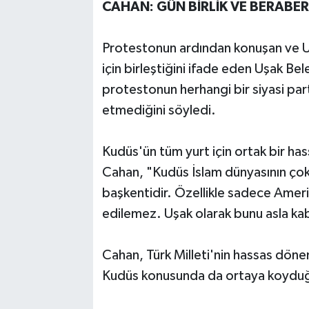
CAHAN: GÜN BİRLİK VE BERABER
Protestonun ardından konuşan ve U
için birleştiğini ifade eden Uşak Be
protestonun herhangi bir siyasi part
etmediğini söyledi.
Kudüs'ün tüm yurt için ortak bir ha
Cahan, "Kudüs İslam dünyasının çok 
başkentidir. Özellikle sadece Amerik
edilemez. Uşak olarak bunu asla kab
Cahan, Türk Milleti'nin hassas dön
Kudüs konusunda da ortaya koyduğu