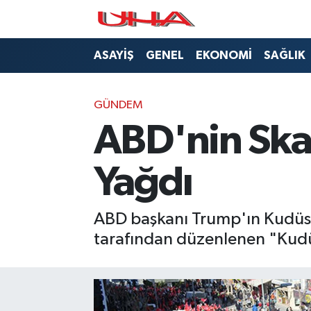
ASAYİŞ
Nöbetçi Eczaneler
ASAYİŞ
GENEL
EKONOMİ
SAĞLIK
GÜNDEM
Hava Durumu
GÜNDEM
GENEL
Namaz Vakitleri
ABD'nin Ska
YAŞAM
Trafik Durumu
Yağdı
SAĞLIK
Puan Durumu ve Fikstür
ABD başkanı Trump'ın Kudüs'
LEZETLERİMİZ
Tüm Manşetler
tarafından düzenlenen "Kudüs
EKONOMİ
Son Dakika Haberleri
EĞİTİM
Haber Arşivi