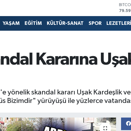
DOLA
45,4
EURO
53,3
YAŞAM
EĞİTİM
KÜLTÜR-SANAT
SPOR
LEZETLER
STERL
61,6
G.ALT
6862
BİST1
ndal Kararına Uşa
14.59
BITCO
79.59
e yönelik skandal kararı Uşak Kardeşlik v
 Bizimdir" yürüyüşü ile yüzlerce vatandaş