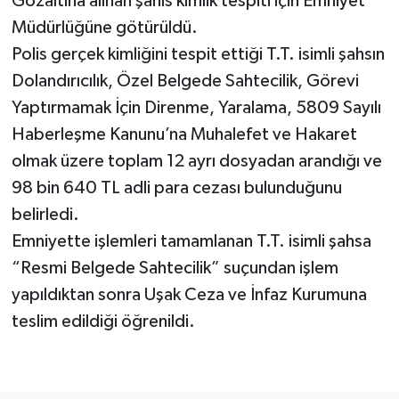
Gözaltına alınan şahıs kimlik tespiti için Emniyet
Müdürlüğüne götürüldü.
SİYASET
Polis gerçek kimliğini tespit ettiği T.T. isimli şahsın
Dolandırıcılık, Özel Belgede Sahtecilik, Görevi
SPOR
Yaptırmamak İçin Direnme, Yaralama, 5809 Sayılı
TEKNOLOJİ
Haberleşme Kanunu’na Muhalefet ve Hakaret
olmak üzere toplam 12 ayrı dosyadan arandığı ve
VEFATLAR
98 bin 640 TL adli para cezası bulunduğunu
belirledi.
Yerel
Emniyette işlemleri tamamlanan T.T. isimli şahsa
“Resmi Belgede Sahtecilik” suçundan işlem
yapıldıktan sonra Uşak Ceza ve İnfaz Kurumuna
teslim edildiği öğrenildi.