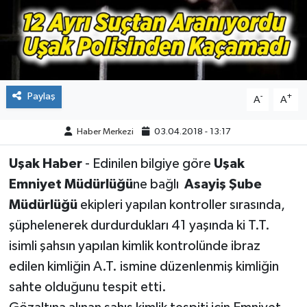
ÇEVRE
DÜNYA
HABERDE İNSAN
Paylaş
-
+
A
A
BİLİM VE TEKNOLOJİ
Haber Merkezi
03.04.2018 - 13:17
Uşak Haber
- Edinilen bilgiye göre
Uşak
KAMPANYALAR
Emniyet Müdürlüğü
ne bağlı
Asayiş Şube
KÜLTÜR-SANAT
Müdürlüğü
ekipleri yapılan kontroller sırasında,
şüphelenerek durdurdukları 41 yaşında ki T.T.
Magazin
isimli şahsın yapılan kimlik kontrolünde ibraz
edilen kimliğin A.T. ismine düzenlenmiş kimliğin
ÖZEL HABER
sahte olduğunu tespit etti.
POLİTİKA