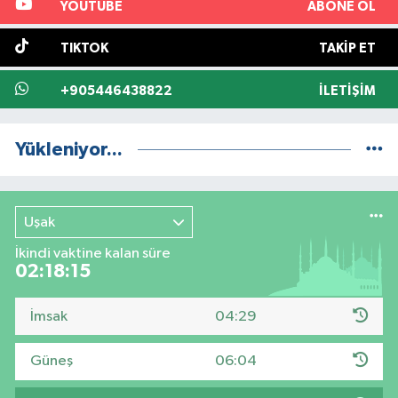
YOUTUBE
ABONE OL
TIKTOK
TAKIP ET
+905446438822
İLETIŞIM
Yükleniyor...
Uşak
İkindi vaktine kalan süre
02:18:14
İmsak
04:29
Güneş
06:04