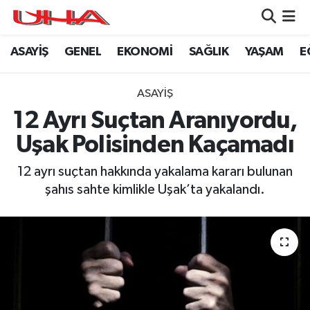
ASAYİŞ
GENEL
EKONOMİ
SAĞLIK
YAŞAM
E
ASAYİŞ
Nöbetçi Eczaneler
GÜNDEM
Hava Durumu
ASAYİŞ
12 Ayrı Suçtan Aranıyordu,
GENEL
Namaz Vakitleri
Uşak Polisinden Kaçamadı
YAŞAM
Trafik Durumu
12 ayrı suçtan hakkında yakalama kararı bulunan
şahıs sahte kimlikle Uşak’ta yakalandı.
SAĞLIK
Puan Durumu ve Fikstür
LEZETLERİMİZ
Tüm Manşetler
EKONOMİ
Son Dakika Haberleri
EĞİTİM
Haber Arşivi