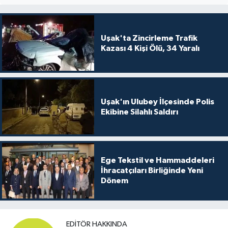
Uşak'ta Zincirleme Trafik
Kazası 4 Kişi Ölü, 34 Yaralı
Uşak'ın Ulubey İlçesinde Polis
Ekibine Silahlı Saldırı
Ege Tekstil ve Hammaddeleri
İhracatçıları Birliğinde Yeni
Dönem
EDITÖR HAKKINDA