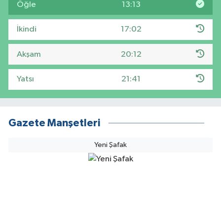
Öğle
13:13
İkindi
17:02
Akşam
20:12
Yatsı
21:41
Gazete Manşetleri
Yeni Şafak