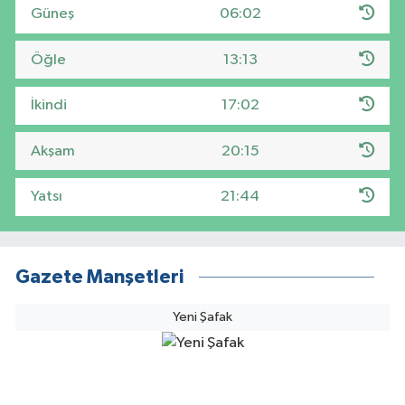
Güneş
06:02
Öğle
13:13
İkindi
17:02
Akşam
20:15
Yatsı
21:44
Gazete Manşetleri
Yeni Şafak