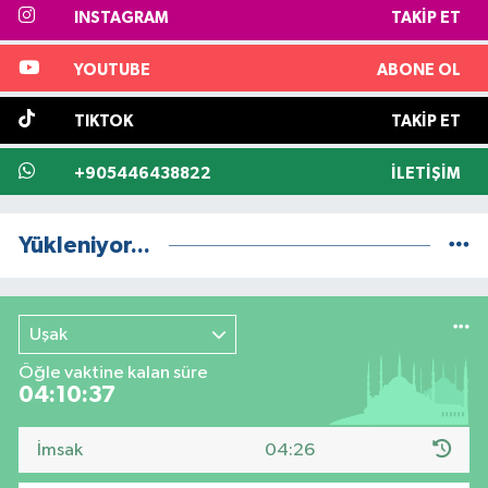
INSTAGRAM
TAKIP ET
YOUTUBE
ABONE OL
TIKTOK
TAKIP ET
+905446438822
İLETIŞIM
Yükleniyor...
Uşak
Öğle vaktine kalan süre
04:10:36
İmsak
04:26