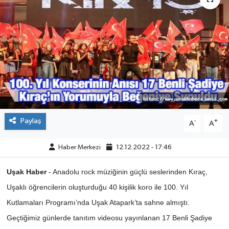
ÇEVRE
DÜNYA
HABERDE İNSAN
BİLİM VE TEKNOLOJİ
Paylaş
KAMPANYALAR
-
+
A
A
KÜLTÜR-SANAT
Haber Merkezi
12.12.2022 - 17:46
Uşak Haber
- Anadolu rock müziğinin güçlü seslerinden Kıraç,
Magazin
Uşaklı öğrencilerin oluşturduğu 40 kişilik koro ile 100. Yıl
ÖZEL HABER
Kutlamaları Programı’nda Uşak Atapark’ta sahne almıştı.
Geçtiğimiz günlerde tanıtım videosu yayınlanan 17 Benli Şadiye
POLİTİKA