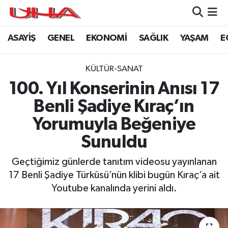
ASAYİŞ
GENEL
EKONOMİ
SAĞLIK
YAŞAM
E
ASAYİŞ
Nöbetçi Eczaneler
GÜNDEM
Hava Durumu
KÜLTÜR-SANAT
100. Yıl Konserinin Anısı 17
GENEL
Namaz Vakitleri
Benli Şadiye Kıraç’ın
YAŞAM
Trafik Durumu
Yorumuyla Beğeniye
Sunuldu
SAĞLIK
Puan Durumu ve Fikstür
Geçtiğimiz günlerde tanıtım videosu yayınlanan
LEZETLERİMİZ
Tüm Manşetler
17 Benli Şadiye Türküsü’nün klibi bugün Kıraç’a ait
Youtube kanalında yerini aldı.
EKONOMİ
Son Dakika Haberleri
EĞİTİM
Haber Arşivi