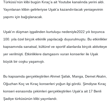
Türküsü’nün klibi bugün Kıraç’a ait Youtube kanalında yerini aldı.
Yayınlanan klibin gelirleriyse Uşak’a kazandırılacak yeniaşevinin
SİYASET
yapımı için bağışlanacak.
SPOR
Uşak’ın düşman işgalinden kurtuluşu nedeniyle2022 yılı boyunca
TEKNOLOJİ
100. yıla özel birçok etkinlik yapılacağı duyurulmuştu. Bu etkinlikler
kapsamında sanatsal, kültürel ve sportif alanlarda birçok aktiviteye
VEFATLAR
yer verilmişti. Etkinliklere damgasını vuran konserler ile Uşak
büyük bir coşku yaşamıştı.
Yerel
Bu kapsamda gerçekleştirilen Ahmet Şafak, Manga, Demet Akalın,
Oğuzhan Koç ve Kıraç konserleri yoğun ilgi gördü. Şimdiyse Kıraç
konseri esnasında çekimleri gerçekleştirilen Uşak’a ait 17 Benli
Şadiye türküsünün klibi yayınlandı.