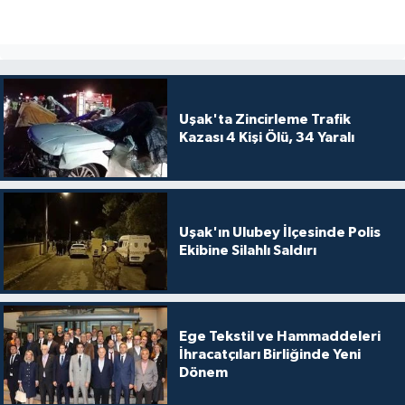
Uşak'ta Zincirleme Trafik
Kazası 4 Kişi Ölü, 34 Yaralı
Uşak'ın Ulubey İlçesinde Polis
Ekibine Silahlı Saldırı
Ege Tekstil ve Hammaddeleri
İhracatçıları Birliğinde Yeni
Dönem