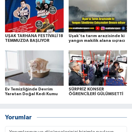
UŞAK TARHANA FESTİVALİ 18
Uşak’ta tarım arazisinde ki
TEMMUZDA BAŞLIYOR
yangın makilik alana sıçracı
Ev Temizliğinde Devrim
SÜRPRİZ KONSER
Yaratan Doğal Kedi Kumu
ÖĞRENCİLERİ GÜLÜMSETTİ
Yorumlar