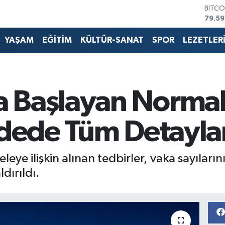
DOLA
45,4
EURO
53,3
YAŞAM
EĞİTİM
KÜLTÜR-SANAT
SPOR
LEZETLER
STERL
61,6
G.ALT
6862
BİST1
 Başlayan Normal
14.59
BITCO
79.59
ddede Tüm Detayla
leye ilişkin alınan tedbirler, vaka sayıları
dırıldı.