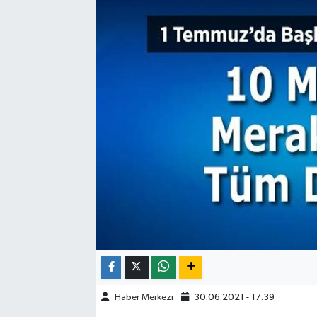
ÇEVRE
DÜNYA
HABERDE İNSAN
BİLİM VE TEKNOLOJİ
KAMPANYALAR
KÜLTÜR-SANAT
Magazin
ÖZEL HABER
Haber Merkezi
30.06.2021 - 17:39
POLİTİKA