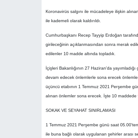
Koronavirüs salgını ile mücadeleye ilişkin alına
SİYASET
ile kademeli olarak kaldırıldı.
SPOR
Cumhurbaşkanı Recep Tayyip Erdoğan tarafınd
girileceğinin açıklanmasından sonra merak edi
TEKNOLOJİ
edilenler 10 madde altında topladık.
VEFATLAR
İçişleri Bakanlığının 27 Haziran'da yayımladığ
Yerel
devam edecek önlemlerle sona erecek önlemle
üçüncü etabının 1 Temmuz 2021 Perşembe günü
alınan önlemler sona erecek. İşte 10 maddede 
SOKAK VE SEYAHAT SINIRLAMASI
1 Temmuz 2021 Perşembe günü saat 05.00'ten it
ile buna bağlı olarak uygulanan şehirler arası 