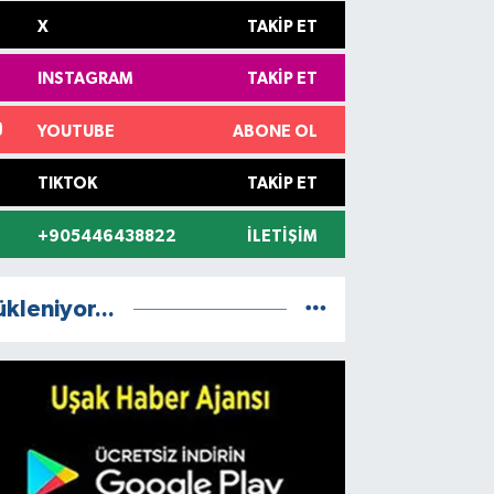
X
TAKIP ET
INSTAGRAM
TAKIP ET
YOUTUBE
ABONE OL
TIKTOK
TAKIP ET
+905446438822
İLETIŞIM
ükleniyor...