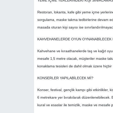
YEME İÇME YERLERİNDEKİ KİŞİ SINIRLAMAS
Restoran, lokanta, kafe gibi yeme içme yerleri
sorgulama, maske takma tedbirlerine devam edi
masada oturan kişi sayısı ise sınırlandırılmayac
KAHVEHANELERDE OYUN OYNANABİLECEK 
Kahvehane ve kıraathanelerde taş ve kağıt oyun
mesafe 1,5 metre olacak, müşteriler maske takac
konaklama tesisleri de dahil olmak üzere hiçbir 
KONSERLER YAPILABİLECEK Mİ?
Konser, festival, gençlik kampı gibi etkinlikler,
6 metrekare yer bırakılarak düzenlenebilecek. E
kural ve esaslar ile temizlik, maske ve mesafe p