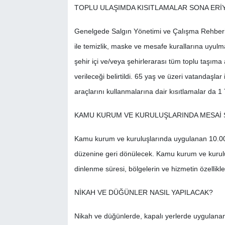
TOPLU ULAŞIMDA KISITLAMALAR SONA ERİ
Genelgede Salgın Yönetimi ve Çalışma Rehberinde
ile temizlik, maske ve mesafe kurallarına uyu
şehir içi ve/veya şehirlerarası tüm toplu taşıma
verileceği belirtildi. 65 yaş ve üzeri vatandaşlar 
araçlarını kullanmalarına dair kısıtlamalar da
KAMU KURUM VE KURULUŞLARINDA MESAİ 
Kamu kurum ve kuruluşlarında uygulanan 10.00
düzenine geri dönülecek. Kamu kurum ve kuruluşl
dinlenme süresi, bölgelerin ve hizmetin özellikle
NİKAH VE DÜĞÜNLER NASIL YAPILACAK?
Nikah ve düğünlerde, kapalı yerlerde uygulanan