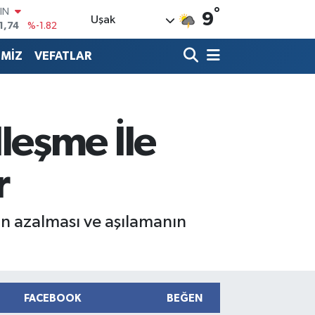
°
R
9
Uşak
3620
%0.02
8690
%0.19
İMİZ
VEFATLAR
İN
0380
%0.18
IN
,09000
%0.19
00
leşme İle
8,00
%0
IN
1,74
%-1.82
r
nın azalması ve aşılamanın
FACEBOOK
BEĞEN