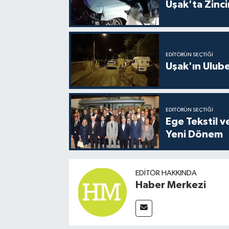
Uşak'ta Zincir
EDITÖRÜN SEÇTIĞI
Uşak'ın Ulubey
EDITÖRÜN SEÇTIĞI
Ege Tekstil v
Yeni Dönem
EDITÖR HAKKINDA
Haber Merkezi