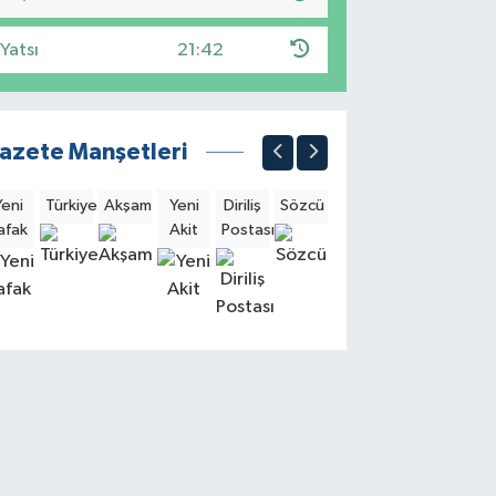
Yatsı
21:42
azete Manşetleri
Yeni
Türkiye
Akşam
Yeni
Diriliş
Sözcü
Sabah
Milliyet
Hürri
afak
Akit
Postası