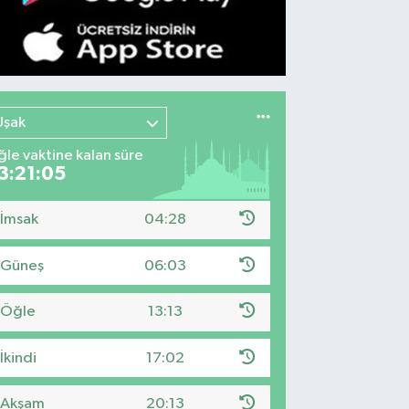
Uşak
le vaktine kalan süre
3:21:04
İmsak
04:28
Güneş
06:03
Öğle
13:13
İkindi
17:02
Akşam
20:13