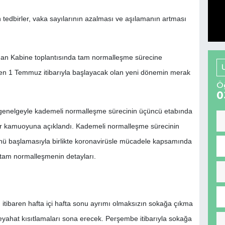
n tedbirler, vaka sayılarının azalması ve aşılamanın artması
an Kabine toplantısında tam normalleşme sürecine
len 1 Temmuz itibarıyla başlayacak olan yeni dönemin merak
Öğ
0
ı genelgeyle kademeli normalleşme sürecinin üçüncü etabında
r kamuoyuna açıklandı. Kademeli normalleşme sürecinin
 başlamasıyla birlikte koronavirüsle mücadele kapsamında
tam normalleşmenin detayları.
ibaren hafta içi hafta sonu ayrımı olmaksızın sokağa çıkma
seyahat kısıtlamaları sona erecek. Perşembe itibarıyla sokağa