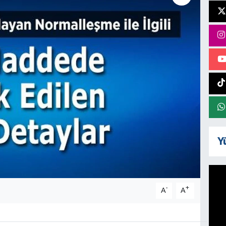
Y
-
+
A
A