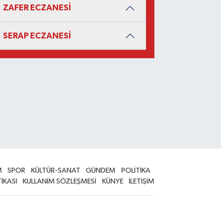
ZAFER ECZANESİ
SERAP ECZANESİ
M
SPOR
KÜLTÜR-SANAT
GÜNDEM
POLİTİKA
TİKASI
KULLANIM SÖZLEŞMESİ
KÜNYE
İLETİŞİM