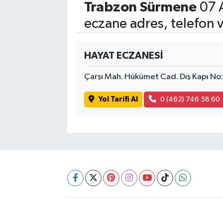
Trabzon Sürmene
07 
eczane adres, telefon 
SİYASET
SPOR
HAYAT ECZANESİ
TEKNOLOJİ
Çarşı Mah. Hükümet Cad. Dış Kapı No
VEFATLAR
Yol Tarifi Al
0 (462) 746 58 60
Yerel