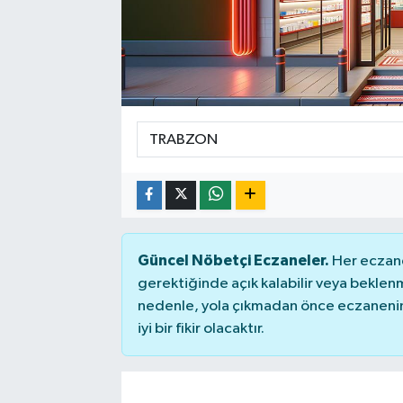
ÇEVRE
DÜNYA
HABERDE İNSAN
BİLİM VE TEKNOLOJİ
KAMPANYALAR
Güncel Nöbetçi Eczaneler.
Her eczane
KÜLTÜR-SANAT
gerektiğinde açık kalabilir veya bekle
nedenle, yola çıkmadan önce eczanenin 
Magazin
iyi bir fikir olacaktır.
ÖZEL HABER
POLİTİKA