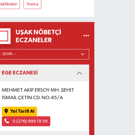
akfıkebir
Yomra
UŞAK NÖBETÇI
ECZANELER
EGE ECZANESİ
MEHMET AKİF ERSOY MH. ŞEHİT
İSMAİL ÇETİN CD. NO:45/A
Yol Tarifi Al
0 (276) 999 19 59