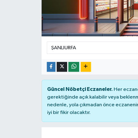
ÇEVRE
DÜNYA
HABERDE İNSAN
BİLİM VE TEKNOLOJİ
KAMPANYALAR
Güncel Nöbetçi Eczaneler.
Her eczane
KÜLTÜR-SANAT
gerektiğinde açık kalabilir veya bekle
nedenle, yola çıkmadan önce eczanenin 
Magazin
iyi bir fikir olacaktır.
ÖZEL HABER
POLİTİKA