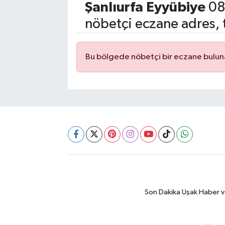
Şanlıurfa Eyyübiye
08
nöbetçi eczane adres, 
SİYASET
SPOR
Bu bölgede nöbetçi bir eczane bulu
TEKNOLOJİ
VEFATLAR
Yerel
Son Dakika Uşak Haber ve 