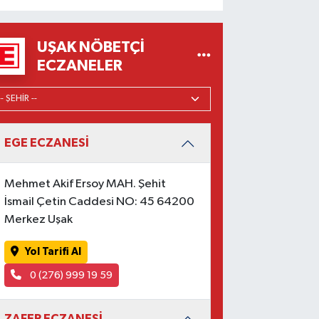
UŞAK NÖBETÇI
ECZANELER
EGE ECZANESİ
Mehmet Akif Ersoy MAH. Şehit
İsmail Çetin Caddesi NO: 45 64200
Merkez Uşak
Yol Tarifi Al
0 (276) 999 19 59
ZAFER ECZANESİ