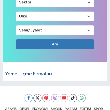
ÇEVRE
DÜNYA
HABERDE İNSAN
Ara
BİLİM VE TEKNOLOJİ
KAMPANYALAR
KÜLTÜR-SANAT
Yeme - İçme Firmaları
Magazin
ÖZEL HABER
POLİTİKA
ASAYİŞ
GENEL
EKONOMİ
SAĞLIK
YAŞAM
EĞİTİM
SPOR