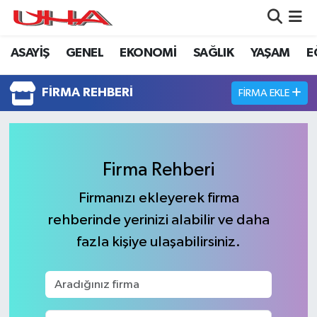
ASAYİŞ
GENEL
EKONOMİ
SAĞLIK
YAŞAM
E
ASAYİŞ
Nöbetçi Eczaneler
GÜNDEM
Hava Durumu
FIRMA REHBERI
FIRMA EKLE
GENEL
Namaz Vakitleri
YAŞAM
Trafik Durumu
Firma Rehberi
Firmanızı ekleyerek firma
SAĞLIK
Puan Durumu ve Fikstür
rehberinde yerinizi alabilir ve daha
LEZETLERİMİZ
Tüm Manşetler
fazla kişiye ulaşabilirsiniz.
EKONOMİ
Son Dakika Haberleri
EĞİTİM
Haber Arşivi