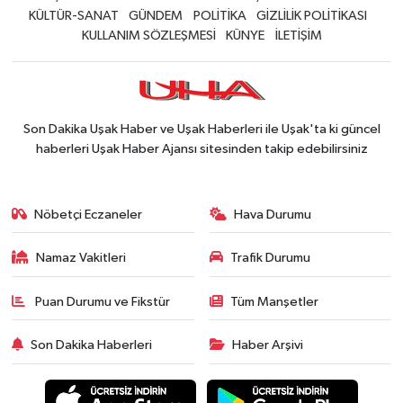
KÜLTÜR-SANAT
GÜNDEM
POLİTİKA
GİZLİLİK POLİTİKASI
KULLANIM SÖZLEŞMESİ
KÜNYE
İLETİŞİM
SİYASET
SPOR
Son Dakika Uşak Haber ve Uşak Haberleri ile Uşak'ta ki güncel
TEKNOLOJİ
haberleri Uşak Haber Ajansı sitesinden takip edebilirsiniz
VEFATLAR
Nöbetçi Eczaneler
Hava Durumu
Yerel
Namaz Vakitleri
Trafik Durumu
Puan Durumu ve Fikstür
Tüm Manşetler
Son Dakika Haberleri
Haber Arşivi