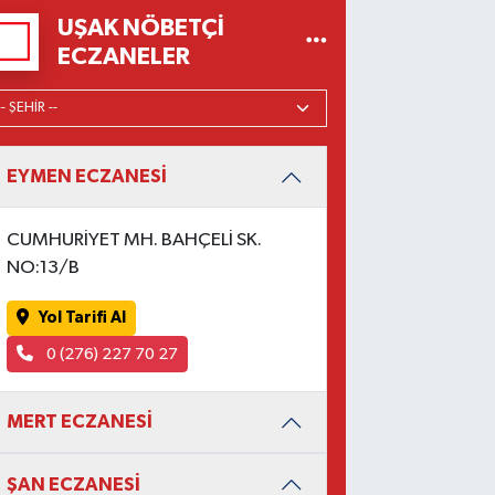
UŞAK NÖBETÇI
ECZANELER
EYMEN ECZANESİ
CUMHURİYET MH. BAHÇELİ SK.
NO:13/B
Yol Tarifi Al
0 (276) 227 70 27
MERT ECZANESİ
ŞAN ECZANESİ