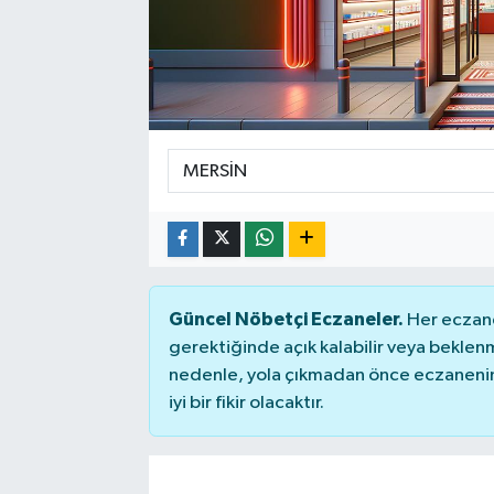
ÇEVRE
DÜNYA
HABERDE İNSAN
BİLİM VE TEKNOLOJİ
KAMPANYALAR
Güncel Nöbetçi Eczaneler.
Her eczane
KÜLTÜR-SANAT
gerektiğinde açık kalabilir veya bekle
nedenle, yola çıkmadan önce eczanenin 
Magazin
iyi bir fikir olacaktır.
ÖZEL HABER
POLİTİKA