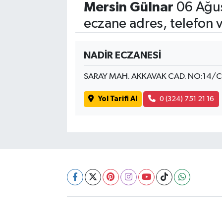
Mersin Gülnar
06 Ağus
eczane adres, telefon 
SİYASET
SPOR
NADİR ECZANESİ
TEKNOLOJİ
SARAY MAH. AKKAVAK CAD. NO:14/C
VEFATLAR
Yol Tarifi Al
0 (324) 751 21 16
Yerel