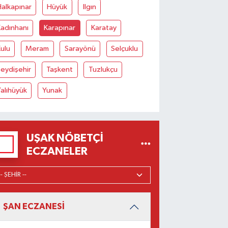
alkapınar
Hüyük
Ilgın
adınhanı
Karapınar
Karatay
ulu
Meram
Sarayönü
Selçuklu
eydişehir
Taşkent
Tuzlukçu
alıhüyük
Yunak
UŞAK NÖBETÇI
ECZANELER
ŞAN ECZANESİ