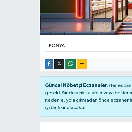
ÇEVRE
DÜNYA
HABERDE İNSAN
BİLİM VE TEKNOLOJİ
KAMPANYALAR
Güncel Nöbetçi Eczaneler.
Her eczane
KÜLTÜR-SANAT
gerektiğinde açık kalabilir veya bekle
nedenle, yola çıkmadan önce eczanenin 
Magazin
iyi bir fikir olacaktır.
ÖZEL HABER
POLİTİKA