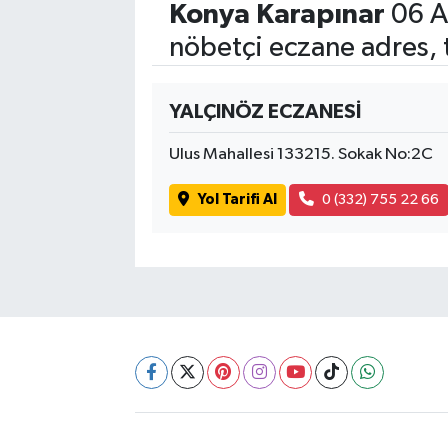
Konya Karapınar
06 A
nöbetçi eczane adres, 
SİYASET
SPOR
YALÇINÖZ ECZANESİ
TEKNOLOJİ
Ulus Mahallesi 133215. Sokak No:2C
VEFATLAR
Yol Tarifi Al
0 (332) 755 22 66
Yerel