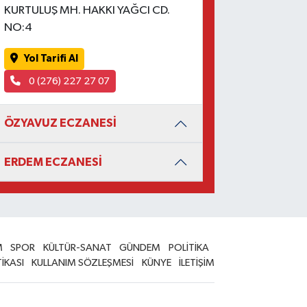
KURTULUŞ MH. HAKKI YAĞCI CD.
NO:4
Yol Tarifi Al
0 (276) 227 27 07
ÖZYAVUZ ECZANESİ
ERDEM ECZANESİ
M
SPOR
KÜLTÜR-SANAT
GÜNDEM
POLİTİKA
TİKASI
KULLANIM SÖZLEŞMESİ
KÜNYE
İLETİŞİM