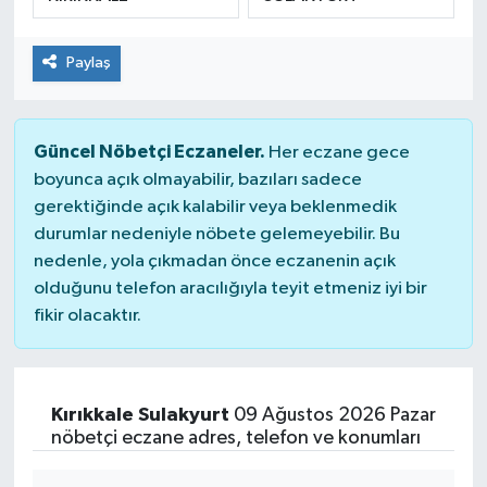
ÇEVRE
Paylaş
DÜNYA
HABERDE İNSAN
Güncel Nöbetçi Eczaneler.
Her eczane gece
boyunca açık olmayabilir, bazıları sadece
BİLİM VE TEKNOLOJİ
gerektiğinde açık kalabilir veya beklenmedik
durumlar nedeniyle nöbete gelemeyebilir. Bu
KAMPANYALAR
nedenle, yola çıkmadan önce eczanenin açık
olduğunu telefon aracılığıyla teyit etmeniz iyi bir
fikir olacaktır.
KÜLTÜR-SANAT
Magazin
Kırıkkale Sulakyurt
09 Ağustos 2026 Pazar
ÖZEL HABER
nöbetçi eczane adres, telefon ve konumları
POLİTİKA