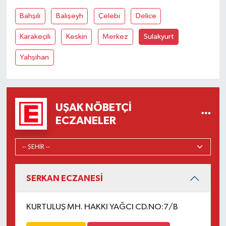
Bahşılı
Balışeyh
Çelebi
Delice
Karakeçili
Keskin
Merkez
Sulakyurt
Yahşihan
UŞAK NÖBETÇI
ECZANELER
SERKAN ECZANESİ
KURTULUŞ MH. HAKKI YAĞCI CD.NO:7/B