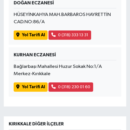
DOĞAN ECZANESİ
SİYASET
HÜSEYİNKAHYA MAH.BARBAROS HAYRETTİN
CAD.NO:86/A
SPOR
Yol Tarifi Al
0 (318) 333 13 31
TEKNOLOJİ
KURHAN ECZANESİ
VEFATLAR
Bağlarbaşı Mahallesi Huzur Sokak No:1/A
Yerel
Merkez-Kırıkkale
Yol Tarifi Al
0 (318) 230 01 60
KIRIKKALE DIĞER İLÇELER