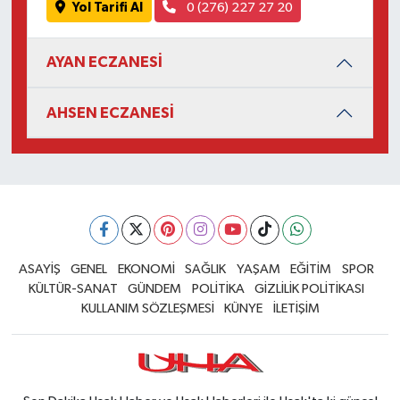
Yol Tarifi Al
0 (276) 227 27 20
AYAN ECZANESİ
AHSEN ECZANESİ
ASAYİŞ
GENEL
EKONOMİ
SAĞLIK
YAŞAM
EĞİTİM
SPOR
KÜLTÜR-SANAT
GÜNDEM
POLİTİKA
GİZLİLİK POLİTİKASI
KULLANIM SÖZLEŞMESİ
KÜNYE
İLETİŞİM