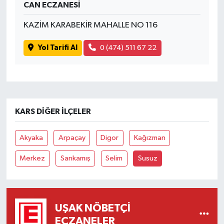
CAN ECZANESİ
SİYASET
KAZİM KARABEKİR MAHALLE NO 116
Yol Tarifi Al
0 (474) 511 67 22
SPOR
TEKNOLOJİ
VEFATLAR
KARS DIĞER İLÇELER
Yerel
Akyaka
Arpaçay
Digor
Kağızman
Merkez
Sarıkamış
Selim
Susuz
UŞAK NÖBETÇI
ECZANELER