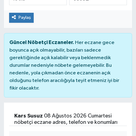
ÇEVRE
Paylaş
DÜNYA
HABERDE İNSAN
Güncel Nöbetçi Eczaneler.
Her eczane gece
boyunca açık olmayabilir, bazıları sadece
BİLİM VE TEKNOLOJİ
gerektiğinde açık kalabilir veya beklenmedik
durumlar nedeniyle nöbete gelemeyebilir. Bu
KAMPANYALAR
nedenle, yola çıkmadan önce eczanenin açık
olduğunu telefon aracılığıyla teyit etmeniz iyi bir
fikir olacaktır.
KÜLTÜR-SANAT
Magazin
Kars Susuz
08 Ağustos 2026 Cumartesi
ÖZEL HABER
nöbetçi eczane adres, telefon ve konumları
POLİTİKA