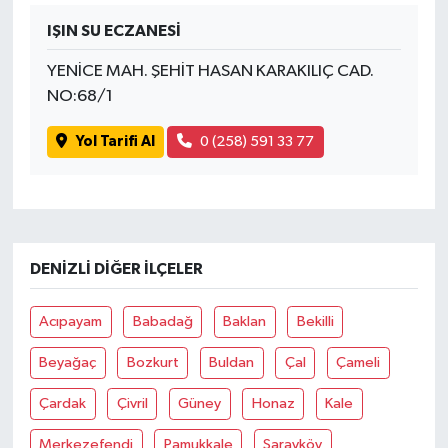
IŞIN SU ECZANESİ
SİYASET
YENİCE MAH. ŞEHİT HASAN KARAKILIÇ CAD.
NO:68/1
SPOR
Yol Tarifi Al
0 (258) 591 33 77
TEKNOLOJİ
VEFATLAR
Yerel
DENIZLI DIĞER İLÇELER
Acıpayam
Babadağ
Baklan
Bekilli
Beyağaç
Bozkurt
Buldan
Çal
Çameli
Çardak
Çivril
Güney
Honaz
Kale
Merkezefendi
Pamukkale
Sarayköy