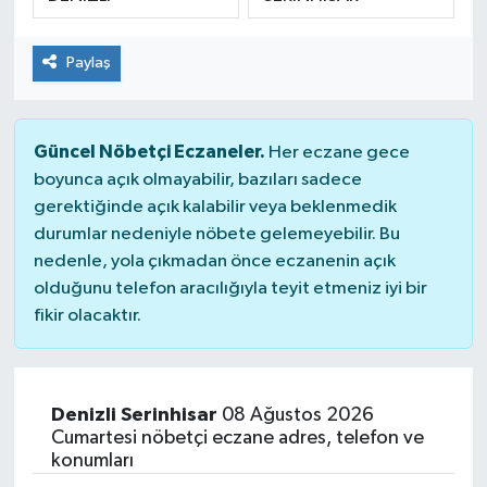
ÇEVRE
Paylaş
DÜNYA
HABERDE İNSAN
Güncel Nöbetçi Eczaneler.
Her eczane gece
boyunca açık olmayabilir, bazıları sadece
BİLİM VE TEKNOLOJİ
gerektiğinde açık kalabilir veya beklenmedik
durumlar nedeniyle nöbete gelemeyebilir. Bu
KAMPANYALAR
nedenle, yola çıkmadan önce eczanenin açık
olduğunu telefon aracılığıyla teyit etmeniz iyi bir
fikir olacaktır.
KÜLTÜR-SANAT
Magazin
Denizli Serinhisar
08 Ağustos 2026
ÖZEL HABER
Cumartesi nöbetçi eczane adres, telefon ve
konumları
POLİTİKA