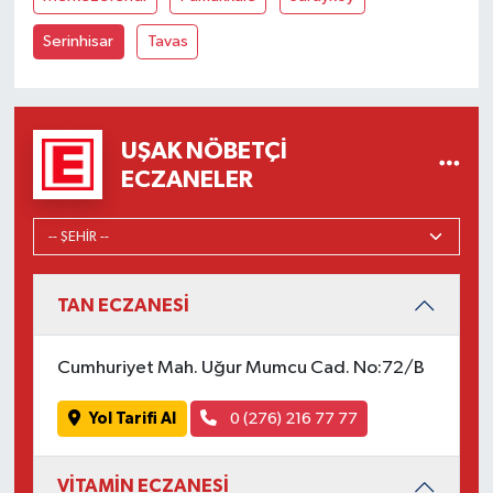
Serinhisar
Tavas
UŞAK NÖBETÇI
ECZANELER
TAN ECZANESİ
Cumhuriyet Mah. Uğur Mumcu Cad. No:72/B
Yol Tarifi Al
0 (276) 216 77 77
VİTAMİN ECZANESİ