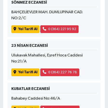
SÖNMEZ ECZANESİ
SİYASET
BAHÇELİEVLER MAH. DUMLUPINAR CAD.
NO:2/C
SPOR
Yol Tarifi Al
0 (364) 221 95 92
TEKNOLOJİ
23 NİSAN ECZANESİ
VEFATLAR
Ulukavak Mahallesi, Eşref Hoca Caddesi
Yerel
No:21/A
Yol Tarifi Al
0 (364) 227 76 78
KUBATLAR ECZANESİ
Bahabey Caddesi No:46/A