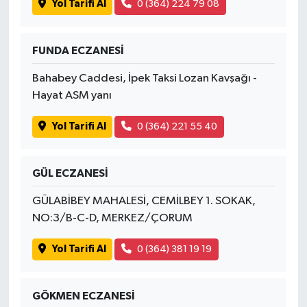
Yol Tarifi Al
0 (364) 224 79 08
FUNDA ECZANESİ
Bahabey Caddesi, İpek Taksi Lozan Kavşağı -
Hayat ASM yanı
Yol Tarifi Al
0 (364) 221 55 40
GÜL ECZANESİ
GÜLABİBEY MAHALESİ, CEMİLBEY 1. SOKAK,
NO:3/B-C-D, MERKEZ/ÇORUM
Yol Tarifi Al
0 (364) 381 19 19
GÖKMEN ECZANESİ