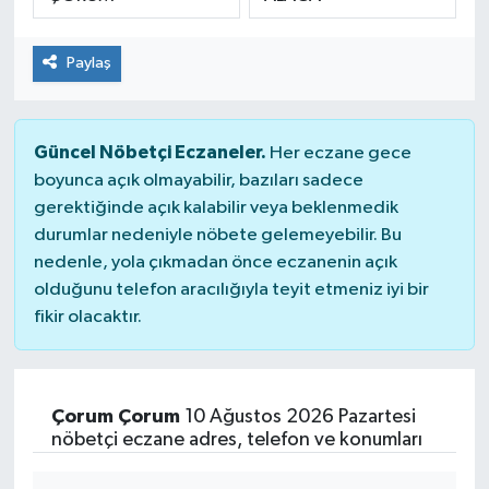
ÇEVRE
Paylaş
DÜNYA
HABERDE İNSAN
Güncel Nöbetçi Eczaneler.
Her eczane gece
boyunca açık olmayabilir, bazıları sadece
BİLİM VE TEKNOLOJİ
gerektiğinde açık kalabilir veya beklenmedik
durumlar nedeniyle nöbete gelemeyebilir. Bu
KAMPANYALAR
nedenle, yola çıkmadan önce eczanenin açık
olduğunu telefon aracılığıyla teyit etmeniz iyi bir
fikir olacaktır.
KÜLTÜR-SANAT
Magazin
Çorum Çorum
10 Ağustos 2026 Pazartesi
ÖZEL HABER
nöbetçi eczane adres, telefon ve konumları
POLİTİKA