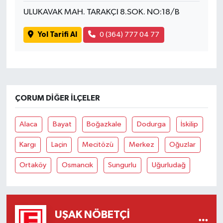
ULUKAVAK MAH. TARAKÇI 8.SOK. NO:18/B
Yol Tarifi Al
0 (364) 777 04 77
ÇORUM DIĞER İLÇELER
Alaca
Bayat
Boğazkale
Dodurga
İskilip
Kargı
Laçin
Mecitözü
Merkez
Oğuzlar
Ortaköy
Osmancık
Sungurlu
Uğurludağ
UŞAK NÖBETÇI