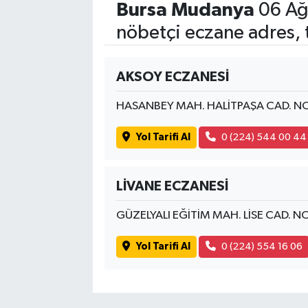
Bursa Mudanya
06 Ağ
nöbetçi eczane adres, 
SİYASET
SPOR
AKSOY ECZANESİ
TEKNOLOJİ
HASANBEY MAH. HALİTPAŞA CAD. N
VEFATLAR
Yol Tarifi Al
0 (224) 544 00 44
Yerel
LİVANE ECZANESİ
GÜZELYALI EĞİTİM MAH. LİSE CAD. N
Yol Tarifi Al
0 (224) 554 16 06