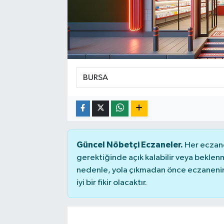
ÇEVRE
DÜNYA
HABERDE İNSAN
BİLİM VE TEKNOLOJİ
KAMPANYALAR
Güncel Nöbetçi Eczaneler.
Her eczane
KÜLTÜR-SANAT
gerektiğinde açık kalabilir veya bekle
nedenle, yola çıkmadan önce eczanenin 
Magazin
iyi bir fikir olacaktır.
ÖZEL HABER
POLİTİKA