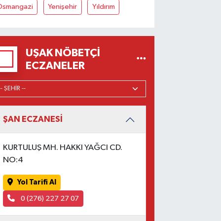
Osmangazi
Yenişehir
Yıldırım
UŞAK NÖBETÇI
ECZANELER
ŞAN ECZANESİ
KURTULUŞ MH. HAKKI YAĞCI CD.
NO:4
Yol Tarifi Al
0 (276) 227 27 07