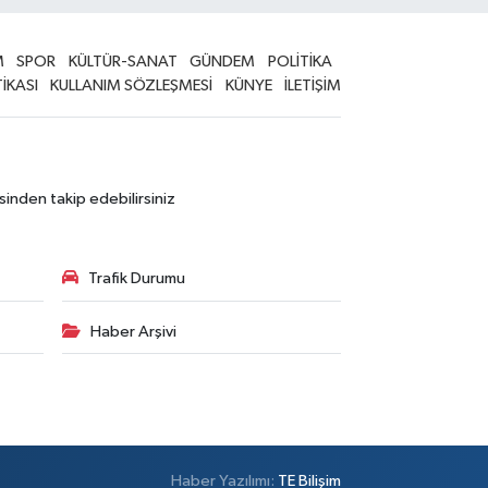
M
SPOR
KÜLTÜR-SANAT
GÜNDEM
POLİTİKA
TİKASI
KULLANIM SÖZLEŞMESİ
KÜNYE
İLETİŞİM
sinden takip edebilirsiniz
Trafik Durumu
Haber Arşivi
Haber Yazılımı:
TE Bilişim