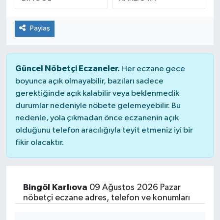
ÇEVRE
Paylaş
DÜNYA
HABERDE İNSAN
Güncel Nöbetçi Eczaneler.
Her eczane gece
boyunca açık olmayabilir, bazıları sadece
BİLİM VE TEKNOLOJİ
gerektiğinde açık kalabilir veya beklenmedik
durumlar nedeniyle nöbete gelemeyebilir. Bu
KAMPANYALAR
nedenle, yola çıkmadan önce eczanenin açık
olduğunu telefon aracılığıyla teyit etmeniz iyi bir
fikir olacaktır.
KÜLTÜR-SANAT
Magazin
Bingöl Karlıova
09 Ağustos 2026 Pazar
ÖZEL HABER
nöbetçi eczane adres, telefon ve konumları
POLİTİKA