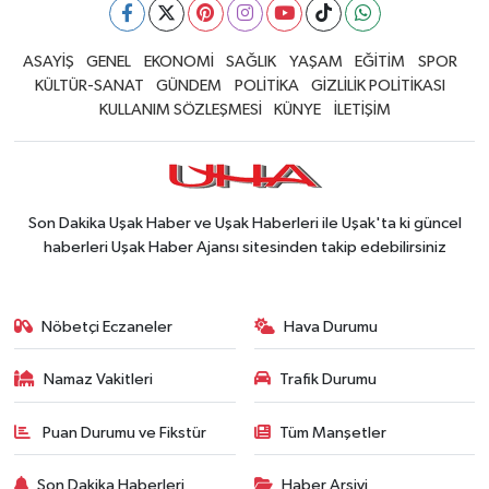
ASAYİŞ
GENEL
EKONOMİ
SAĞLIK
YAŞAM
EĞİTİM
SPOR
KÜLTÜR-SANAT
GÜNDEM
POLİTİKA
GİZLİLİK POLİTİKASI
KULLANIM SÖZLEŞMESİ
KÜNYE
İLETİŞİM
Son Dakika Uşak Haber ve Uşak Haberleri ile Uşak'ta ki güncel
haberleri Uşak Haber Ajansı sitesinden takip edebilirsiniz
Nöbetçi Eczaneler
Hava Durumu
Namaz Vakitleri
Trafik Durumu
Puan Durumu ve Fikstür
Tüm Manşetler
Son Dakika Haberleri
Haber Arşivi