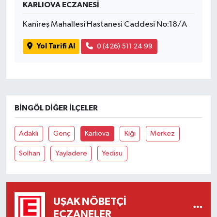
KARLIOVA ECZANESİ
SİYASET
Kanireş Mahallesi Hastanesi Caddesi No:18/A
Yol Tarifi Al
0 (426) 511 24 99
SPOR
TEKNOLOJİ
VEFATLAR
BINGÖL DIĞER İLÇELER
Yerel
Adaklı
Genç
Karlıova
Kiğı
Merkez
Solhan
Yayladere
Yedisu
UŞAK NÖBETÇI
ECZANELER