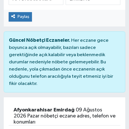
ÇEVRE
Paylaş
DÜNYA
HABERDE İNSAN
Güncel Nöbetçi Eczaneler.
Her eczane gece
boyunca açık olmayabilir, bazıları sadece
BİLİM VE TEKNOLOJİ
gerektiğinde açık kalabilir veya beklenmedik
durumlar nedeniyle nöbete gelemeyebilir. Bu
KAMPANYALAR
nedenle, yola çıkmadan önce eczanenin açık
olduğunu telefon aracılığıyla teyit etmeniz iyi bir
fikir olacaktır.
KÜLTÜR-SANAT
Magazin
Afyonkarahisar Emirdağ
09 Ağustos
ÖZEL HABER
2026 Pazar nöbetçi eczane adres, telefon ve
konumları
POLİTİKA