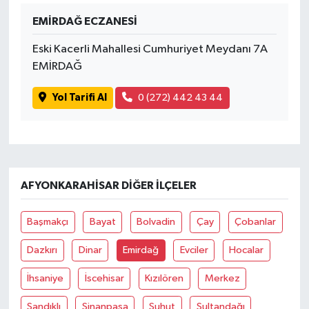
EMİRDAĞ ECZANESİ
SİYASET
Eski Kacerli Mahallesi Cumhuriyet Meydanı 7A
EMİRDAĞ
SPOR
Yol Tarifi Al
0 (272) 442 43 44
TEKNOLOJİ
VEFATLAR
Yerel
AFYONKARAHISAR DIĞER İLÇELER
Başmakçı
Bayat
Bolvadin
Çay
Çobanlar
Dazkırı
Dinar
Emirdağ
Evciler
Hocalar
İhsaniye
İscehisar
Kızılören
Merkez
Sandıklı
Sinanpaşa
Şuhut
Sultandağı