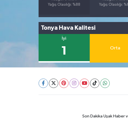
Yağış Olasılığı: %88
Yağış Olasılığı: 
Tonya Hava Kalitesi
İyi
1
Orta
Son Dakika Uşak Haber ve 