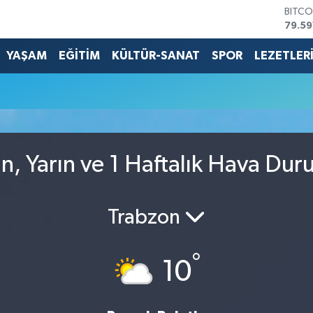
BITCO
79.59
DOLA
45,4
YAŞAM
EĞİTİM
KÜLTÜR-SANAT
SPOR
LEZETLER
EURO
53,3
STERL
61,6
G.ALT
6862
BİST1
, Yarın ve 1 Haftalık Hava Du
14.59
Trabzon
°
10