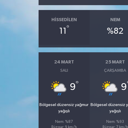
SİYASET
HISSEDILEN
NEM
SPOR
°
11
%82
TEKNOLOJİ
VEFATLAR
24 MART
25 MART
SALI
ÇARŞAMBA
Yerel
°
9
9
Bölgesel düzensiz yağmur
Bölgesel düzensiz 
yağışlı
yağışlı
Nem: %87
Nem: %93
Rüzgar: 9 km/h
Rüzgar: 7 km/h