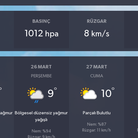
BASINÇ
RÜZGAR
1012
8
hpa
km/s
26 MART
27 MART
PERŞEMBE
CUMA
°
°
°
9
10
yağmur
Bölgesel düzensiz yağmur
Parçalı Bulutlu
yağışlı
Nem: %87
Rüzgar: 11 km/h
Nem: %94
Rüzgar: 9 km/h