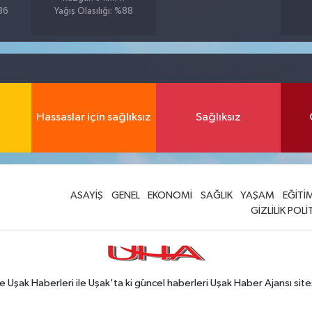
%86
Yağış Olasılığı: %88
Hassaslar için sağlıksız
Sağlıksız
ASAYİŞ
GENEL
EKONOMİ
SAĞLIK
YAŞAM
EĞİTİ
GİZLİLİK POLİ
Uşak Haberleri ile Uşak'ta ki güncel haberleri Uşak Haber Ajansı site