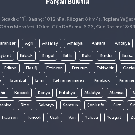
Parçalı Bulutlu
°
ıcaklık: 11
, Basınç: 1012 hPa, Rüzgar: 8 km/s, Toplam Yağış: 
Görüş Mesafesi: 10 km, Gün Doğumu: 6:23, Gün Batımı: 18:3
arahisar
Ağrı
Aksaray
Amasya
Ankara
Antalya
yburt
Bilecik
Bingöl
Bitlis
Bolu
Burdur
Bursa
Edirne
Elazığ
Erzincan
Erzurum
Eskişehir
Gazia
a
İstanbul
İzmir
Kahramanmaraş
Karabük
Karama
hir
Kocaeli
Konya
Kütahya
Malatya
Manisa
aniye
Rize
Sakarya
Samsun
Şanlıurfa
Siirt
Si
Trabzon
Tunceli
Uşak
Van
Yalova
Yozgat
Z