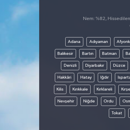
ÇEVRE
Nem: %82, Hissedilen S
DÜNYA
HABERDE İNSAN
Adana
Adıyaman
Afyonk
Balıkesir
Bartın
Batman
Ba
BİLİM VE TEKNOLOJİ
Denizli
Diyarbakır
Düzce
KAMPANYALAR
Hakkâri
Hatay
Iğdır
Ispart
KÜLTÜR-SANAT
Kilis
Kırıkkale
Kırklareli
Kırşe
Magazin
Nevşehir
Niğde
Ordu
Osm
Tokat
ÖZEL HABER
POLİTİKA