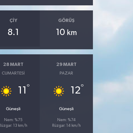
ÇIY
GÖRÜŞ
8.1
10
km
28 MART
29 MART
CUMARTESI
PAZAR
°
°
11
12
Güneşli
Güneşli
Nem: %75
Nem: %74
Rüzgar: 13 km/h
Rüzgar: 14 km/h