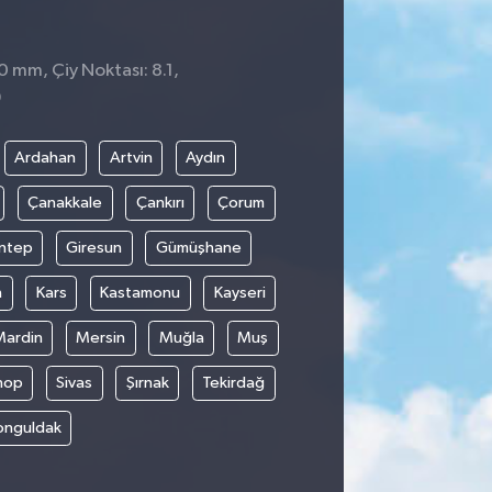
0 mm, Çiy Noktası: 8.1,
9
Ardahan
Artvin
Aydın
Çanakkale
Çankırı
Çorum
ntep
Giresun
Gümüşhane
n
Kars
Kastamonu
Kayseri
Mardin
Mersin
Muğla
Muş
nop
Sivas
Şırnak
Tekirdağ
onguldak