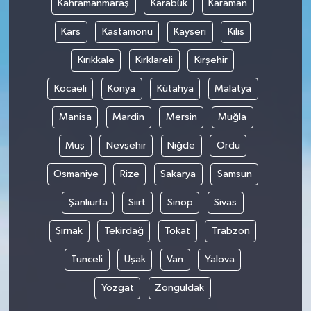
Kahramanmaraş
Karabük
Karaman
Kars
Kastamonu
Kayseri
Kilis
Kırıkkale
Kırklareli
Kırşehir
Kocaeli
Konya
Kütahya
Malatya
Manisa
Mardin
Mersin
Muğla
Muş
Nevşehir
Niğde
Ordu
Osmaniye
Rize
Sakarya
Samsun
Şanlıurfa
Siirt
Sinop
Sivas
Şırnak
Tekirdağ
Tokat
Trabzon
Tunceli
Uşak
Van
Yalova
Yozgat
Zonguldak