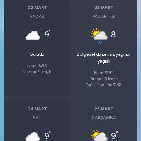
22 MART
23 MART
PAZAR
PAZARTESI
°
°
9
8
Bulutlu
Bölgesel düzensiz yağmur
yağışlı
Nem: %83
Rüzgar: 9 km/h
Nem: %92
Rüzgar: 8 km/h
Yağış Olasılığı: %88
24 MART
25 MART
SALI
ÇARŞAMBA
°
°
9
9