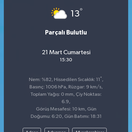
°
ÇEVRE
13
DÜNYA
Parçalı Bulutlu
HABERDE İNSAN
21 Mart Cumartesi
BİLİM VE TEKNOLOJİ
15:30
KAMPANYALAR
°
Nem: %82, Hissedilen Sıcaklık: 11
,
KÜLTÜR-SANAT
Basınç: 1006 hPa, Rüzgar: 9 km/s,
Toplam Yağış: 0 mm, Çiy Noktası:
Magazin
6.9,
Görüş Mesafesi: 10 km, Gün
ÖZEL HABER
Doğumu: 6:20, Gün Batımı: 18:31
POLİTİKA