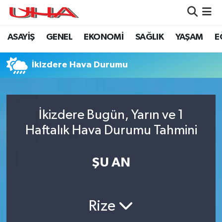
ASAYİŞ
GENEL
EKONOMİ
SAĞLIK
YAŞAM
E
ASAYİŞ
Nöbetçi Eczaneler
GÜNDEM
Hava Durumu
İkizdere Hava Durumu
GENEL
Namaz Vakitleri
İkizdere Bugün, Yarın ve 1
YAŞAM
Trafik Durumu
Haftalık Hava Durumu Tahmini
SAĞLIK
Puan Durumu ve Fikstür
ŞU AN
LEZETLERİMİZ
Tüm Manşetler
EKONOMİ
Son Dakika Haberleri
Rize
EĞİTİM
Haber Arşivi