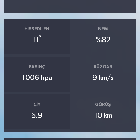
HISSEDILEN
NEM
°
11
%82
BASINÇ
RÜZGAR
1006
9
hpa
km/s
ÇIY
GÖRÜŞ
6.9
10
km