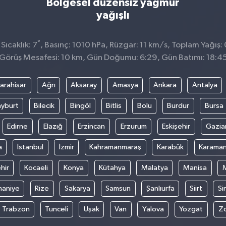
Bölgesel düzensiz yağmur
yağışlı
°
ıcaklık: 7
, Basınç: 1010 hPa, Rüzgar: 11 km/s, Toplam Yağış:
Görüş Mesafesi: 10 km, Gün Doğumu: 6:29, Gün Batımı: 18:4
arahisar
Ağrı
Aksaray
Amasya
Ankara
Antalya
yburt
Bilecik
Bingöl
Bitlis
Bolu
Burdur
Bursa
Edirne
Elazığ
Erzincan
Erzurum
Eskişehir
Gazia
a
İstanbul
İzmir
Kahramanmaraş
Karabük
Karama
hir
Kocaeli
Konya
Kütahya
Malatya
Manisa
aniye
Rize
Sakarya
Samsun
Şanlıurfa
Siirt
Si
Trabzon
Tunceli
Uşak
Van
Yalova
Yozgat
Z