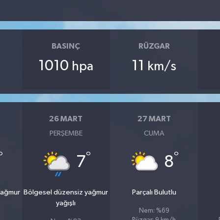
BASINÇ
RÜZGAR
1010
11
hpa
km/s
26 MART
27 MART
PERŞEMBE
CUMA
°
°
°
7
8
yağmur
Bölgesel düzensiz yağmur
Parçalı Bulutlu
yağışlı
Nem: %69