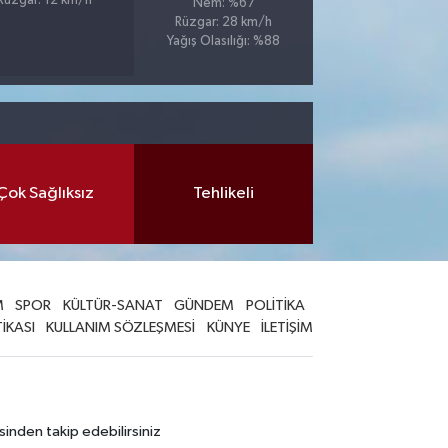
Rüzgar: 12 km/h
Nem: %67
Rüzgar: 28 km/h
Yağış Olasılığı: %88
Çok Sağlıksız
Tehlikeli
M
SPOR
KÜLTÜR-SANAT
GÜNDEM
POLİTİKA
TİKASI
KULLANIM SÖZLEŞMESİ
KÜNYE
İLETİŞİM
sinden takip edebilirsiniz