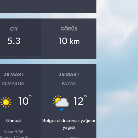
ÇIY
GÖRÜŞ
5.3
10
km
28 MART
29 MART
CUMARTESI
PAZAR
°
°
10
12
Güneşli
Bölgesel düzensiz yağmur
yağışlı
Nem: %66