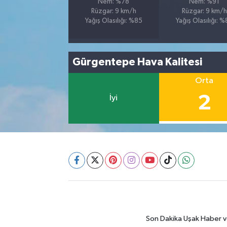
Nem: %78
Nem: %91
Rüzgar: 9 km/h
Rüzgar: 9 km/h
Yağış Olasılığı: %85
Yağış Olasılığı: 
Gürgentepe Hava Kalitesi
Orta
2
İyi
Son Dakika Uşak Haber ve 