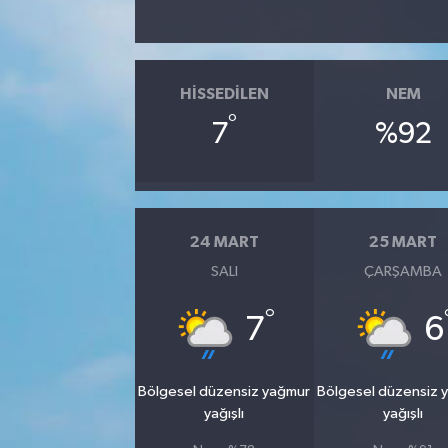
SİYASET
HISSEDILEN
NEM
SPOR
°
7
%92
TEKNOLOJİ
VEFATLAR
24 MART
25 MART
Yerel
SALI
ÇARŞAMBA
°
7
6
Bölgesel düzensiz yağmur
Bölgesel düzensiz 
yağışlı
yağışlı