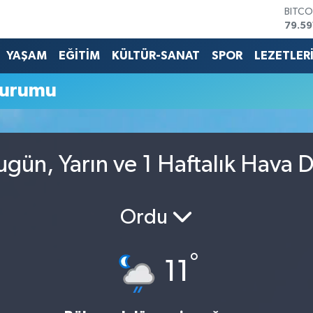
BITCO
79.59
DOLA
45,4
YAŞAM
EĞİTİM
KÜLTÜR-SANAT
SPOR
LEZETLER
EURO
53,3
Durumu
STERL
61,6
G.ALT
6862
BİST1
gün, Yarın ve 1 Haftalık Hava 
14.59
Ordu
°
11