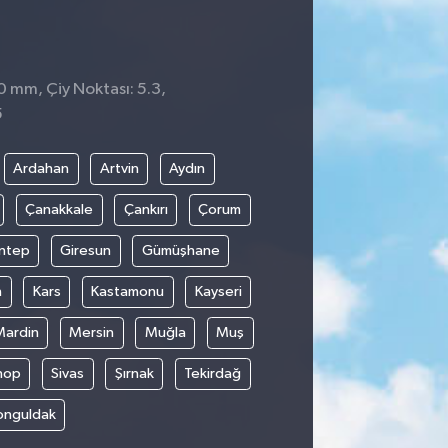
 0 mm, Çiy Noktası: 5.3,
5
Ardahan
Artvin
Aydın
Çanakkale
Çankırı
Çorum
ntep
Giresun
Gümüşhane
n
Kars
Kastamonu
Kayseri
Mardin
Mersin
Muğla
Muş
nop
Sivas
Şırnak
Tekirdağ
onguldak