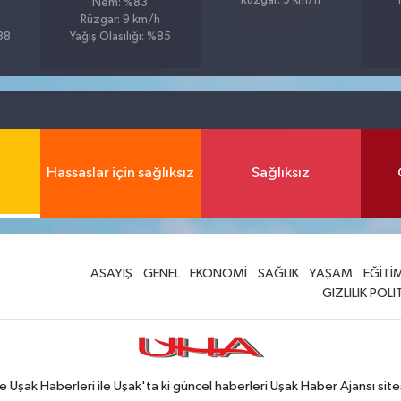
Rüzgar: 9 km/h
Nem: %83
Rüzgar: 9 km/h
%88
Yağış Olasılığı: %85
Hassaslar için sağlıksız
Sağlıksız
ASAYİŞ
GENEL
EKONOMİ
SAĞLIK
YAŞAM
EĞİTİ
GİZLİLİK POLİ
Uşak Haberleri ile Uşak'ta ki güncel haberleri Uşak Haber Ajansı site