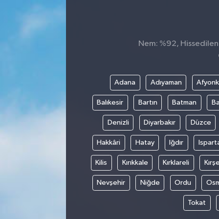
ÇEVRE
DÜNYA
Nem: %92, Hissedilen S
HABERDE İNSAN
Adana
Adıyaman
Afyonk
BİLİM VE TEKNOLOJİ
Balıkesir
Bartın
Batman
Ba
KAMPANYALAR
Denizli
Diyarbakır
Düzce
KÜLTÜR-SANAT
Hakkâri
Hatay
Iğdır
Ispart
Kilis
Kırıkkale
Kırklareli
Kırşe
Magazin
Nevşehir
Niğde
Ordu
Osm
ÖZEL HABER
Tokat
POLİTİKA