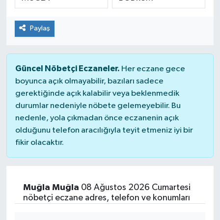
ÇEVRE
Paylaş
DÜNYA
HABERDE İNSAN
Güncel Nöbetçi Eczaneler.
Her eczane gece
boyunca açık olmayabilir, bazıları sadece
BİLİM VE TEKNOLOJİ
gerektiğinde açık kalabilir veya beklenmedik
durumlar nedeniyle nöbete gelemeyebilir. Bu
KAMPANYALAR
nedenle, yola çıkmadan önce eczanenin açık
olduğunu telefon aracılığıyla teyit etmeniz iyi bir
fikir olacaktır.
KÜLTÜR-SANAT
Magazin
Muğla Muğla
08 Ağustos 2026 Cumartesi
ÖZEL HABER
nöbetçi eczane adres, telefon ve konumları
POLİTİKA