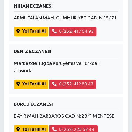
NİHAN ECZANESİ
ARMUTALAN MAH. CUMHURİYET CAD. N:15/Z1
Yol Tarifi Al
0 (252) 417 04 93
DENİZ ECZANESİ
Merkezde Tuğba Kuruyemiş ve Turkcell
arasında
Yol Tarifi Al
0 (252) 412 83 43
BURCU ECZANESİ
BAYIR MAH.BARBAROS CAD. N:23/1 MENTEŞE
Yol Tarifi Al
0 (252) 225 57 44