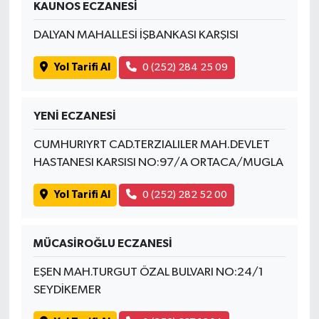
KAUNOS ECZANESİ
DALYAN MAHALLESİ İŞBANKASI KARŞISI
Yol Tarifi Al
0 (252) 284 25 09
YENİ ECZANESİ
CUMHURIYRT CAD.TERZIALILER MAH.DEVLET
HASTANESI KARSISI NO:97/A ORTACA/MUGLA
Yol Tarifi Al
0 (252) 282 52 00
MÜCASİROĞLU ECZANESİ
EŞEN MAH.TURGUT ÖZAL BULVARI NO:24/1
SEYDİKEMER