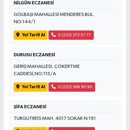
NİLGÜN ECZANESİ
SİYASET
GÖLBAŞI MAHALLESİ MENDERES BUL.
NO:144/1
SPOR
Yol Tarifi Al
0 (252) 373 57 17
TEKNOLOJİ
DURUSU ECZANESİ
VEFATLAR
GERİŞ MAHALLESİ, ÇÖKERTME
Yerel
CADDESİ,NO:115/A
Yol Tarifi Al
0 (252) 368 90 90
ŞİFA ECZANESİ
TURGUTREİS MAH. 4017 SOKAK N:191