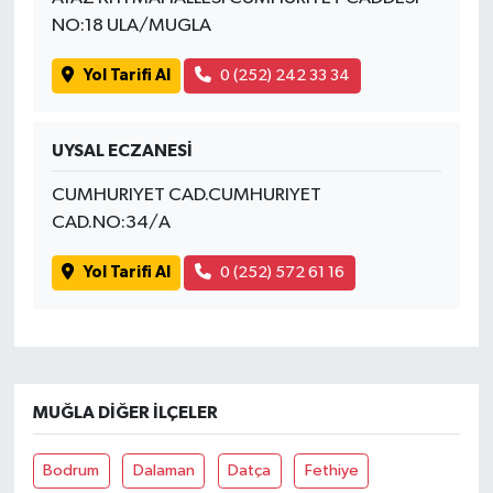
NO:18 ULA/MUGLA
Yol Tarifi Al
0 (252) 242 33 34
UYSAL ECZANESİ
CUMHURIYET CAD.CUMHURIYET
CAD.NO:34/A
Yol Tarifi Al
0 (252) 572 61 16
MUĞLA DIĞER İLÇELER
Bodrum
Dalaman
Datça
Fethiye