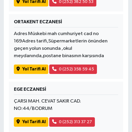
Yol Tarifi Al
0 (252) 382 50 53
ORTAKENT ECZANESİ
Adres Müskebi mah cumhuriyet cad no
169Adres tarifi,Süpermarketlerin önünden
geçen yolun sonunda ,okul
meydanında,postane binasının karşısında
Yol Tarifi Al
0 (252) 358 59 45
EGE ECZANESİ
ÇARSI MAH. CEVAT SAKIR CAD.
NO:44/BODRUM
Yol Tarifi Al
0 (252) 313 37 27