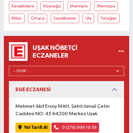
Kavaklıdere
Köyceğiz
Marmaris
Menteşe
Milas
Ortaca
Seydikemer
Ula
Yatağan
UŞAK NÖBETÇI
ECZANELER
EGE ECZANESİ
Mehmet Akif Ersoy MAH. Şehit İsmail Çetin
Caddesi NO: 45 64200 Merkez Uşak
Yol Tarifi Al
0 (276) 999 19 59