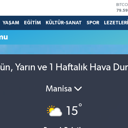
BITCO
79.59
DOLA
45,4
YAŞAM
EĞİTİM
KÜLTÜR-SANAT
SPOR
LEZETLER
EURO
53,3
mu
STERL
61,6
G.ALT
6862
BİST1
ün, Yarın ve 1 Haftalık Hava D
14.59
Manisa
°
15