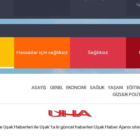
Ya
Hassaslar için sağlıksız
Sağlıksız
ASAYİŞ
GENEL
EKONOMİ
SAĞLIK
YAŞAM
EĞİTİ
GİZLİLİK POLİ
Uşak Haberleri ile Uşak'ta ki güncel haberleri Uşak Haber Ajansı site