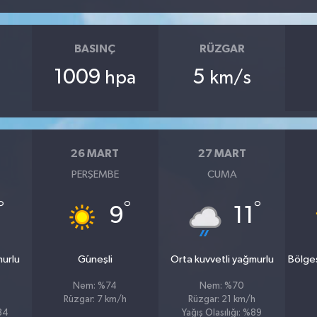
BASINÇ
RÜZGAR
1009
5
hpa
km/s
26 MART
27 MART
PERŞEMBE
CUMA
°
°
°
9
11
murlu
Güneşli
Orta kuvvetli yağmurlu
Bölge
Nem: %74
Nem: %70
Rüzgar: 7 km/h
Rüzgar: 21 km/h
%84
Yağış Olasılığı: %89