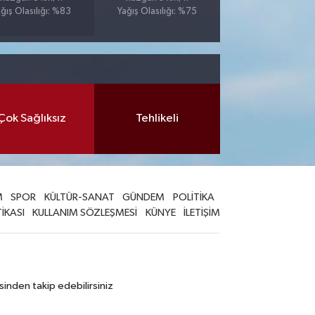
ğış Olasılığı: %83
Yağış Olasılığı: %75
Çok Sağlıksız
Tehlikeli
M
SPOR
KÜLTÜR-SANAT
GÜNDEM
POLİTİKA
TİKASI
KULLANIM SÖZLEŞMESİ
KÜNYE
İLETİŞİM
sinden takip edebilirsiniz