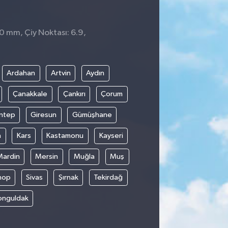
 0 mm, Çiy Noktası: 6.9,
Ardahan
Artvin
Aydın
Çanakkale
Çankırı
Çorum
ntep
Giresun
Gümüşhane
n
Kars
Kastamonu
Kayseri
Mardin
Mersin
Muğla
Muş
nop
Sivas
Şırnak
Tekirdağ
onguldak