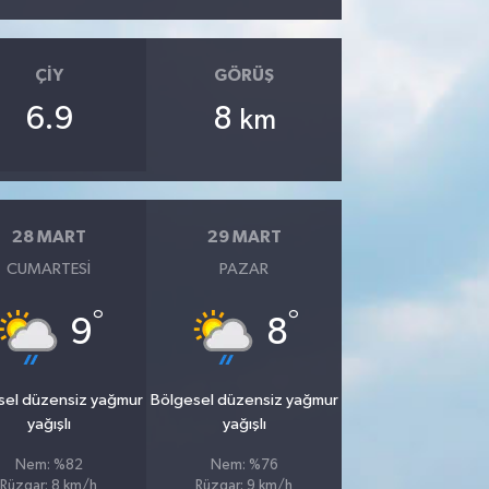
ÇIY
GÖRÜŞ
6.9
8
km
28 MART
29 MART
CUMARTESI
PAZAR
°
°
9
8
sel düzensiz yağmur
Bölgesel düzensiz yağmur
yağışlı
yağışlı
Nem: %82
Nem: %76
Rüzgar: 8 km/h
Rüzgar: 9 km/h