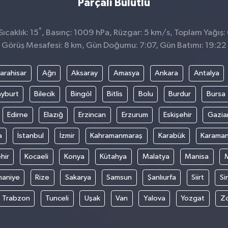
Parçalı Bulutlu
°
ıcaklık: 15
, Basınç: 1009 hPa, Rüzgar: 5 km/s, Toplam Yağış:
Görüş Mesafesi: 8 km, Gün Doğumu: 7:07, Gün Batımı: 19:22
arahisar
Ağrı
Aksaray
Amasya
Ankara
Antalya
yburt
Bilecik
Bingöl
Bitlis
Bolu
Burdur
Bursa
Edirne
Elazığ
Erzincan
Erzurum
Eskişehir
Gazia
a
İstanbul
İzmir
Kahramanmaraş
Karabük
Karama
hir
Kocaeli
Konya
Kütahya
Malatya
Manisa
aniye
Rize
Sakarya
Samsun
Şanlıurfa
Siirt
Si
Trabzon
Tunceli
Uşak
Van
Yalova
Yozgat
Z