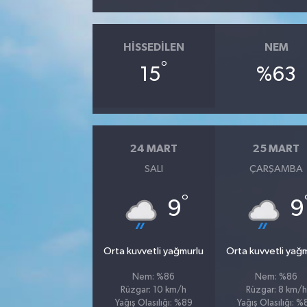
SİYASET
HISSEDILEN
NEM
SPOR
°
15
%63
TEKNOLOJİ
VEFATLAR
24 MART
25 MART
SALI
ÇARŞAMBA
Yerel
°
9
9
Orta kuvvetli yağmurlu
Orta kuvvetli yağ
Nem: %86
Nem: %86
Rüzgar: 10 km/h
Rüzgar: 8 km/h
Yağış Olasılığı: %89
Yağış Olasılığı: 